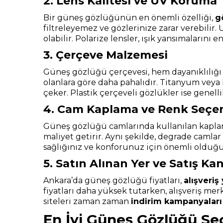
2. Lens Kalitesi ve UV Koruma
Bir güneş gözlüğünün en önemli özelliği,
g
filtreleyemez ve gözlerinize zarar verebilir
olabilir. Polarize lensler, ışık yansımalarını
3. Çerçeve Malzemesi
Güneş gözlüğü çerçevesi, hem dayanıklılığı
olanlara göre daha pahalıdır. Titanyum veya 
çeker. Plastik çerçeveli gözlükler ise genell
4. Cam Kaplama ve Renk Seçen
Güneş gözlüğü camlarında kullanılan kaplama
maliyet getirir. Aynı şekilde, degrade camlar
sağlığınız ve konforunuz için önemli olduğun
5. Satın Alınan Yer ve Satış Kan
Ankara’da güneş gözlüğü fiyatları,
alışveriş
fiyatları daha yüksek tutarken, alışveriş mer
siteleri zaman zaman
indirim kampanyaları
En İyi Güneş Gözlüğü Seç