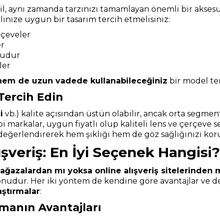
l, aynı zamanda tarzınızı tamamlayan önemli bir aksesu
inize uygun bir tasarım tercih etmelisiniz:
rçeveler
er
ludur
ler
hem de uzun vadede kullanabileceğiniz
bir model ter
Tercih Edin
i
vb.) kalite açısından üstün olabilir, ancak orta segmen
bi markalar, uygun fiyatlı olup kaliteli lens ve çerçev
 değerlendirerek hem şıklığı hem de göz sağlığınızı koru
şveriş: En İyi Seçenek Hangisi?
mağazalardan mı yoksa online alışveriş sitelerinden 
konudur. Her iki yöntem de kendine göre avantajlar ve de
aştırmalar
:
anın Avantajları