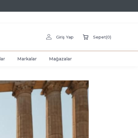
Giriş Yap
Sepet
(
0
)
lar
Markalar
Mağazalar