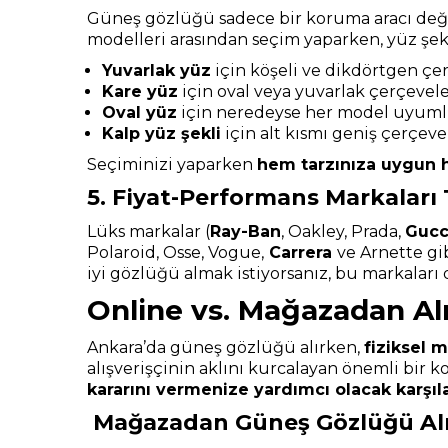
Güneş gözlüğü sadece bir koruma aracı deği
modelleri arasından seçim yaparken, yüz şekl
Yuvarlak yüz
için köşeli ve dikdörtgen çe
Kare yüz
için oval veya yuvarlak çerçevel
Oval yüz
için neredeyse her model uyum
Kalp yüz şekli
için alt kısmı geniş çerçeve
Seçiminizi yaparken
hem tarzınıza uygun 
5. Fiyat-Performans Markaları 
Lüks markalar (
Ray-Ban
, Oakley, Prada,
Gucc
Polaroid, Osse, Vogue,
Carrera
ve Arnette gi
iyi gözlüğü almak istiyorsanız, bu markaları
Online vs. Mağazadan Alı
Ankara’da güneş gözlüğü alırken,
fiziksel 
alışverişçinin aklını kurcalayan önemli bir 
kararını vermenize yardımcı olacak karşıl
Mağazadan Güneş Gözlüğü Alm