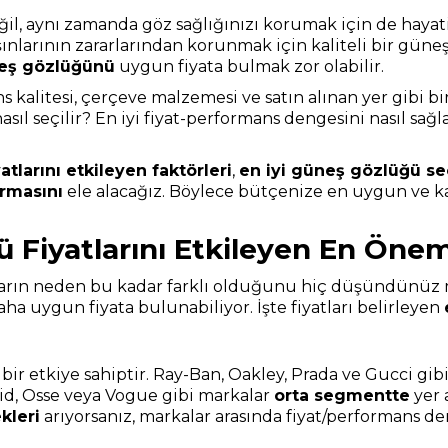
ğil, aynı zamanda göz sağlığınızı korumak için de hayati
ışınlarının zararlarından korunmak için kaliteli bir gü
neş gözlüğünü
uygun fiyata bulmak zor olabilir.
 kalitesi, çerçeve malzemesi ve satın alınan yer gibi bir
asıl seçilir? En iyi fiyat-performans dengesini nasıl sa
tlarını etkileyen faktörleri
,
en iyi güneş gözlüğü se
ırmasını
ele alacağız. Böylece bütçenize en uygun ve ka
Fiyatlarını Etkileyen En Öneml
tların neden bu kadar farklı olduğunu hiç düşündünüz
aha uygun fiyata bulunabiliyor. İşte fiyatları belirleyen
ir etkiye sahiptir. Ray-Ban, Oakley, Prada ve Gucci gib
roid, Osse veya Vogue gibi markalar
orta segmentte
yer 
kleri
arıyorsanız, markalar arasında fiyat/performans de