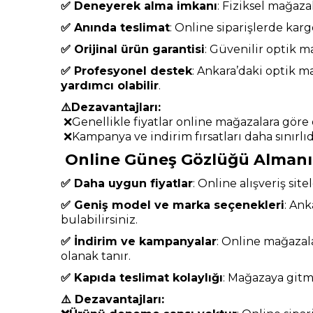
✅ Deneyerek alma imkanı
: Fiziksel mağaza
✅ Anında teslimat
: Online siparişlerde ka
✅ Orijinal ürün garantisi
: Güvenilir optik m
✅ Profesyonel destek
: Ankara’daki optik 
yardımcı olabilir
.
⚠️Dezavantajları:
❌Genellikle fiyatlar online mağazalara göre 
❌Kampanya ve indirim fırsatları daha sınırlıd
Online Güneş Gözlüğü Almanın
✅ Daha uygun fiyatlar
: Online alışveriş sit
✅ Geniş model ve marka seçenekleri
: Ank
bulabilirsiniz.
✅ İndirim ve kampanyalar
: Online mağazala
olanak tanır.
✅ Kapıda teslimat kolaylığı
: Mağazaya gitme
⚠️
Dezavantajları: