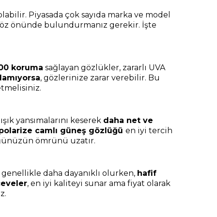
abilir. Piyasada çok sayıda marka ve model
 göz önünde bulundurmanız gerekir. İşte
00 koruma
sağlayan gözlükler, zararlı UVA
ğlamıyorsa
, gözlerinize zarar verebilir. Bu
tmelisiniz.
ışık yansımalarını keserek
daha net ve
polarize camlı güneş gözlüğü
en iyi tercih
lüğünüzün ömrünü uzatır.
genellikle daha dayanıklı olurken,
hafif
çeveler
, en iyi kaliteyi sunar ama fiyat olarak
z.