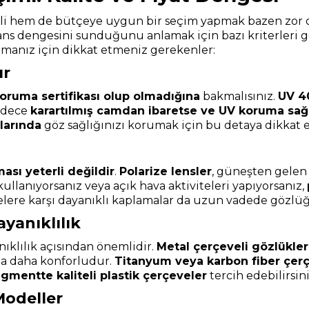
li hem de bütçeye uygun bir seçim yapmak bazen zor ol
mans dengesini sunduğunu anlamak için bazı kriterleri
lmanız için dikkat etmeniz gerekenler:
ır
oruma sertifikası olup olmadığına
bakmalısınız.
UV 4
sadece
karartılmış camdan ibaretse ve UV koruma sa
larında
göz sağlığınızı korumak için bu detaya dikkat e
ması yeterli değildir
.
Polarize lensler
, güneşten gelen 
kullanıyorsanız veya açık hava aktiviteleri yapıyorsanız,
rbelere karşı dayanıklı kaplamalar da uzun vadede göz
ayanıklılık
ıklılık açısından önemlidir.
Metal çerçeveli gözlükler
da daha konforludur.
Titanyum veya karbon fiber çer
egmentte kaliteli plastik çerçeveler
tercih edebilirsini
Modeller