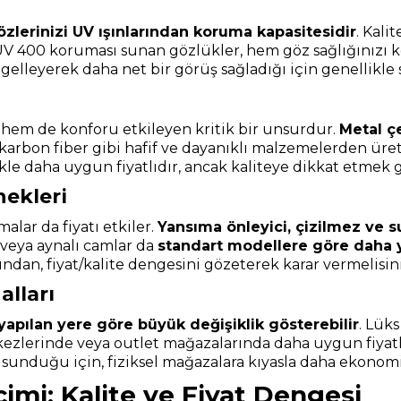
özlerinizi UV ışınlarından koruma kapasitesidir
. Kali
. UV 400 koruması sunan gözlükler, hem göz sağlığınızı 
 engelleyerek daha net bir görüş sağladığı için genellikle
 hem de konforu etkileyen kritik bir unsurdur.
Metal ç
karbon fiber gibi hafif ve dayanıklı malzemelerden üreti
ikle daha uygun fiyatlıdır, ancak kaliteye dikkat etmek g
ekleri
lar da fiyatı etkiler.
Yansıma önleyici, çizilmez ve 
 veya aynalı camlar da
standart modellere göre daha y
dan, fiyat/kalite dengesini gözeterek karar vermelisini
alları
 yapılan yere göre büyük değişiklik gösterebilir
. Lük
kezlerinde veya outlet mağazalarında daha uygun fiyatlar 
sunduğu için, fiziksel mağazalara kıyasla daha ekonomi
imi: Kalite ve Fiyat Dengesi