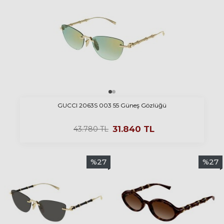
GUCCI 2063S 003 55 Güneş Gözlüğü
31.840
TL
43.780
TL
%
27
%
27