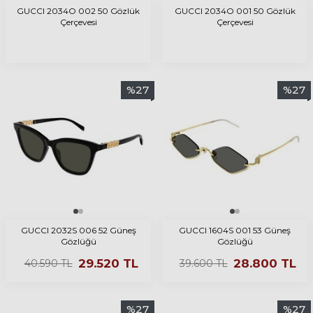
GUCCI 2034O 002 50 Gözlük
GUCCI 2034O 001 50 Gözlük
Çerçevesi
Çerçevesi
%
27
%
27
GUCCI 2032S 006 52 Güneş
GUCCI 1604S 001 53 Güneş
Gözlüğü
Gözlüğü
29.520
TL
28.800
TL
40.590
TL
39.600
TL
%
27
%
27