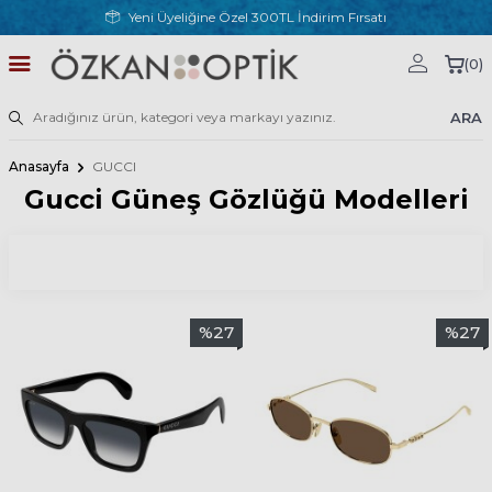
Yeni Üyeliğine Özel 300TL İndirim Fırsatı
(
0
)
ARA
Anasayfa
GUCCI
Gucci Güneş Gözlüğü Modelleri
%
27
%
27