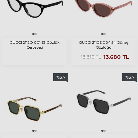
GUCCI 2112O 001 53 Gözlük
GUCCI 2110S 004 54 Güneş
Çerçevesi
Gözlüğü
13.680
TL
18.810
TL
%
27
%
27