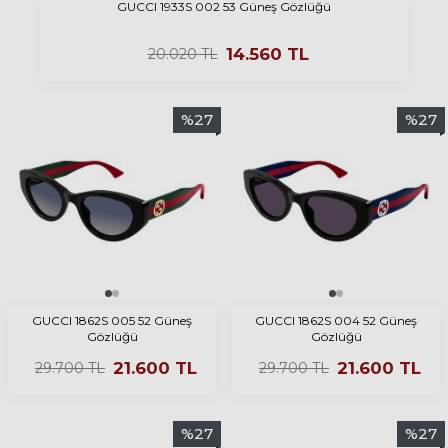
GUCCI 1933S 002 53 Güneş Gözlüğü
14.560
TL
20.020
TL
%
27
%
27
GUCCI 1862S 005 52 Güneş
GUCCI 1862S 004 52 Güneş
Gözlüğü
Gözlüğü
21.600
TL
21.600
TL
29.700
TL
29.700
TL
%
27
%
27