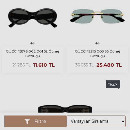
GUCCI 1587S 002 001 52 Güneş
GUCCI 1221S 003 56 Güneş
Gözlüğü
Gözlüğü
11.610
TL
25.480
TL
21.285
TL
35.035
TL
%
27
Filtre