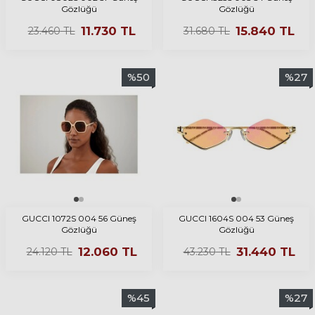
Gözlüğü
Gözlüğü
11.730
TL
15.840
TL
23.460
TL
31.680
TL
%
50
%
27
GUCCI 1072S 004 56 Güneş
GUCCI 1604S 004 53 Güneş
Gözlüğü
Gözlüğü
12.060
TL
31.440
TL
24.120
TL
43.230
TL
%
45
%
27