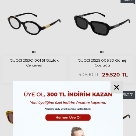
GUCCI 2153O 001 51 Gözlük
GUCCI 2152S 006 50 Güneş
Çerçevesi
Gözlüğü
29.520
TL
40.590
TL
%
27
%
27