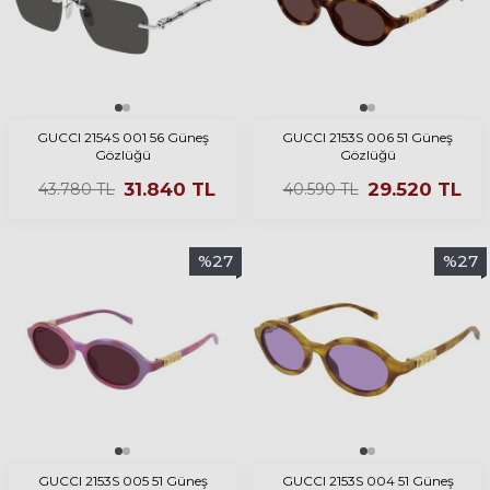
GUCCI 2154S 001 56 Güneş
GUCCI 2153S 006 51 Güneş
Gözlüğü
Gözlüğü
31.840
TL
29.520
TL
43.780
TL
40.590
TL
%
27
%
27
GUCCI 2153S 005 51 Güneş
GUCCI 2153S 004 51 Güneş