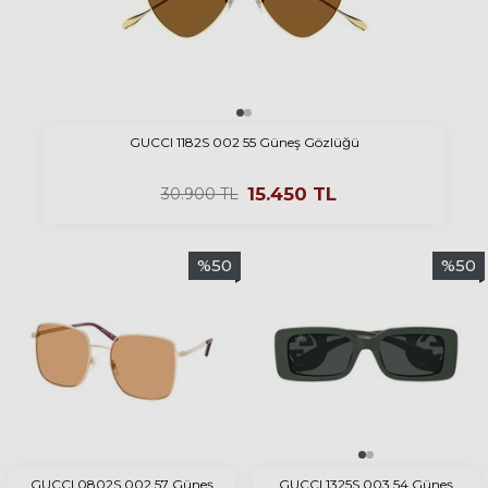
GUCCI 1182S 002 55 Güneş Gözlüğü
15.450
TL
30.900
TL
%
50
%
50
GUCCI 0802S 002 57 Güneş
GUCCI 1325S 003 54 Güneş