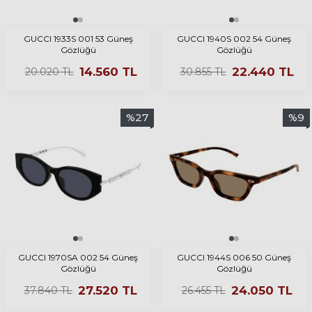
GUCCI 1933S 001 53 Güneş
GUCCI 1940S 002 54 Güneş
Gözlüğü
Gözlüğü
14.560
TL
22.440
TL
20.020
TL
30.855
TL
%
27
%
9
GUCCI 1970SA 002 54 Güneş
GUCCI 1944S 006 50 Güneş
Gözlüğü
Gözlüğü
27.520
TL
24.050
TL
37.840
TL
26.455
TL