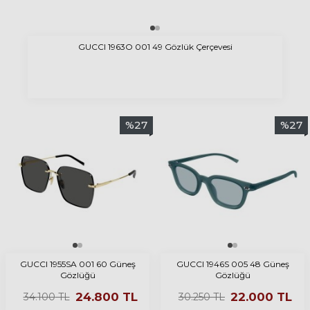
GUCCI 1963O 001 49 Gözlük Çerçevesi
%
27
%
27
GUCCI 1955SA 001 60 Güneş
GUCCI 1946S 005 48 Güneş
Gözlüğü
Gözlüğü
24.800
TL
22.000
TL
34.100
TL
30.250
TL