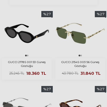
%
27
%
27
GUCCI 2178S 001 53 Güneş
GUCCI 2154S 003 56 Güneş
Gözlüğü
Gözlüğü
18.360
TL
31.840
TL
25.245
TL
43.780
TL
%
27
%
27