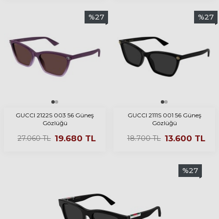
%
27
%
27
GUCCI 2122S 003 56 Güneş
GUCCI 2111S 001 56 Güneş
Gözlüğü
Gözlüğü
19.680
TL
13.600
TL
27.060
TL
18.700
TL
%
27