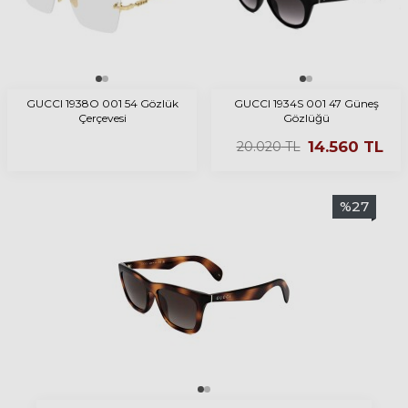
GUCCI 1938O 001 54 Gözlük
GUCCI 1934S 001 47 Güneş
Çerçevesi
Gözlüğü
14.560
TL
20.020
TL
%
27