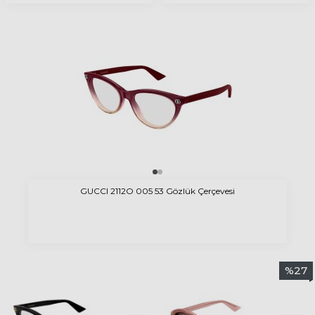
GUCCI 2112O 005 53 Gözlük Çerçevesi
%
27