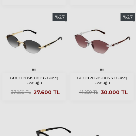
%
27
%
27
GUCCI 2051S 001 58 Güneş
GUCCI 2050S 003 59 Güneş
Gözlüğü
Gözlüğü
27.600
TL
30.000
TL
37.950
TL
41.250
TL