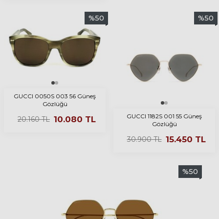
%
50
%
50
GUCCI 0050S 003 56 Güneş
Gözlüğü
GUCCI 1182S 001 55 Güneş
10.080
TL
20.160
TL
Gözlüğü
15.450
TL
30.900
TL
%
50