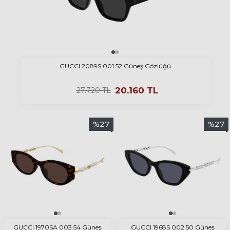
GUCCI 2089S 001 52 Güneş Gözlüğü
20.160
TL
27.720
TL
%
27
%
27
GUCCI 1970SA 003 54 Güneş
GUCCI 1968S 002 50 Güneş