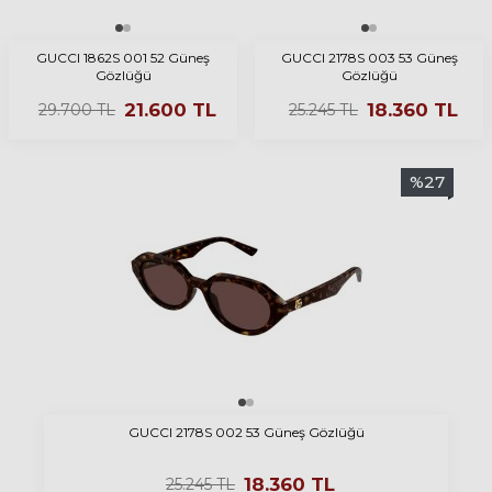
GUCCI 1862S 001 52 Güneş
GUCCI 2178S 003 53 Güneş
Gözlüğü
Gözlüğü
21.600
TL
18.360
TL
29.700
TL
25.245
TL
%
27
GUCCI 2178S 002 53 Güneş Gözlüğü
18.360
TL
25.245
TL