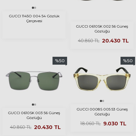
GUCCI 1145O 004 54 Gözlük
Çerçevesi
GUCCI 0610SK 002 56 Güneş
Gözlüğü
20.430
TL
40.860
TL
%
50
%
50
GUCCI 0008S 005 53 Güneş
GUCCI 0610SK 003 56 Güneş
Gözlüğü
Gözlüğü
9.030
TL
18.060
TL
20.430
TL
40.860
TL