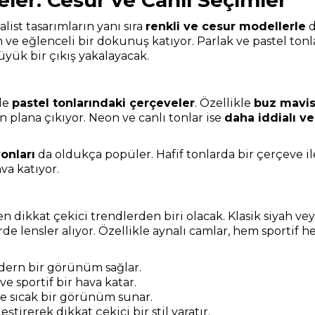
eler: Cesur ve Canlı Seçimler
list tasarımların yanı sıra
renkli ve cesur modellerle
d
 ve eğlenceli bir dokunuş katıyor. Parlak ve pastel to
ük bir çıkış yakalayacak.
 de
pastel tonlarındaki çerçeveler
. Özellikle
buz mavisi
 plana çıkıyor. Neon ve canlı tonlar ise
daha iddialı v
onları
da oldukça popüler. Hafif tonlarda bir çerçeve il
va katıyor.
n dikkat çekici trendlerden biri olacak. Klasik siyah vey
erde lensler alıyor. Özellikle aynalı camlar, hem sporti
dern bir görünüm sağlar.
ve sportif bir hava katar.
e sıcak bir görünüm sunar.
eştirerek dikkat çekici bir stil yaratır.