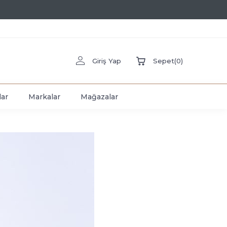
Giriş Yap
Sepet
(
0
)
lar
Markalar
Mağazalar