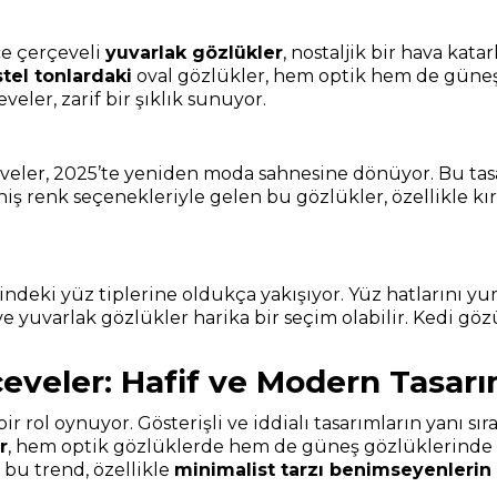
ce çerçeveli
yuvarlak gözlükler
, nostaljik bir hava ka
tel tonlardaki
oval gözlükler, hem optik hem de güneş
veler, zarif bir şıklık sunuyor.
eveler, 2025’te yeniden moda sahnesine dönüyor. Bu tasar
niş renk seçenekleriyle gelen bu gözlükler, özellikle kır
klindeki yüz tiplerine oldukça yakışıyor. Yüz hatları
 yuvarlak gözlükler harika bir seçim olabilir. Kedi gözü
çeveler: Hafif ve Modern Tasarı
ol oynuyor. Gösterişli ve iddialı tasarımların yanı sıra
r
, hem optik gözlüklerde hem de güneş gözlüklerinde pop
bu trend, özellikle
minimalist tarzı benimseyenlerin