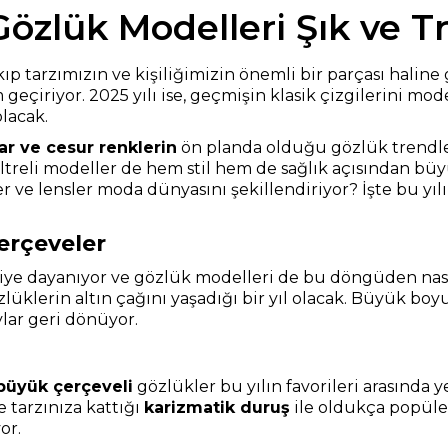
Gözlük Modelleri Şık ve T
ıp tarzımızın ve kişiliğimizin önemli bir parçası haline
geçiriyor. 2025 yılı ise, geçmişin klasik çizgilerini mo
olacak.
ar ve cesur renklerin
ön planda olduğu gözlük trendleri
filtreli modeller de hem stil hem de sağlık açısından büy
 ve lensler moda dünyasını şekillendiriyor? İşte bu yı
erçeveler
 dayanıyor ve gözlük modelleri de bu döngüden nasibini 
lüklerin altın çağını yaşadığı bir yıl olacak. Büyük boyu
ylar geri dönüyor.
büyük çerçeveli
gözlükler bu yılın favorileri arasında y
 tarzınıza kattığı
karizmatik duruş
ile oldukça popüler
or.