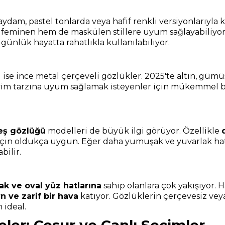
aydam, pastel tonlarda veya hafif renkli versiyonlarıyla
feminen hem de maskülen stillere uyum sağlayabiliyor. Öz
günlük hayatta rahatlıkla kullanılabiliyor.
se ince metal çerçeveli gözlükler. 2025'te altın, gümü
iyim tarzına uyum sağlamak isteyenler için mükemmel bir
eş gözlüğü
modelleri de büyük ilgi görüyor. Özellikle
r için oldukça uygun. Eğer daha yumuşak ve yuvarlak hatl
bilir.
ak ve oval yüz hatlarına
sahip olanlara çok yakışıyor. 
 ve zarif bir hava
katıyor. Gözlüklerin çerçevesiz veya
 ideal.