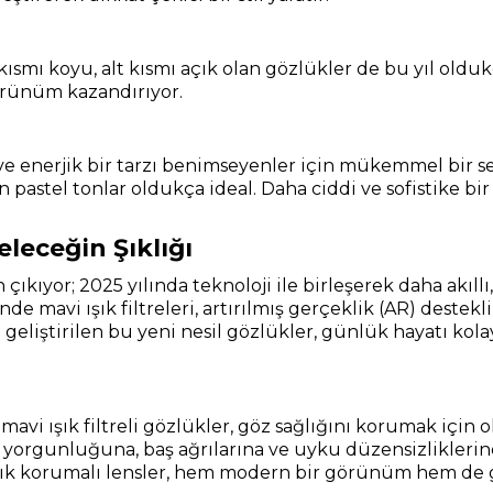
 kısmı koyu, alt kısmı açık olan gözlükler de bu yıl ol
örünüm kazandırıyor.
r ve enerjik bir tarzı benimseyenler için mükemmel bir 
 pastel tonlar oldukça ideal. Daha ciddi ve sofistike bir 
eleceğin Şıklığı
çıkıyor; 2025 yılında teknoloji ile birleşerek daha akıllı
 mavi ışık filtreleri, artırılmış gerçeklik (AR) destekli
n geliştirilen bu yeni nesil gözlükler, günlük hayatı kola
 mavi ışık filtreli gözlükler, göz sağlığını korumak için 
 yorgunluğuna, baş ağrılarına ve uyku düzensizliklerine y
ışık korumalı lensler, hem modern bir görünüm hem de g