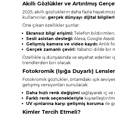
Akıllı Gözlükler ve Artırılmış Gerçe
2025, akıllı gözlüklerin daha fazla hayatımıza
kullanıcılar,
gerçek dünyayı dijital bilgile
Öne çıkan özellikler şunlar:
Ekransız bilgi erişimi:
Telefon bildirimler
Sesli asistan desteği:
Alexa, Google Assista
Gelişmiş kamera ve video kaydı:
Anlık fo
Gerçek zamanlı çeviri:
Yabancı dilde bir 
Özellikle iş dünyasında ve seyahat edenler iç
trendlerden biri olacak.
Fotokromik (Işığa Duyarlı) Lensler
Fotokromik gözlükler, ortamdaki ışık seviyes
gelişmiş versiyonları sunulacak:
Daha hızlı renk değişimi
sağlayarak iç ve 
Farklı renk seçenekleriyle
kişiselleştiril
UV ışınlarına karşı gelişmiş koruma
ile g
Kimler Tercih Etmeli?