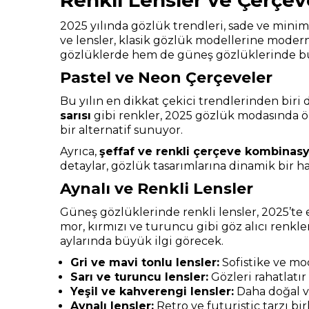
Renkli Lensler ve Çerçev
2025 yılında gözlük trendleri, sade ve minima
ve lensler, klasik gözlük modellerine modern
gözlüklerde hem de güneş gözlüklerinde büy
Pastel ve Neon Çerçeveler
Bu yılın en dikkat çekici trendlerinden biri
sarısı
gibi renkler, 2025 gözlük modasında ön
bir alternatif sunuyor.
Ayrıca,
şeffaf ve renkli çerçeve kombinasy
detaylar, gözlük tasarımlarına dinamik bir ha
Aynalı ve Renkli Lensler
Güneş gözlüklerinde renkli lensler, 2025’te e
mor, kırmızı ve turuncu gibi göz alıcı renkl
aylarında büyük ilgi görecek.
Gri ve mavi tonlu lensler:
Sofistike ve mo
Sarı ve turuncu lensler:
Gözleri rahatlatır 
Yeşil ve kahverengi lensler:
Daha doğal v
Aynalı lensler:
Retro ve futuristic tarzı birl