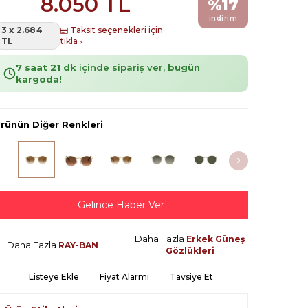
8.050
TL
%
17
indirim
3 x 2.684
Taksit seçenekleri için
TL
tıkla
7 saat 21 dk
içinde sipariş ver,
bugün
kargoda!
rünün Diğer Renkleri
Gelince Haber Ver
Daha Fazla
Erkek Güneş
Daha Fazla
RAY-BAN
Gözlükleri
Listeye Ekle
Fiyat Alarmı
Tavsiye Et