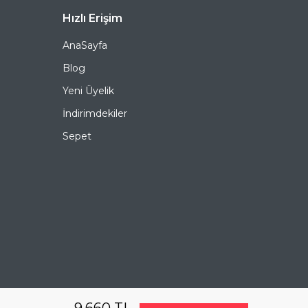
yazabilirsiniz.
RAY-BAN Round 3447 001 51 50 Yuvarlak Metal Güneş
Hızlı Erişim
Gözlüğü, hem göz sağlığınızı koruyan hem de stilinizi
tamamlayan mükemmel bir aksesuardır. Bu fırsatı
AnaSayfa
kaçırmayın ve hemen sepetinize ekleyin. Siparişiniz en
kısa sürede kapınıza gelsin. Keyifli alışverişler dileriz.
Blog
Yeni Üyelik
Ürün Açıklaması
İndirimdekiler
Çerçeve Şekli
Yuvarlak
Sepet
Çerçeve Rengi
Sarı
Çerçeve Materyali
Metal
Cam Rengi
Kahverengi
Degrade
Evet
Polarize
Hayır
9.660
TL