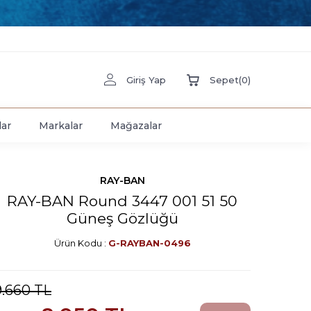
Giriş Yap
Sepet
(
0
)
lar
Markalar
Mağazalar
RAY-BAN
RAY-BAN Round 3447 001 51 50
Güneş Gözlüğü
Ürün Kodu :
G-RAYBAN-0496
9.660
TL