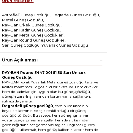
Ürün Etiketleri
Antrefleli Güneş Gözlüğü
,
Degrade Güneş Gözlüğü
,
Metal Güneş Gözlüğü
,
Ray-Ban Erkek Güneş Gözlüğü
,
Ray-Ban Kadın Güneş Gözlüğü
,
Ray-Ban Metal Güneş Gözlükleri
,
Ray-Ban Round Güneş Gözlükleri
,
Sarı Güneş Gözlüğü
,
Yuvarlak Güneş Gözlüğü
Ürün Açıklaması
RAY-BAN Round 3447 001 51 50 Sarı Unisex
Güneş Gözlüğü
RAY-BAN ikonik Yuvarlak Metal güneş gözlüğü, tarzı ve
kaliteli malzemesi ile göz alıcı bir aksesuar. Hem erkekler
hem de kadınlar için uygun olan bu güneş gözlüğü,
güneşin zararlı ışınlarından korunmanızı sağlarken,
stilinizi de yansıtır.
Degradeli güneş gözlüğü
, camın üst kısmının
koyu, alt kısmının ise açık renkli olduğu bir güneş
gözlüğü türüdür. Bu sayede, hem güneş ışınlarının
yüzünüze çarpmasını engeller hem de alt kısımdan
gelen ışığı daha net görmenizi sağlar. Degradeli güneş
gözlüğü kullanmak, hem görüş kalitenizi artırır hem de