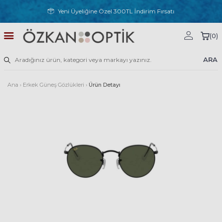
Yeni Üyeliğine Özel 300TL İndirim Fırsatı
(
0
)
ARA
Ana
›
Erkek Güneş Gözlükleri
›
Ürün Detayı