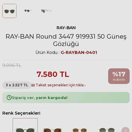
RAY-BAN
RAY-BAN Round 3447 919931 50 Güneş
Gözlüğü
Ürün Kodu :
G-RAYBAN-0401
9.096
TL
7.580
TL
%
17
indirim
3 x 2.527 TL
Taksit seçenekleri için tıkla
Sipariş ver,
yarın kargoda!
Renk Seçenekleri