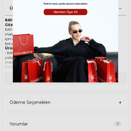
Ürün Açıklaması
RAY-BAN Round 3447 919931 50 Siyah Unisex Güneş
Gözlüğü
RAY-BAN ikonik Yuvarlak Metal güneş gözlüğü, tarzı ve kaliteli
malzemesi ile göz alıcı bir aksesuar. Hem erkekler hem de kadınlar
için uygun olan bu güneş gözlüğü, güneşin zararlı ışınlarından
korunmanızı sağlarken, stilinizi de yansıtır.
Ürün Faydaları
• RAY-BAN Round 3447 919931 50 Siyah Unisex güneş gözlüğü,
yüksek kaliteli Metal çerçeveye ve Kristal lense sahiptir. Bu
malzemeler, güneş gözlüğünüzün uzun ömürlü, dayanıklı ve
konforlu olmasını sağlar.
• RAY-BAN Round 3447 919931 50 Unisex Siyah güneş gözlüğü, %100
UV koruması sunar. Bu sayede, gözlerinizi güneşin zararlı
▼ Devamını Oku
ışınlarından korur ve göz sağlığınızı korur. Yeşil cam rengi, ışığı
dengeli bir şekilde filtreler ve her ortamda rahat bir görüş sağlar.
Paket İçeriği
• RAY-BAN Round 3447 919931 50 Siyah Unisex Güneş Gözlüğü
• Kılıf
Ödeme Seçenekleri
• Gözlük temizleme spreyi
• Gözlük temizleme bezi
Ürün Kullanımı
• RAY-BAN Round 3447 919931 50 Siyah Unisex güneş gözlüğünüzü,
güneşli havalarda veya ışığın fazla olduğu ortamlarda
Yorumlar
0
kullanabilirsiniz. Güneş gözlüğünüzü, yüz şeklinize uygun bir