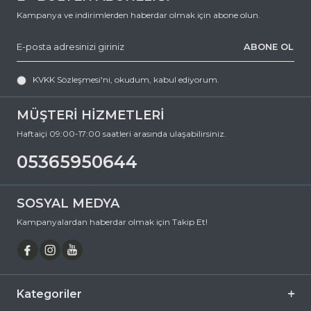
0 (536) 595 06 44
Kampanya ve indirimlerden haberdar olmak için abone olun.
numaralı telefonumuzu arayabilir veya
ABONE OL
destek@ozkanoptik.com
e-posta adresimize yazabilirsiniz.
KVKK Sözleşmesi'ni
, okudum, kabul ediyorum.
RAY-BAN Round 3447 919931 50 Yuvarlak Metal Güneş Gözlüğü,
hem göz sağlığınızı koruyan hem de stilinizi tamamlayan
mükemmel bir aksesuardır. Bu fırsatı kaçırmayın ve hemen
MÜŞTERİ HİZMETLERİ
sepetinize ekleyin. Siparişiniz en kısa sürede kapınıza gelsin. Keyifli
alışverişler dileriz.
Haftaiçi 09:00-17:00 saatleri arasında ulaşabilirsiniz.
Ürün Açıklaması
05365950644
Çerçeve Şekli
Yuvarlak
Çerçeve Rengi
Siyah
SOSYAL MEDYA
Çerçeve Materyali
Metal
Kampanyalardan haberdar olmak için Takip Et!
Cam Rengi
Füme
Degrade
Hayır
Polarize
Hayır
Kategoriler
Ayna
Hayır