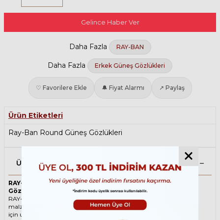
Gelince Haber Ver
Daha Fazla
RAY-BAN
Daha Fazla
Erkek Güneş Gözlükleri
♡ Favorilere Ekle
🔔 Fiyat Alarmı
↗ Paylaş
Ürün Etiketleri
Ray-Ban Round Güneş Gözlükleri
Ürün Açıklaması
RAY-BAN Round 3447 9230R5 50 Gümüş Unisex Güneş
Gözlüğü
RAY-BAN ikonik Yuvarlak Metal güneş gözlüğü, tarzı ve kaliteli
malzemesi ile göz alıcı bir aksesuar. Hem erkekler hem de kadınlar
için uygun olan bu güneş gözlüğü, güneşin zararlı ışınlarından