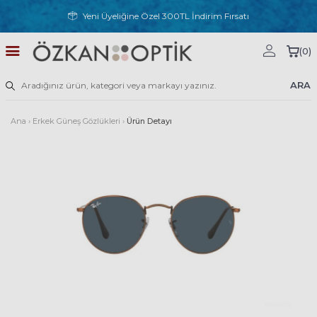
Yeni Üyeliğine Özel 300TL İndirim Fırsatı
(
0
)
ARA
Ana
›
Erkek Güneş Gözlükleri
›
Ürün Detayı