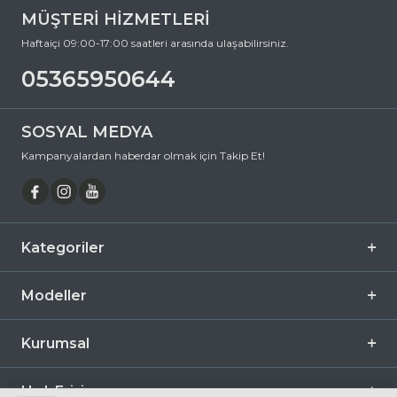
hem göz sağlığınızı koruyan hem de stilinizi tamamlayan
MÜŞTERİ HİZMETLERİ
mükemmel bir aksesuardır. Bu fırsatı kaçırmayın ve hemen
sepetinize ekleyin. Siparişiniz en kısa sürede kapınıza gelsin. Keyifli
Haftaiçi 09:00-17:00 saatleri arasında ulaşabilirsiniz.
alışverişler dileriz.
05365950644
Ürün Açıklaması
Çerçeve Şekli
Yuvarlak
SOSYAL MEDYA
Çerçeve Rengi
Gümüş
Kampanyalardan haberdar olmak için Takip Et!
Çerçeve Materyali
Metal
Cam Rengi
Füme
Degrade
Hayır
Kategoriler
Polarize
Hayır
Ayna
Hayır
Modeller
Fotokromik
Hayır
Kurumsal
Hızlı Erişim