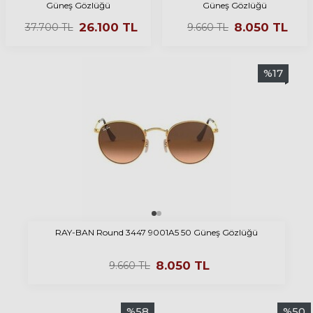
Güneş Gözlüğü
Güneş Gözlüğü
26.100
TL
8.050
TL
37.700
TL
9.660
TL
%
17
RAY-BAN Round 3447 9001A5 50 Güneş Gözlüğü
8.050
TL
9.660
TL
%
58
%
50