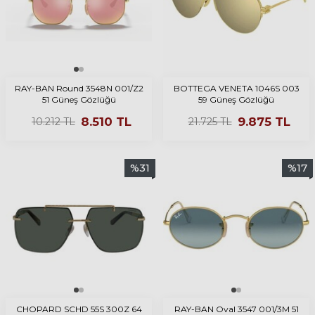
RAY-BAN Round 3548N 001/Z2
BOTTEGA VENETA 1046S 003
51 Güneş Gözlüğü
59 Güneş Gözlüğü
8.510
TL
9.875
TL
10.212
TL
21.725
TL
%
31
%
17
CHOPARD SCHD 55S 300Z 64
RAY-BAN Oval 3547 001/3M 51