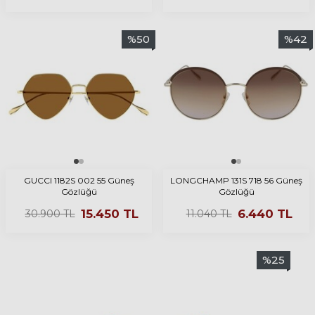
%
50
%
42
GUCCI 1182S 002 55 Güneş
LONGCHAMP 131S 718 56 Güneş
Gözlüğü
Gözlüğü
15.450
TL
6.440
TL
30.900
TL
11.040
TL
%
25