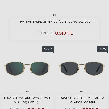
RAY-BAN Round 3548N 001/9O 51 Güneş Gözlüğü
8.510
TL
10.212
TL
%
27
%
27
DAVID BECKHAM 1129/S HM2MT
DAVID BECKHAM 1129/S RHLIR
52 Güneş Gözlüğü
52 Güneş Gözlüğü