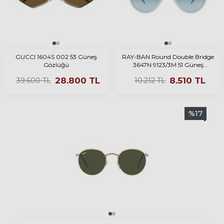
GUCCI 1604S 002 53 Güneş
RAY-BAN Round Double Bridge
Gözlüğü
3647N 9123/3M 51 Güneş
Gözlüğü
28.800
TL
8.510
TL
39.600
TL
10.212
TL
%
17