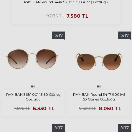
RAY-BAN Round 3447 920231 53 Güneş Gözlüğü
7.580
TL
9.096
TL
%
17
%
17
RAY-BAN 3681 001 13 50 Güneş
RAY-BAN Round 3447 9001A5
Gözlüğü
53 Güneş Gözlüğü
6.330
TL
8.050
TL
7.596
TL
9.660
TL
%
17
%
17