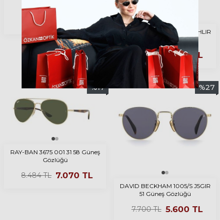
Gözlüğü
5.479
TL
7.914
TL
DAVID BECKHAM 1079/S RHLIR
54 Güneş Gözlüğü
6.240
TL
8.580
TL
%
17
%
27
RAY-BAN 3675 001 31 58 Güneş
Gözlüğü
7.070
TL
8.484
TL
DAVID BECKHAM 1005/S J5GIR
51 Güneş Gözlüğü
5.600
TL
7.700
TL