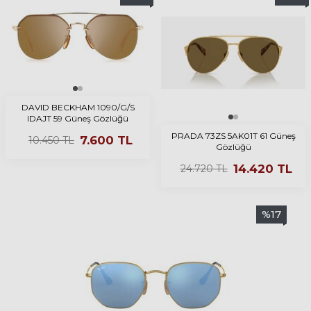
DAVID BECKHAM 1090/G/S
IDAJT 59 Güneş Gözlüğü
PRADA 73ZS 5AK01T 61 Güneş
7.600
TL
10.450
TL
Gözlüğü
14.420
TL
24.720
TL
%
17