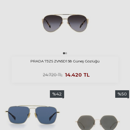
PRADA 73ZS ZVN5D1 58 Güneş Gözlüğü
14.420
TL
24.720
TL
%
42
%
50