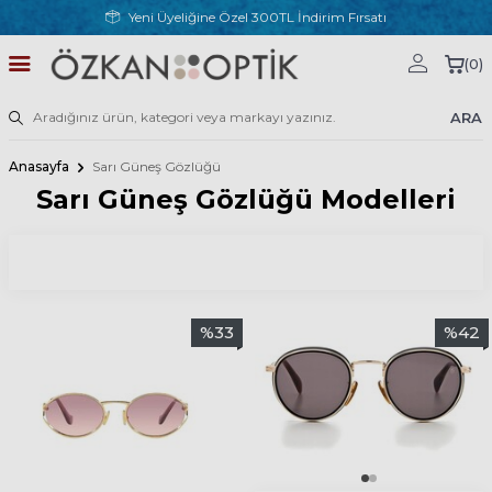
Yeni Üyeliğine Özel 300TL İndirim Fırsatı
(
0
)
ARA
Anasayfa
Sarı Güneş Gözlüğü
Sarı Güneş Gözlüğü Modelleri
%
33
%
42