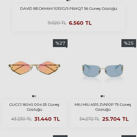
DAVID BECKHAM 1031/G/S F6WQT 56 Güneş Gözlüğü
6.560
TL
9.020
TL
%
27
%
25
GUCCI 1604S 004 53 Güneş
MIU MIU A51S ZVN10P 75 Güneş
Gözlüğü
Gözlüğü
31.440
TL
25.704
TL
43.230
TL
34.272
TL