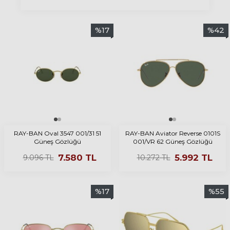
%
17
%
42
RAY-BAN Oval 3547 001/31 51
RAY-BAN Aviator Reverse 0101S
Güneş Gözlüğü
001/VR 62 Güneş Gözlüğü
7.580
TL
5.992
TL
9.096
TL
10.272
TL
%
17
%
55