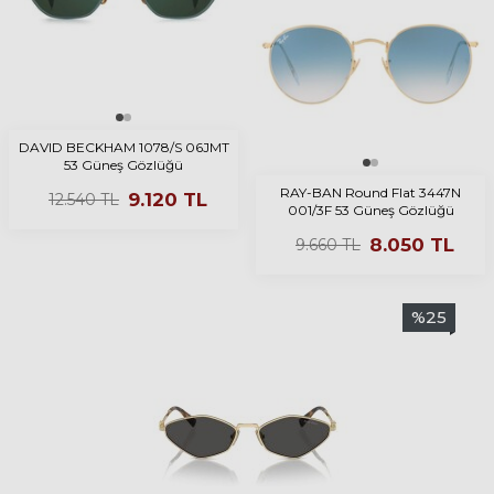
DAVID BECKHAM 1078/S 06JMT
53 Güneş Gözlüğü
RAY-BAN Round Flat 3447N
9.120
TL
12.540
TL
001/3F 53 Güneş Gözlüğü
8.050
TL
9.660
TL
%
25