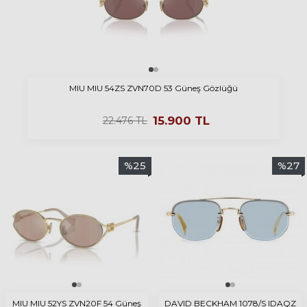
MIU MIU 54ZS ZVN70D 53 Güneş Gözlüğü
15.900
TL
22.476
TL
%
25
%
27
MIU MIU 52YS ZVN20F 54 Güneş
DAVID BECKHAM 1078/S IDAQZ