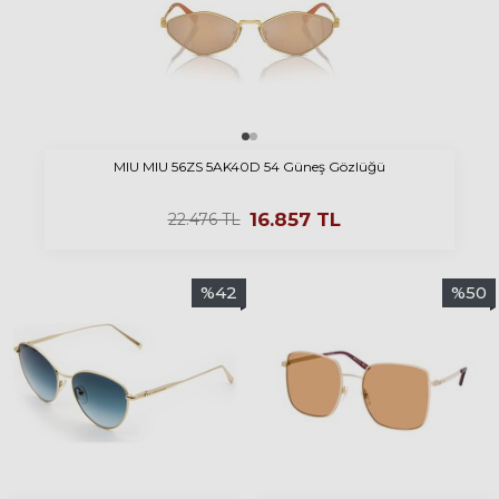
MIU MIU 56ZS 5AK40D 54 Güneş Gözlüğü
16.857
TL
22.476
TL
%
42
%
50