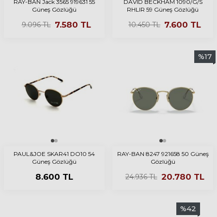
RAY-BAN Jack 3565 919631 55
DAVID BECKHAM 1090/G/S
Güneş Gözlüğü
RHLIR 59 Güneş Gözlüğü
7.580
TL
7.600
TL
9.096
TL
10.450
TL
%
17
PAUL&JOE SKAR41 DO10 54
RAY-BAN 8247 921658 50 Güneş
Güneş Gözlüğü
Gözlüğü
8.600
TL
20.780
TL
24.936
TL
%
42