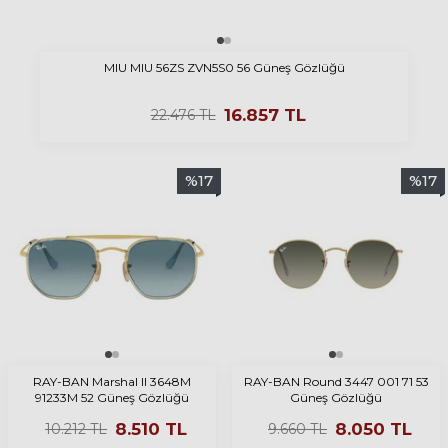
MIU MIU 56ZS ZVN5S0 56 Güneş Gözlüğü
16.857
TL
22.476
TL
%
17
%
17
RAY-BAN Marshal II 3648M
RAY-BAN Round 3447 001 71 53
91233M 52 Güneş Gözlüğü
Güneş Gözlüğü
8.510
TL
8.050
TL
10.212
TL
9.660
TL