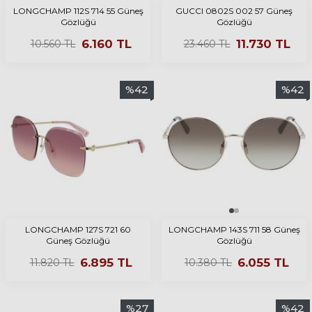
LONGCHAMP 112S 714 55 Güneş
GUCCI 0802S 002 57 Güneş
Gözlüğü
Gözlüğü
6.160
TL
11.730
TL
10.560
TL
23.460
TL
%
42
%
42
LONGCHAMP 127S 721 60
LONGCHAMP 143S 711 58 Güneş
Güneş Gözlüğü
Gözlüğü
6.895
TL
6.055
TL
11.820
TL
10.380
TL
%
27
%
42