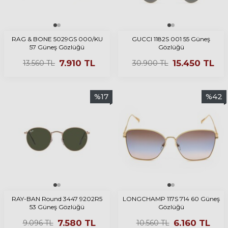
RAG & BONE 5029GS 000/KU
GUCCI 1182S 001 55 Güneş
57 Güneş Gözlüğü
Gözlüğü
7.910
TL
15.450
TL
13.560
TL
30.900
TL
%
17
%
42
RAY-BAN Round 3447 9202R5
LONGCHAMP 117S 714 60 Güneş
53 Güneş Gözlüğü
Gözlüğü
7.580
TL
6.160
TL
9.096
TL
10.560
TL