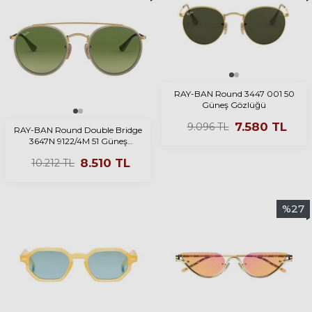
RAY-BAN Round 3447 001 50
Güneş Gözlüğü
7.580
TL
9.096
TL
RAY-BAN Round Double Bridge
3647N 9122/4M 51 Güneş
Gözlüğü
8.510
TL
10.212
TL
%
27