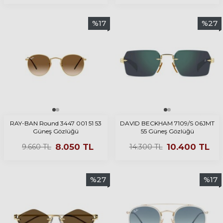
%
17
%
27
RAY-BAN Round 3447 001 51 53
DAVID BECKHAM 7109/S 06JMT
Güneş Gözlüğü
55 Güneş Gözlüğü
8.050
TL
10.400
TL
9.660
TL
14.300
TL
%
27
%
17