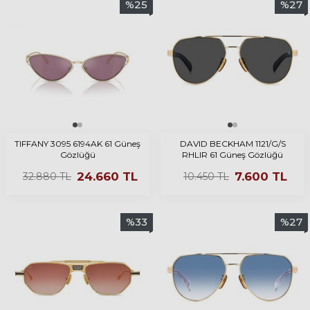
%
25
%
27
TIFFANY 3095 6194AK 61 Güneş
DAVID BECKHAM 1121/G/S
Gözlüğü
RHLIR 61 Güneş Gözlüğü
24.660
TL
7.600
TL
32.880
TL
10.450
TL
%
33
%
27