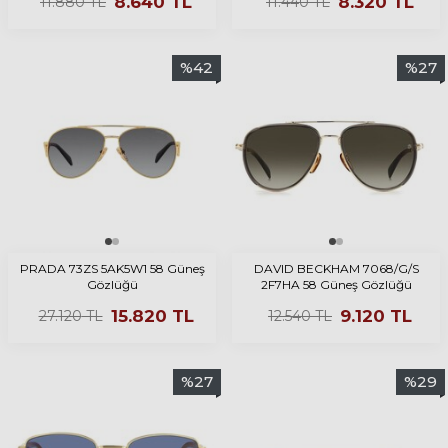
8.640
TL
8.320
TL
11.880
TL
11.440
TL
%
42
%
27
PRADA 73ZS 5AK5W1 58 Güneş
DAVID BECKHAM 7068/G/S
Gözlüğü
2F7HA 58 Güneş Gözlüğü
15.820
TL
9.120
TL
27.120
TL
12.540
TL
%
27
%
29