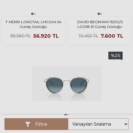
T-HENRI LONGTAIL LMC004 54
DAVID BECKHAM 1121/G/S
Güneş Gözlüğü
LOJ08 61 Güneş Gözlüğü
56.920
TL
7.600
TL
85.380
TL
10.450
TL
%
25
OLIVER PEOPLES 1323S 5271Q8 50 Güneş Gözlüğü
Filtre