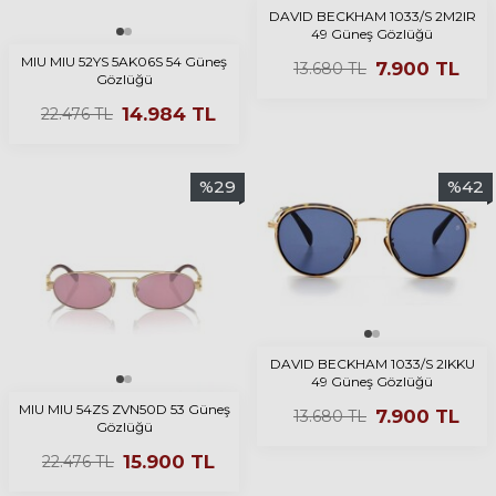
DAVID BECKHAM 1033/S 2M2IR
49 Güneş Gözlüğü
MIU MIU 52YS 5AK06S 54 Güneş
7.900
TL
13.680
TL
Gözlüğü
14.984
TL
22.476
TL
%
29
%
42
DAVID BECKHAM 1033/S 2IKKU
49 Güneş Gözlüğü
MIU MIU 54ZS ZVN50D 53 Güneş
7.900
TL
13.680
TL
Gözlüğü
15.900
TL
22.476
TL