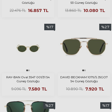
Gözlüğü
53 Güneş Gözlüğü
16.857
TL
10.080
TL
22.476
TL
13.860
TL
%
17
%
27
RAY-BAN Oval 3547 001/31 54
DAVID BECKHAM 1079/S J5GO7
Güneş Gözlüğü
54 Güneş Gözlüğü
7.580
TL
7.920
TL
9.096
TL
10.890
TL
%
27
%
17