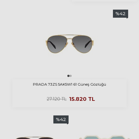
%
42
PRADA 73ZS 5AK5W1 61 Güneş Gözlüğü
15.820
TL
27.120
TL
%
42