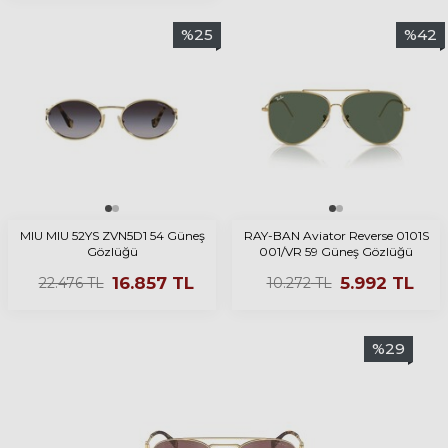
%
25
%
42
MIU MIU 52YS ZVN5D1 54 Güneş
RAY-BAN Aviator Reverse 0101S
Gözlüğü
001/VR 59 Güneş Gözlüğü
16.857
TL
5.992
TL
22.476
TL
10.272
TL
%
29