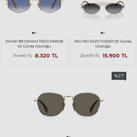
DAVID BECKHAM 1129/S F6W08
MIU MIU 54ZS 7OE5D1 53 Güneş
52 Güneş Gözlüğü
Gözlüğü
8.320
TL
15.900
TL
11.440
TL
22.476
TL
%
27