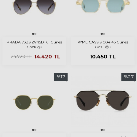
PRADA 73ZS ZVN5D1 61 Güneş
KYME CASSIS C04 45 Güneş
Gözlüğü
Gözlüğü
14.420
TL
10.450
TL
24.720
TL
%
17
%
27