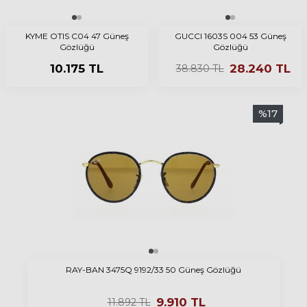
KYME OTIS C04 47 Güneş
GUCCI 1603S 004 53 Güneş
Gözlüğü
Gözlüğü
10.175
TL
28.240
TL
38.830
TL
%
17
RAY-BAN 3475Q 9192/33 50 Güneş Gözlüğü
9.910
TL
11.892
TL