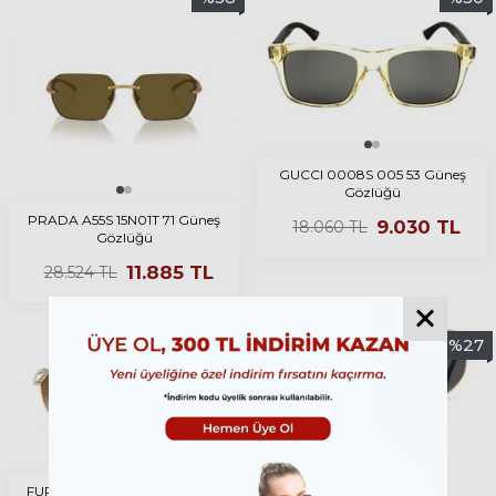
GUCCI 0008S 005 53 Güneş
Gözlüğü
PRADA A55S 15N01T 71 Güneş
9.030
TL
18.060
TL
Gözlüğü
11.885
TL
28.524
TL
%
31
%
27
FURLA SFU513 0A93 54 Güneş