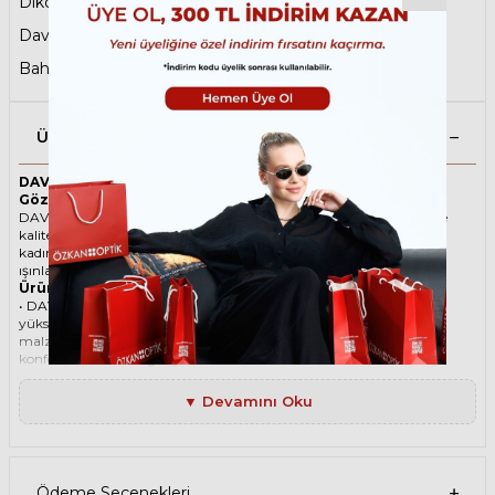
Dikdörtgen Güneş Gözlüğü
,
Babalar Günü
,
David Beckham Erkek Güneş Gözlüğü
,
Sonbahar Şıklığı
,
Baharın Favorileri
Ürün Açıklaması
DAVID BECKHAM 1078/S 06JMT 53 Sarı Unisex Güneş
Gözlüğü
DAVID BECKHAM ikonik Dikdörtgen Metal güneş gözlüğü, tarzı ve
kaliteli malzemesi ile göz alıcı bir aksesuar. Hem erkekler hem de
kadınlar için uygun olan bu güneş gözlüğü, güneşin zararlı
ışınlarından korunmanızı sağlarken, stilinizi de yansıtır.
Ürün Faydaları
• DAVID BECKHAM 1078/S 06JMT 53 Sarı Unisex güneş gözlüğü,
yüksek kaliteli Metal çerçeveye ve Polikarbon lense sahiptir. Bu
malzemeler, güneş gözlüğünüzün uzun ömürlü, dayanıklı ve
konforlu olmasını sağlar.
• DAVID BECKHAM 1078/S 06JMT 53 Unisex Sarı güneş gözlüğü,
%100 UV koruması sunar. Bu sayede, gözlerinizi güneşin zararlı
▼ Devamını Oku
ışınlarından korur ve göz sağlığınızı korur. Yeşil cam rengi, ışığı
dengeli bir şekilde filtreler ve her ortamda rahat bir görüş sağlar.
Paket İçeriği
• DAVID BECKHAM 1078/S 06JMT 53 Sarı Unisex Güneş Gözlüğü
• Kılıf
Ödeme Seçenekleri