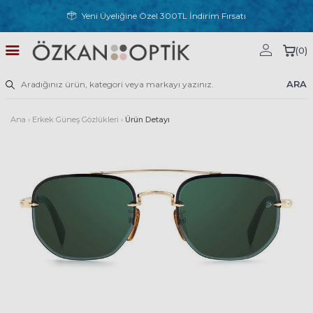
Yeni Üyeliğine Özel 300TL İndirim Fırsatı
(
0
)
ARA
Ana
›
Erkek Güneş Gözlükleri
›
Ürün Detayı