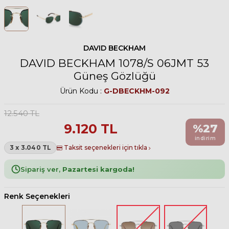
DAVID BECKHAM
DAVID BECKHAM 1078/S 06JMT 53
Güneş Gözlüğü
Ürün Kodu :
G-DBECKHM-092
12.540
TL
9.120
TL
%
27
indirim
3 x 3.040 TL
Taksit seçenekleri için tıkla
Sipariş ver,
Pazartesi kargoda!
Renk Seçenekleri