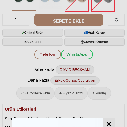
SEPETE EKLE
Orijinal Ürün
Hızlı Kargo
14 Gün İade
Güvenli Ödeme
Telefon
WhatsApp
Daha Fazla
DAVID BECKHAM
Daha Fazla
Erkek Güneş Gözlükleri
♡ Favorilere Ekle
🔔 Fiyat Alarmı
↗ Paylaş
Ürün Etiketleri
Sarı Güneş Gözlüğü
,
Metal Güneş Gözlüğü
,