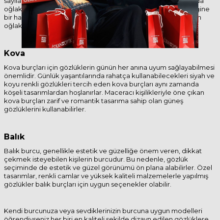
sayılabilecek olan renkler daha ilgi çekici olabilir. Aynı zamanda
oğlak burçları gözlük seçimini yaparken tasarımların işlevselliğine
bir hayli özen gösterir. İşlevsel ve şık parçalar kullanmayı seven
oğlak burçları garanti tercihlerde bulunmaktan hoşlanırlar.
Kova
Kova burçları için gözlüklerin günün her anına uyum sağlayabilmesi
önemlidir. Günlük yaşantılarında rahatça kullanabilecekleri siyah ve
koyu renkli gözlükleri tercih eden kova burçları aynı zamanda
köşeli tasarımlardan hoşlanırlar. Maceracı kişilikleriyle öne çıkan
kova burçları zarif ve romantik tasarıma sahip olan güneş
gözlüklerini kullanabilirler.
Balık
Balık burcu, genellikle estetik ve güzelliğe önem veren, dikkat
çekmek isteyebilen kişilerin burcudur. Bu nedenle, gözlük
seçiminde de estetik ve güzel görünümü ön plana alabilirler. Özel
tasarımlar, renkli camlar ve yüksek kaliteli malzemelerle yapılmış
gözlükler balık burçları için uygun seçenekler olabilir.
Kendi burcunuza veya sevdiklerinizin burcuna uygun modelleri
öğrendiyseniz her biri en kaliteli şekilde dizayn edilen gözlüklere