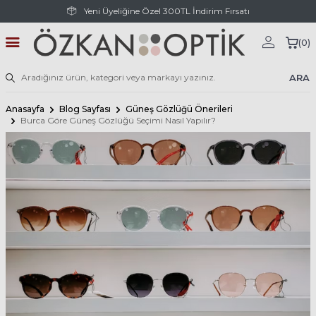
Yeni Üyeliğine Özel 300TL İndirim Fırsatı
(
0
)
ARA
Anasayfa
Blog Sayfası
Güneş Gözlüğü Önerileri
Burca Göre Güneş Gözlüğü Seçimi Nasıl Yapılır?