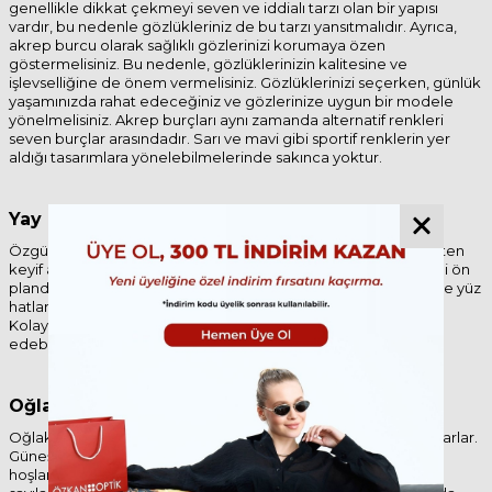
genellikle dikkat çekmeyi seven ve iddialı tarzı olan bir yapısı
vardır, bu nedenle gözlükleriniz de bu tarzı yansıtmalıdır. Ayrıca,
akrep burcu olarak sağlıklı gözlerinizi korumaya özen
göstermelisiniz. Bu nedenle, gözlüklerinizin kalitesine ve
işlevselliğine de önem vermelisiniz. Gözlüklerinizi seçerken, günlük
yaşamınızda rahat edeceğiniz ve gözlerinize uygun bir modele
yönelmelisiniz. Akrep burçları aynı zamanda alternatif renkleri
seven burçlar arasındadır. Sarı ve mavi gibi sportif renklerin yer
aldığı tasarımlara yönelebilmelerinde sakınca yoktur.
Yay
Özgürlüğüne düşkün olan yay burçları bol bol seyahat etmekten
keyif alırlar. Gözlük seçimlerinde maceracı ve özgür kişiliklerini ön
planda tutmaktan hoşlanırlar. Gözlük çerçeveleri, cam rengi ve yüz
hatları arasındaki uyum yay burçları için son derece önemlidir.
Kolay taşınabilir seyahat tipi gözlükler yay burçlarının tercih
edebilecekleri seçenekler arasında yer alır.
Oğlak
Oğlak burçları adil, dürüst ve yönetici kişilikleri ile ön plana çıkarlar.
Güneş gözlüğü seçimlerinde aşırı iddialı parçalardan
hoşlanmayabilirler. Onlar için siyah ve metalik gri gibi koyu