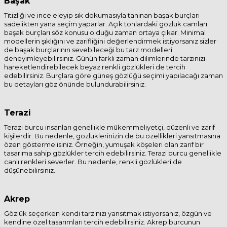
Başak
Titizliği ve ince eleyip sık dokumasıyla tanınan başak burçları
sadelikten yana seçim yaparlar. Açık tonlardaki gözlük camları
başak burçları söz konusu olduğu zaman ortaya çıkar. Minimal
modellerin şıklığını ve zarifliğini değerlendirmek istiyorsanız sizler
de başak burçlarının sevebileceği bu tarz modelleri
deneyimleyebilirsiniz. Günün farklı zaman dilimlerinde tarzınızı
hareketlendirebilecek beyaz renkli gözlükleri de tercih
edebilirsiniz. Burçlara göre güneş gözlüğü seçimi yapılacağı zaman
bu detayları göz önünde bulundurabilirsiniz.
Terazi
Terazi burcu insanları genellikle mükemmeliyetçi, düzenli ve zarif
kişilerdir. Bu nedenle, gözlüklerinizin de bu özellikleri yansıtmasına
özen göstermelisiniz. Örneğin, yumuşak köşeleri olan zarif bir
tasarıma sahip gözlükler tercih edebilirsiniz. Terazi burcu genellikle
canlı renkleri severler. Bu nedenle, renkli gözlükleri de
düşünebilirsiniz.
Akrep
Gözlük seçerken kendi tarzınızı yansıtmak istiyorsanız, özgün ve
kendine özel tasarımları tercih edebilirsiniz. Akrep burcunun