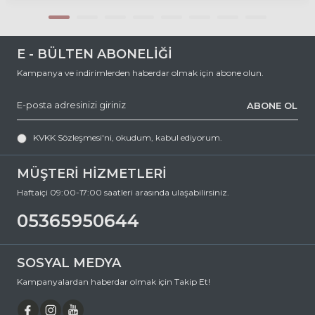
uzamasını kontrol altına alır. Bilimsel çalışmalarla desteklenen bu
seçenekler, 6-13 yaş arası çocuklar için idealdir. Rehberimizde her üç
markayı objektif olarak karşılaştırıyor, fiyatları, etkinlik oranlarını ve
hangi durumda hangi camın uygun olacağını açıklıyoruz.
E - BÜLTEN ABONELİĞİ
Kampanya ve indirimlerden haberdar olmak için abone olun.
ABONE OL
KVKK Sözleşmesi'ni
, okudum, kabul ediyorum.
MÜŞTERİ HİZMETLERİ
Haftaiçi 09:00-17:00 saatleri arasında ulaşabilirsiniz.
05365950644
SOSYAL MEDYA
Kampanyalardan haberdar olmak için Takip Et!