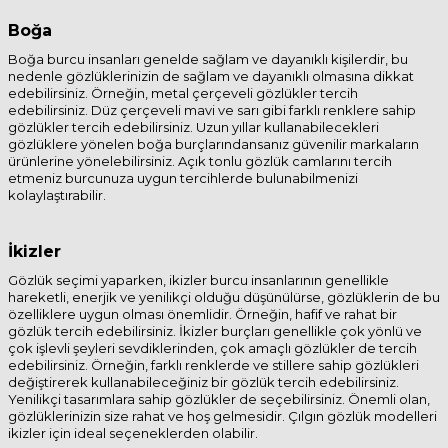
Boğa
Boğa burcu insanları genelde sağlam ve dayanıklı kişilerdir, bu
nedenle gözlüklerinizin de sağlam ve dayanıklı olmasına dikkat
edebilirsiniz. Örneğin, metal çerçeveli gözlükler tercih
edebilirsiniz. Düz çerçeveli mavi ve sarı gibi farklı renklere sahip
gözlükler tercih edebilirsiniz. Uzun yıllar kullanabilecekleri
gözlüklere yönelen boğa burçlarındansanız güvenilir markaların
ürünlerine yönelebilirsiniz. Açık tonlu gözlük camlarını tercih
etmeniz burcunuza uygun tercihlerde bulunabilmenizi
kolaylaştırabilir.
İkizler
Gözlük seçimi yaparken, ikizler burcu insanlarının genellikle
hareketli, enerjik ve yenilikçi olduğu düşünülürse, gözlüklerin de bu
özelliklere uygun olması önemlidir. Örneğin, hafif ve rahat bir
gözlük tercih edebilirsiniz. İkizler burçları genellikle çok yönlü ve
çok işlevli şeyleri sevdiklerinden, çok amaçlı gözlükler de tercih
edebilirsiniz. Örneğin, farklı renklerde ve stillere sahip gözlükleri
değiştirerek kullanabileceğiniz bir gözlük tercih edebilirsiniz.
Yenilikçi tasarımlara sahip gözlükler de seçebilirsiniz. Önemli olan,
gözlüklerinizin size rahat ve hoş gelmesidir. Çılgın gözlük modelleri
ikizler için ideal seçeneklerden olabilir.