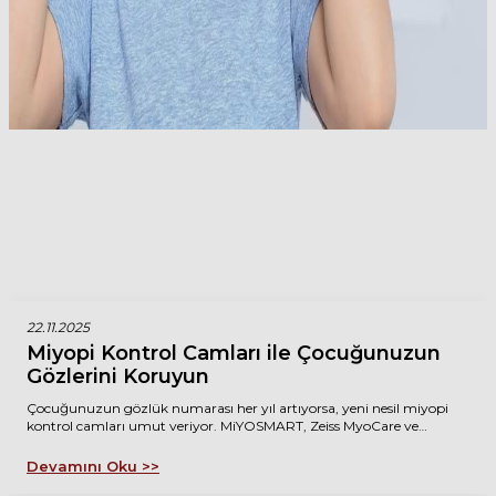
22.11.2025
Miyopi Kontrol Camları ile Çocuğunuzun
Gözlerini Koruyun
Çocuğunuzun gözlük numarası her yıl artıyorsa, yeni nesil miyopi
kontrol camları umut veriyor. MiYOSMART, Zeiss MyoCare ve
Optiswiss Smyle gibi özel camlar, miyopi ilerlemesini %50-70
oranında yavaşlatarak çocuğunuzun gelecekteki göz sağlığını
Devamını Oku >>
koruyabilir. Bu camlar, periferik miyopik defokus teknolojisi ile göz