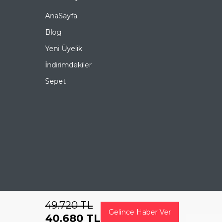
Ürün Açıklaması
AnaSayfa
Çerçeve Şekli
Köşeli
Blog
Çerçeve Rengi
Kahverengi
Yeni Üyelik
İndirimdekiler
Çerçeve Materyali
Asetat
Sepet
Cam Rengi
Yeşil
Degrade
Hayır
Polarize
Hayır
Ayna
Hayır
Fotokromik
Hayır
49.720
TL
Gelince Haber Ver
40.680
TL