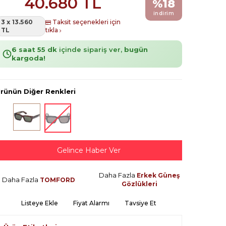
40.680
TL
%
18
indirim
3 x 13.560
Taksit seçenekleri için
TL
tıkla
6 saat 55 dk
içinde sipariş ver,
bugün
kargoda!
rünün Diğer Renkleri
Gelince Haber Ver
Daha Fazla
Erkek Güneş
Daha Fazla
TOMFORD
Gözlükleri
Listeye Ekle
Fiyat Alarmı
Tavsiye Et