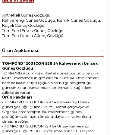
Ürün Etiketleri
Antrefleli Güneş Gözlüğü
,
Kahverengi Güneş Gözlüğü
,
Kemik Güneş Gözlüğü
,
Köşeli Güneş Gözlüğü
,
Tom Ford Erkek Güneş Gözlüğü
,
Tom Ford Kadın Güneş Gözlüğü
Ürün Açıklaması
TOMFORD 1203 ICON 52R 54 Kahverengi Unisex
Güneş Gözlüğü
TOMFORD ikonik Köşeli Asetat güneş gözlüğü, tarzı ve
kaliteli malzemesi ile göz alıcı bir aksesuar. Hem erkekler
hem de kadınlar için uygun olan bu güneş gözlüğü,
güneşin zararlı ışınlarından korunmanızı sağlarken,
stilinizi de yansıtır.
Ürün Faydaları
• TOMFORD 1203 ICON 52R 54 Kahverengi Unisex
güneş gözlüğü, yüksek kaliteli Asetat çerçeveye ve
Organik lense sahiptir. Bu malzemeler, güneş
gözlüğünüzün uzun ömürlü, dayanıklı ve konforlu
olmasını sağlar.
• TOMFORD 1203 ICON 52R 54 Unisex Kahverengi
güneş gözlüğü, %100 UV koruması sunar. Bu sayede,