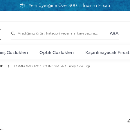
Yeni Üyeliğine Özel 300TL İndirim Fırsatı
ARA
eş Gözlükleri
Optik Gözlükleri
Kaçırılmayacak Fırsat
ri
TOMFORD 1203 ICON 52R 54 Güneş Gözlüğü