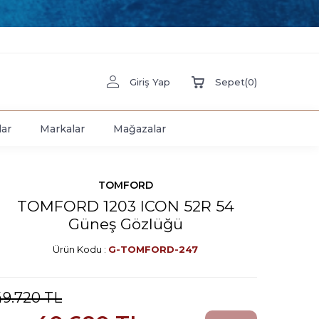
Giriş Yap
Sepet
(
0
)
lar
Markalar
Mağazalar
TOMFORD
TOMFORD 1203 ICON 52R 54
Güneş Gözlüğü
Ürün Kodu :
G-TOMFORD-247
49.720
TL