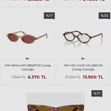
%
17
%
35
RAY-BAN 4472 685675 51 Güneş
MIU MIU 04ZS VAU08N 50
Gözlüğü
Güneş Gözlüğü
6.370
TL
13.900
TL
7.644
TL
21.264
TL
%
17