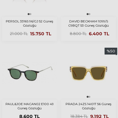
PERSOL 3316S 96/GJ 52 Güneş
DAVID BECKHAM 1099/S
Gözlüğü
C9BQT 53 Güneş Gözlüğü
15.750
TL
6.400
TL
21.000
TL
8.800
TL
%
50
PAUL&JOE MACAN02 E100 49
PRADA 24ZS 14I01T 56 Güneş
Güneş Gözlüğü
Gözlüğü
8.600
TL
9.192
TL
18.384
TL