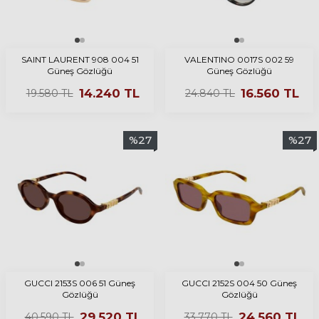
SAINT LAURENT 908 004 51
VALENTINO 0017S 002 59
Güneş Gözlüğü
Güneş Gözlüğü
14.240
TL
16.560
TL
19.580
TL
24.840
TL
%
27
%
27
GUCCI 2153S 006 51 Güneş
GUCCI 2152S 004 50 Güneş
Gözlüğü
Gözlüğü
29.520
TL
24.560
TL
40.590
TL
33.770
TL