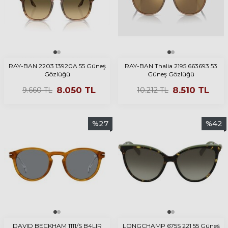
RAY-BAN 2203 13920A 55 Güneş
RAY-BAN Thalia 2195 663693 53
Gözlüğü
Güneş Gözlüğü
8.050
TL
8.510
TL
9.660
TL
10.212
TL
%
27
%
42
DAVID BECKHAM 1111/S B4LIR
LONGCHAMP 675S 221 55 Güneş