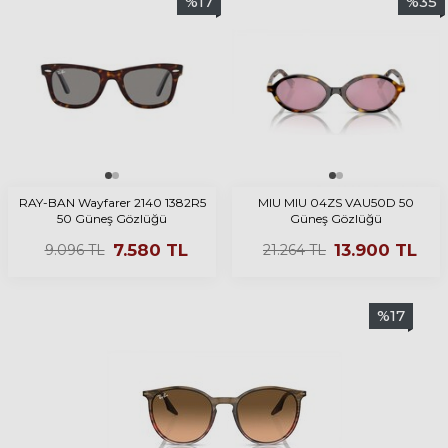
%
17
%
35
RAY-BAN Wayfarer 2140 1382R5
MIU MIU 04ZS VAU50D 50
50 Güneş Gözlüğü
Güneş Gözlüğü
7.580
TL
13.900
TL
9.096
TL
21.264
TL
%
17