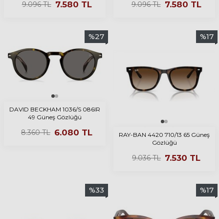
7.580
TL
7.580
TL
9.096
TL
9.096
TL
%
27
%
17
DAVID BECKHAM 1036/S 086IR
49 Güneş Gözlüğü
6.080
TL
8.360
TL
RAY-BAN 4420 710/13 65 Güneş
Gözlüğü
7.530
TL
9.036
TL
%
33
%
17