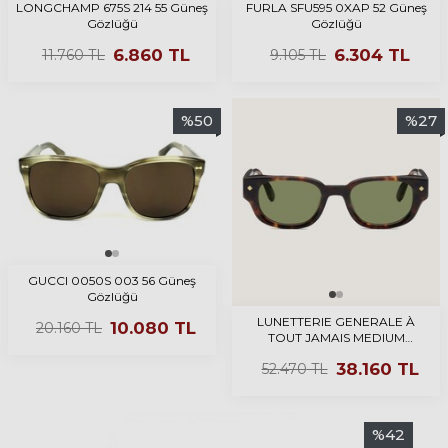
LONGCHAMP 675S 214 55 Güneş
FURLA SFU595 0XAP 52 Güneş
Gözlüğü
Gözlüğü
6.860
TL
6.304
TL
11.760
TL
9.105
TL
%
50
%
27
GUCCI 0050S 003 56 Güneş
Gözlüğü
LUNETTERIE GENERALE À
10.080
TL
20.160
TL
TOUT JAMAIS MEDIUM
TORTOISE 51 Güneş Gözlüğü
38.160
TL
52.470
TL
%
42