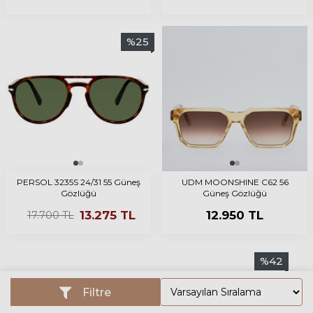
%
25
PERSOL 3235S 24/31 55 Güneş
UDM MOONSHINE C62 56
Gözlüğü
Güneş Gözlüğü
13.275
TL
12.950
TL
17.700
TL
%
42
Filtre