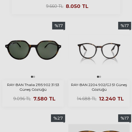
8.050
TL
9.660
TL
%
17
%
17
RAY-BAN Thalia 2195 902 31 53
RAY-BAN 2204 902/GJ 51 Güneş
Güneş Gözlüğü
Gözlüğü
7.580
TL
12.240
TL
9.096
TL
14.688
TL
%
27
%
17