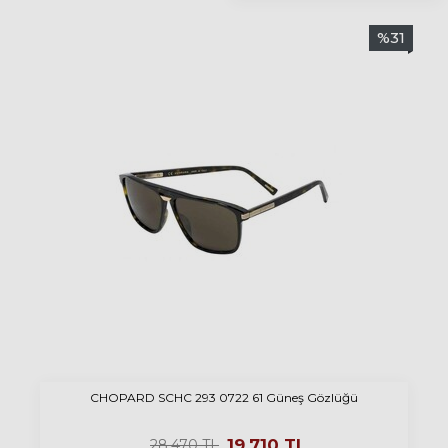
%
31
CHOPARD SCHC 293 0722 61 Güneş Gözlüğü
19.710
TL
28.470
TL