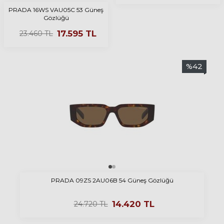
PRADA 16WS VAU05C 53 Güneş
Gözlüğü
17.595
TL
23.460
TL
%
42
PRADA 09ZS 2AU06B 54 Güneş Gözlüğü
14.420
TL
24.720
TL