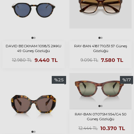
DAVID BECKHAM 1098/S 2IKKU
RAY-BAN 4181 710/51 57 Güneş
49 Güneş Gözlüğü
Gözlüğü
9.440
TL
7.580
TL
12.980
TL
9.096
TL
%
25
%
17
RAY-BAN 0707SM 954/G4 50
Güneş Gözlüğü
10.370
TL
12.444
TL