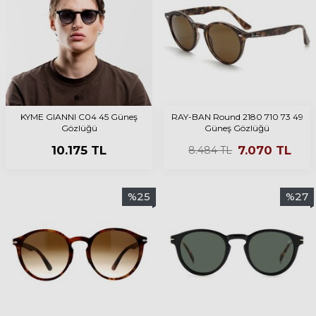
KYME GIANNI C04 45 Güneş
RAY-BAN Round 2180 710 73 49
Gözlüğü
Güneş Gözlüğü
10.175
TL
7.070
TL
8.484
TL
%
25
%
27