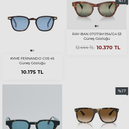
%
17
RAY-BAN 0707SM 954/G4 53
Güneş Gözlüğü
10.370
TL
12.444
TL
KYME FERNANDO C05 45
Güneş Gözlüğü
10.175
TL
%
17