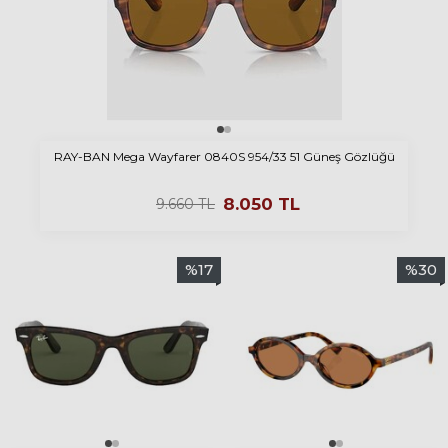
RAY-BAN Mega Wayfarer 0840S 954/33 51 Güneş Gözlüğü
8.050
TL
9.660
TL
%
17
%
30