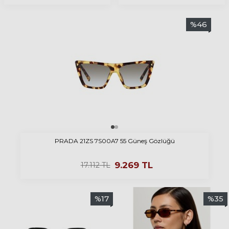
%
46
PRADA 21ZS 7S00A7 55 Güneş Gözlüğü
9.269
TL
17.112
TL
%
17
%
35