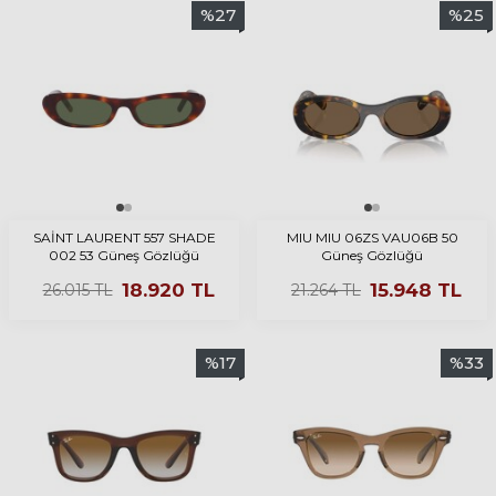
%
27
%
25
SAİNT LAURENT 557 SHADE
MIU MIU 06ZS VAU06B 50
002 53 Güneş Gözlüğü
Güneş Gözlüğü
18.920
TL
15.948
TL
26.015
TL
21.264
TL
%
17
%
33