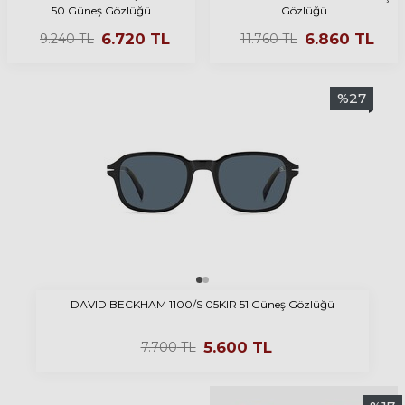
50 Güneş Gözlüğü
Gözlüğü
6.720
TL
6.860
TL
9.240
TL
11.760
TL
%
27
DAVID BECKHAM 1100/S 05KIR 51 Güneş Gözlüğü
5.600
TL
7.700
TL