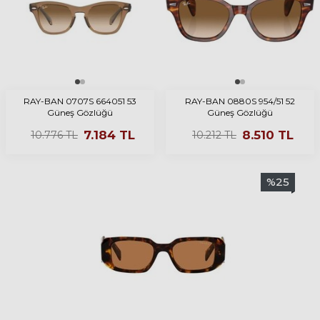
RAY-BAN 0707S 664051 53
RAY-BAN 0880S 954/51 52
Güneş Gözlüğü
Güneş Gözlüğü
7.184
TL
8.510
TL
10.776
TL
10.212
TL
%
25