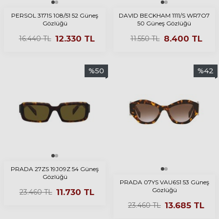
PERSOL 3171S 108/51 52 Güneş
DAVID BECKHAM 1111/S WR7O7
Gözlüğü
50 Güneş Gözlüğü
12.330
TL
8.400
TL
16.440
TL
11.550
TL
%
50
%
42
PRADA 27ZS 19J09Z 54 Güneş
Gözlüğü
PRADA 07YS VAU6S1 53 Güneş
Gözlüğü
11.730
TL
23.460
TL
13.685
TL
23.460
TL