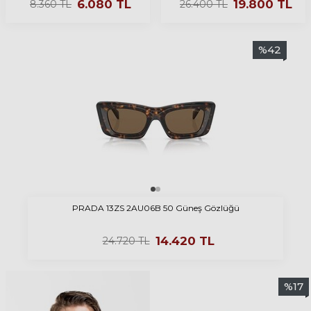
6.080
TL
19.800
TL
8.360
TL
26.400
TL
%
42
PRADA 13ZS 2AU06B 50 Güneş Gözlüğü
14.420
TL
24.720
TL
%
17