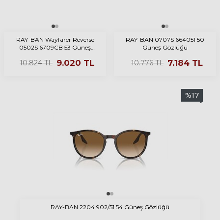
RAY-BAN Wayfarer Reverse
RAY-BAN 0707S 664051 50
0502S 6709CB 53 Güneş
Güneş Gözlüğü
Gözlüğü
9.020
TL
7.184
TL
10.824
TL
10.776
TL
%
17
RAY-BAN 2204 902/51 54 Güneş Gözlüğü