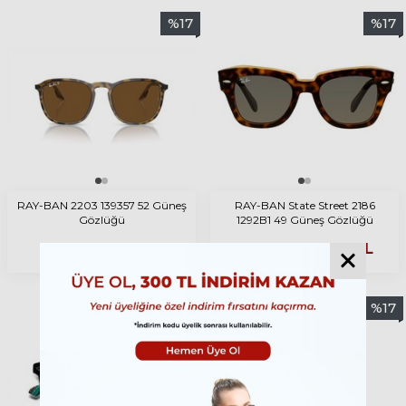
%
17
%
17
RAY-BAN 2203 139357 52 Güneş
RAY-BAN State Street 2186
Gözlüğü
1292B1 49 Güneş Gözlüğü
9.910
TL
8.050
TL
11.892
TL
9.660
TL
%
17