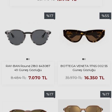
%
17
%
55
RAY-BAN Round 2180 643087
BOTTEGA VENETA 1176S 002 55
49 Güneş Gözlüğü
Güneş Gözlüğü
7.070
TL
16.350
TL
8.484
TL
35.970
TL
%
17
%
17