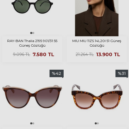
RAY-BAN Thalia 2195 901/31 55
MIU MIU 11ZS 14L20I 51 Güneş
Güneş Gözlüğü
Gözlüğü
7.580
TL
13.900
TL
9.096
TL
21.264
TL
%
42
%
31