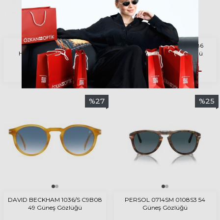
ETNIA BARCELONA
RAY-BAN State Street 2186
HUMPHREY BK 52 Güneş
133286 49 Güneş Gözlüğü
Gözlüğü
12.608
TL
8.510
TL
10.212
TL
%
27
%
25
DAVID BECKHAM 1036/S C9B08
PERSOL 0714SM 0108S3 54
49 Güneş Gözlüğü
Güneş Gözlüğü