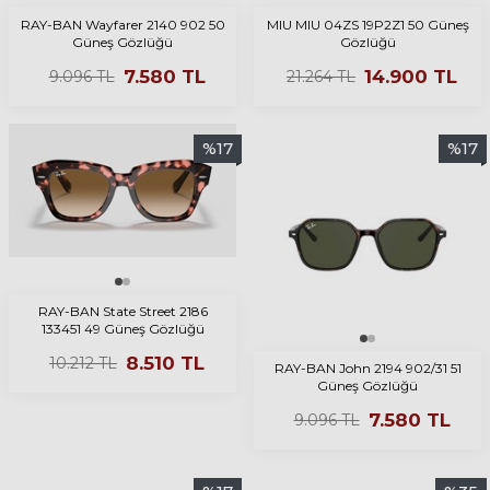
RAY-BAN Wayfarer 2140 902 50
MIU MIU 04ZS 19P2Z1 50 Güneş
Güneş Gözlüğü
Gözlüğü
7.580
TL
14.900
TL
9.096
TL
21.264
TL
%
17
%
17
RAY-BAN State Street 2186
133451 49 Güneş Gözlüğü
8.510
TL
10.212
TL
RAY-BAN John 2194 902/31 51
Güneş Gözlüğü
7.580
TL
9.096
TL