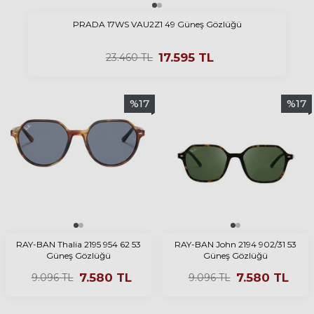
PRADA 17WS VAU2Z1 49 Güneş Gözlüğü
17.595
TL
23.460
TL
%
17
%
17
RAY-BAN Thalia 2195 954 62 53
RAY-BAN John 2194 902/31 53
Güneş Gözlüğü
Güneş Gözlüğü
7.580
TL
7.580
TL
9.096
TL
9.096
TL