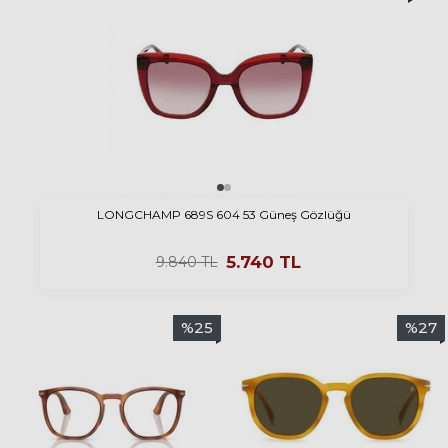
LONGCHAMP 689S 604 53 Güneş Gözlüğü
5.740
TL
9.840
TL
%
25
%
27