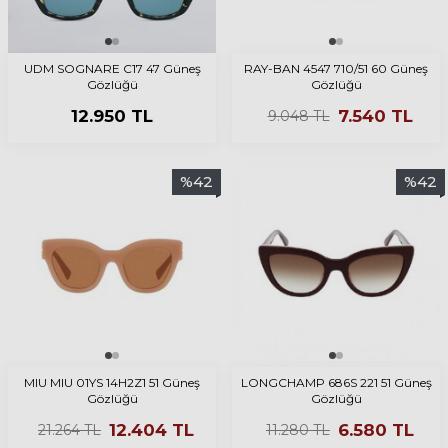
UDM SOGNARE C17 47 Güneş
RAY-BAN 4547 710/51 60 Güneş
Gözlüğü
Gözlüğü
12.950
TL
7.540
TL
9.048
TL
%
42
%
42
MIU MIU 01YS 14H2Z1 51 Güneş
LONGCHAMP 686S 221 51 Güneş
Gözlüğü
Gözlüğü
12.404
TL
6.580
TL
21.264
TL
11.280
TL