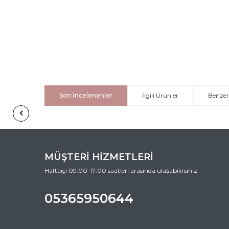
Son İncelenenler
İlgili Ürünler
Benzer
MÜŞTERİ HİZMETLERİ
Haftaiçi 09:00-17:00 saatleri arasında ulaşabilirsiniz.
05365950644