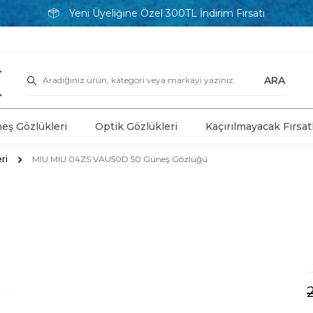
Yeni Üyeliğine Özel 300TL İndirim Fırsatı
ARA
eş Gözlükleri
Optik Gözlükleri
Kaçırılmayacak Fırsat
ri
MIU MIU 04ZS VAU50D 50 Güneş Gözlüğü