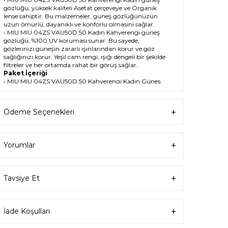
gözlüğü, yüksek kaliteli Asetat çerçeveye ve Organik
lense sahiptir. Bu malzemeler, güneş gözlüğünüzün
uzun ömürlü, dayanıklı ve konforlu olmasını sağlar.
• MIU MIU 04ZS VAU50D 50 Kadın Kahverengi güneş
gözlüğü, %100 UV koruması sunar. Bu sayede,
gözlerinizi güneşin zararlı ışınlarından korur ve göz
sağlığınızı korur. Yeşil cam rengi, ışığı dengeli bir şekilde
filtreler ve her ortamda rahat bir görüş sağlar.
Paket İçeriği
• MIU MIU 04ZS VAU50D 50 Kahverengi Kadın Güneş
Gözlüğü
• Kılıf
• Gözlük temizleme spreyi
Ödeme Seçenekleri
• Gözlük temizleme bezi
Ürün Kullanımı
• MIU MIU 04ZS VAU50D 50 Kahverengi Kadın güneş
gözlüğünüzü, güneşli havalarda veya ışığın fazla
Yorumlar
olduğu ortamlarda kullanabilirsiniz. Güneş
gözlüğünüzü, yüz şeklinize uygun bir şekilde takın ve
burun pedlerini ayarlayın. Güneş gözlüğünüzü
çıkardığınızda, kılıfına koyun ve temiz bir bezle silin.
Tavsiye Et
• MIU MIU Oval Asetat güneş gözlüğünüzü, farklı
kıyafetlerle kombinleyebilirsiniz. Güneş gözlüğünüz
hem spor hem de klasik tarzlarla uyum sağlar. Güneş
gözlüğünüzü, tişört, kot, ceket, elbise, takım elbise gibi
İade Koşulları
giysilerle birlikte kullanabilirsiniz.
Satın Alma Bilgileri
• MIU MIU 04ZS VAU50D 50 Kahverengi Kadın Güneş