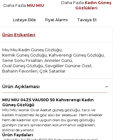
Daha Fazla
Kadın Güneş
Daha Fazla
MIU MIU
Gözlükleri
Listeye Ekle
Fiyat Alarmı
Tavsiye Et
Ürün Etiketleri
Miu Miu Kadın Güneş Gözlüğü
,
Kemik Güneş Gözlüğü
,
Kahverengi Güneş Gözlüğü
,
Sene Sonu Fırsatları
,
Anneler Günü
,
Oval Güneş Gözlüğü
,
Sevgililer Gününe Özel
,
Baharın Favorileri
,
Çok Satanlar
Ürün Açıklaması
MIU MIU 04ZS VAU50D 50 Kahverengi Kadın
Güneş Gözlüğü
MIU MIU ikonik Oval Asetat güneş gözlüğü, tarzı ve
kaliteli malzemesi ile göz alıcı bir aksesuar. Hem erkekler
hem de kadınlar için uygun olan bu güneş gözlüğü,
güneşin zararlı ışınlarından korunmanızı sağlarken,
stilinizi de yansıtır.
Ürün Faydaları
• MIU MIU 04ZS VAU50D 50 Kahverengi Kadın güneş