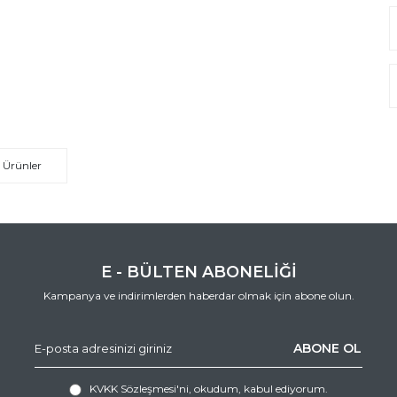
 Ürünler
E - BÜLTEN ABONELİĞİ
Kampanya ve indirimlerden haberdar olmak için abone olun.
ABONE OL
KVKK Sözleşmesi'ni
, okudum, kabul ediyorum.