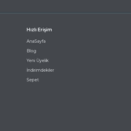
tamamlayan mükemmel bir aksesuardır. Bu fırsatı
kaçırmayın ve hemen sepetinize ekleyin. Siparişiniz en
kısa sürede kapınıza gelsin. Keyifli alışverişler dileriz.
Ürün Açıklaması
Hızlı Erişim
AnaSayfa
Çerçeve Şekli
Oval
Blog
Çerçeve Rengi
Kahverengi
Yeni Üyelik
Çerçeve Materyali
Asetat
İndirimdekiler
Sepet
Cam Rengi
Mor
Degrade
Hayır
Polarize
Hayır
Ayna
Hayır