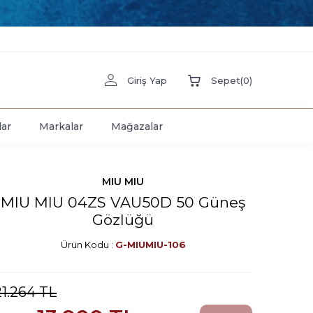
Giriş Yap
Sepet
(
0
)
lar
Markalar
Mağazalar
MIU MIU
MIU MIU 04ZS VAU50D 50 Güneş
Gözlüğü
Ürün Kodu :
G-MIUMIU-106
21.264
TL