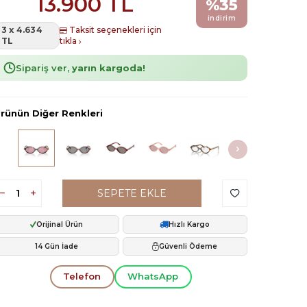
13.900
TL
%
35
indirim
3 x 4.634
Taksit seçenekleri için
TL
tıkla
Sipariş ver,
yarın kargoda!
rünün Diğer Renkleri
SEPETE EKLE
Orijinal Ürün
Hızlı Kargo
14 Gün İade
Güvenli Ödeme
Telefon
WhatsApp