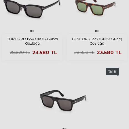
TOMFORD 1350 01A 53 Güneş
TOMFORD 1337 53N 53 Güneş
Gözlüğü
Gözlüğü
23.580
TL
23.580
TL
28.820
TL
28.820
TL
%
18