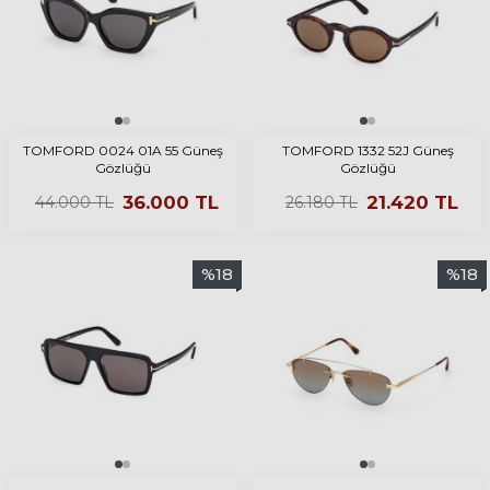
TOMFORD 0024 01A 55 Güneş
TOMFORD 1332 52J Güneş
Gözlüğü
Gözlüğü
36.000
TL
21.420
TL
44.000
TL
26.180
TL
%
18
%
18