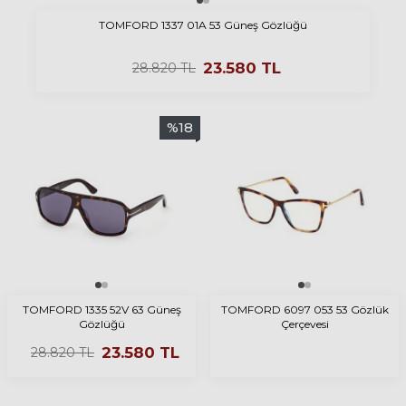
TOMFORD 1337 01A 53 Güneş Gözlüğü
23.580
TL
28.820
TL
%
18
TOMFORD 1335 52V 63 Güneş
TOMFORD 6097 053 53 Gözlük
Gözlüğü
Çerçevesi
23.580
TL
28.820
TL