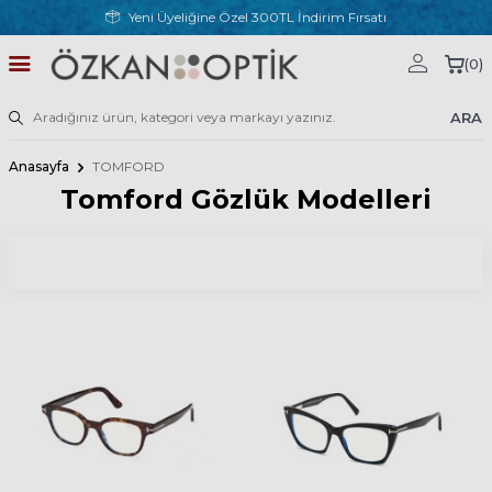
Yeni Üyeliğine Özel 300TL İndirim Fırsatı
(
0
)
ARA
Anasayfa
TOMFORD
Tomford Gözlük Modelleri