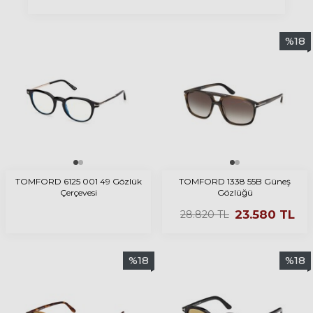
%
18
TOMFORD 6125 001 49 Gözlük
TOMFORD 1338 55B Güneş
Çerçevesi
Gözlüğü
23.580
TL
28.820
TL
%
18
%
18