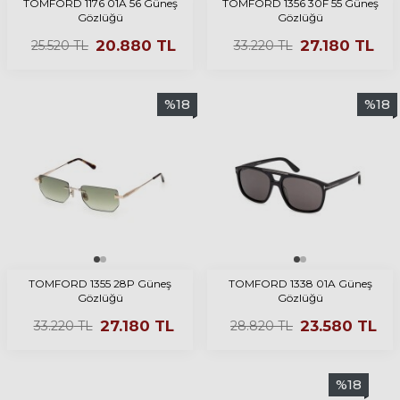
TOMFORD 1176 01A 56 Güneş
TOMFORD 1356 30F 55 Güneş
Gözlüğü
Gözlüğü
20.880
TL
27.180
TL
25.520
TL
33.220
TL
%
18
%
18
TOMFORD 1355 28P Güneş
TOMFORD 1338 01A Güneş
Gözlüğü
Gözlüğü
27.180
TL
23.580
TL
33.220
TL
28.820
TL
%
18