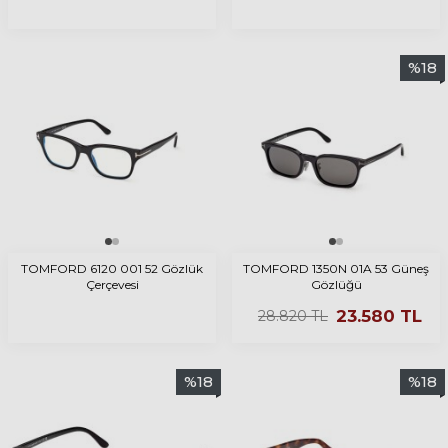
%
18
TOMFORD 6120 001 52 Gözlük
TOMFORD 1350N 01A 53 Güneş
Çerçevesi
Gözlüğü
23.580
TL
28.820
TL
%
18
%
18