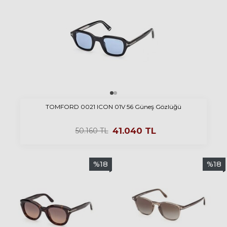
TOMFORD 0021 ICON 01V 56 Güneş Gözlüğü
41.040
TL
50.160
TL
%
18
%
18