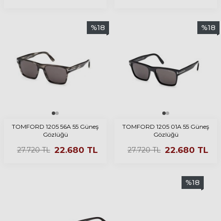
%
18
%
18
TOMFORD 1205 56A 55 Güneş
TOMFORD 1205 01A 55 Güneş
Gözlüğü
Gözlüğü
22.680
TL
22.680
TL
27.720
TL
27.720
TL
%
18