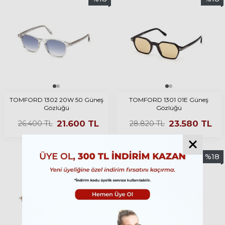
TOMFORD 1302 20W 50 Güneş
TOMFORD 1301 01E Güneş
Gözlüğü
Gözlüğü
21.600
TL
23.580
TL
26.400
TL
28.820
TL
%
18
%
18