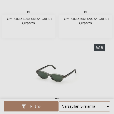
TOMFORD 6067 055 54 Gözlük
TOMFORD 5665 090 54 Gözlük
Çerçevesi
Çerçevesi
%
18
TOMFORD 1310 93N 52 Güneş Gözlüğü
Filtre