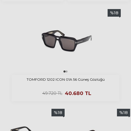
%
18
TOMFORD 1202 ICON 01A 56 Güneş Gözlüğü
40.680
TL
49.720
TL
%
18
%
18