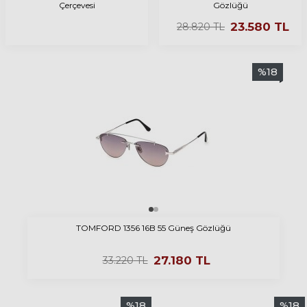
Çerçevesi
Gözlüğü
23.580
TL
28.820
TL
%
18
TOMFORD 1356 16B 55 Güneş Gözlüğü
27.180
TL
33.220
TL
%
18
%
18