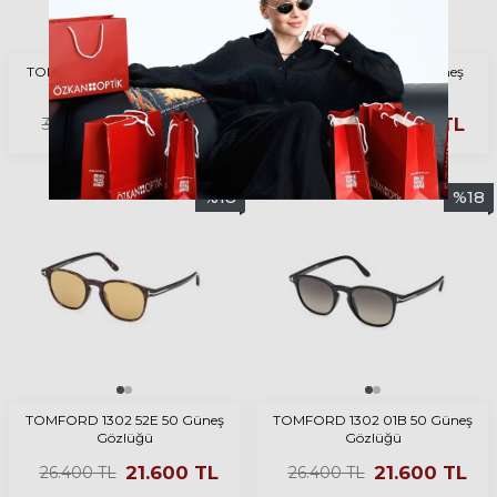
TOMFORD 1356 28A 55 Güneş
TOMFORD 1332 20N Güneş
Gözlüğü
Gözlüğü
27.180
TL
21.420
TL
33.220
TL
26.180
TL
%
18
%
18
TOMFORD 1302 52E 50 Güneş
TOMFORD 1302 01B 50 Güneş
Gözlüğü
Gözlüğü
21.600
TL
21.600
TL
26.400
TL
26.400
TL