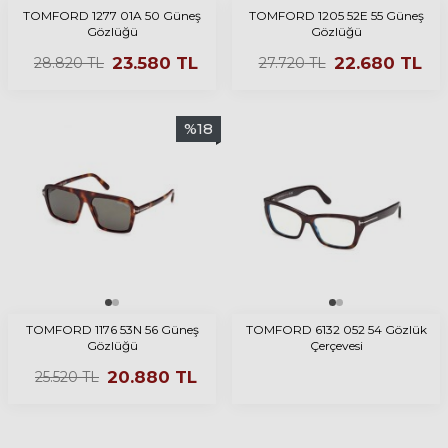
TOMFORD 1277 01A 50 Güneş
TOMFORD 1205 52E 55 Güneş
Gözlüğü
Gözlüğü
23.580
TL
22.680
TL
28.820
TL
27.720
TL
%
18
TOMFORD 1176 53N 56 Güneş
TOMFORD 6132 052 54 Gözlük
Gözlüğü
Çerçevesi
20.880
TL
25.520
TL