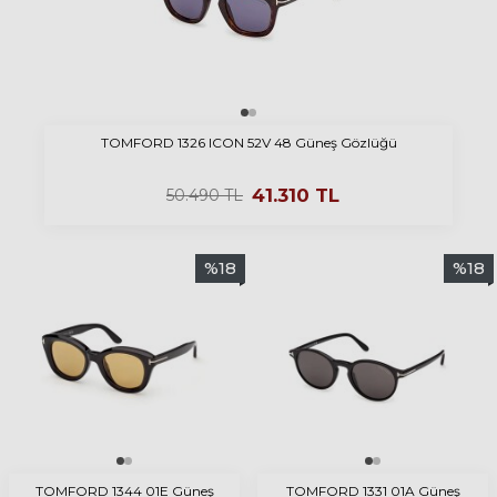
TOMFORD 1326 ICON 52V 48 Güneş Gözlüğü
41.310
TL
50.490
TL
%
18
%
18
TOMFORD 1344 01E Güneş
TOMFORD 1331 01A Güneş