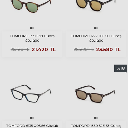
TOMFORD 1331 53N Güneş
TOMFORD 1277 01E 50 Güneş
Gözlüğü
Gözlüğü
21.420
TL
23.580
TL
26.180
TL
28.820
TL
%
18
TOMFORD 6135 005 56 Gözlük
TOMFORD 1350 52E 53 Güneş