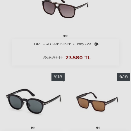
TOMFORD 1338 52K 58 Güneş Gözlüğü
23.580
TL
28.820
TL
%
18
%
18