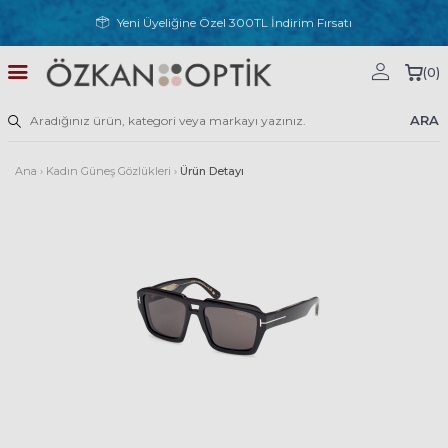
Yeni Üyeliğine Özel 300TL İndirim Fırsatı
(
0
)
ARA
Ana
›
Kadın Güneş Gözlükleri
›
Ürün Detayı