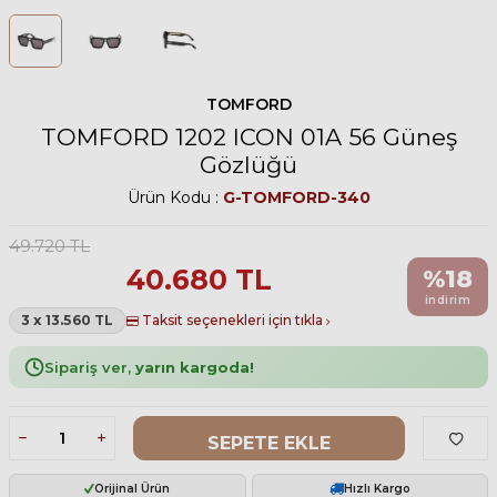
TOMFORD
TOMFORD 1202 ICON 01A 56 Güneş
Gözlüğü
Ürün Kodu :
G-TOMFORD-340
49.720
TL
40.680
TL
%
18
indirim
3 x 13.560 TL
Taksit seçenekleri için tıkla
Sipariş ver,
yarın kargoda!
SEPETE EKLE
Orijinal Ürün
Hızlı Kargo