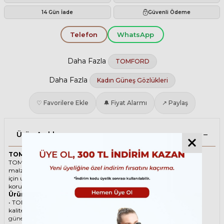
14 Gün İade
Güvenli Ödeme
Telefon
WhatsApp
Daha Fazla
TOMFORD
Daha Fazla
Kadın Güneş Gözlükleri
♡ Favorilere Ekle
🔔 Fiyat Alarmı
↗ Paylaş
Ürün Açıklaması
TOMFORD 1202 ICON 01A 56 Siyah Kadın Güneş Gözlüğü
TOMFORD ikonik Köşeli Asetat güneş gözlüğü, tarzı ve kaliteli
malzemesi ile göz alıcı bir aksesuar. Hem erkekler hem de kadınlar
için uygun olan bu güneş gözlüğü, güneşin zararlı ışınlarından
korunmanızı sağlarken, stilinizi de yansıtır.
Ürün Faydaları
• TOMFORD 1202 ICON 01A 56 Siyah Kadın güneş gözlüğü, yüksek
kaliteli Asetat çerçeveye ve Organik lense sahiptir. Bu malzemeler,
güneş gözlüğünüzün uzun ömürlü, dayanıklı ve konforlu olmasını