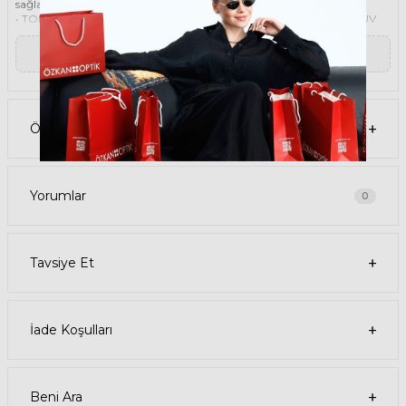
sağlar.
• TOMFORD 1202 ICON 01A 56 Kadın Siyah güneş gözlüğü, %100 UV
koruması sunar. Bu sayede, gözlerinizi güneşin zararlı ışınlarından
korur ve göz sağlığınızı korur. Yeşil cam rengi, ışığı dengeli bir şekilde
▼ Devamını Oku
filtreler ve her ortamda rahat bir görüş sağlar.
Paket İçeriği
• TOMFORD 1202 ICON 01A 56 Siyah Kadın Güneş Gözlüğü
• Kılıf
• Gözlük temizleme spreyi
Ödeme Seçenekleri
• Gözlük temizleme bezi
Ürün Kullanımı
• TOMFORD 1202 ICON 01A 56 Siyah Kadın güneş gözlüğünüzü,
güneşli havalarda veya ışığın fazla olduğu ortamlarda
kullanabilirsiniz. Güneş gözlüğünüzü, yüz şeklinize uygun bir
Yorumlar
0
şekilde takın ve burun pedlerini ayarlayın. Güneş gözlüğünüzü
çıkardığınızda, kılıfına koyun ve temiz bir bezle silin.
• TOMFORD Köşeli Asetat güneş gözlüğünüzü, farklı kıyafetlerle
kombinleyebilirsiniz. Güneş gözlüğünüz hem spor hem de klasik
Tavsiye Et
tarzlarla uyum sağlar. Güneş gözlüğünüzü, tişört, kot, ceket, elbise,
takım elbise gibi giysilerle birlikte kullanabilirsiniz.
Satın Alma Bilgileri
• TOMFORD 1202 ICON 01A 56 Siyah Kadın Güneş Gözlüğünün stok
durumu sınırlıdır, elinizi çabuk tutun. Ürünü sepetinize ekleyerek
İade Koşulları
veya hemen al butonuna tıklayarak sipariş verebilirsiniz.
• Ödeme seçenekleri arasında kredi kartı, banka kartı, havale, EFT ve
taksit seçenekleri bulunmaktadır. Güvenli ödeme sistemi sayesinde,
ödemenizi kolay ve güvenli bir şekilde yapabilirsiniz.
• Ürününüz, siparişinizi verdikten sonra 1-3 iş günü içinde kargoya
Beni Ara