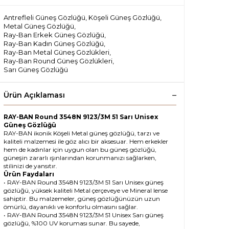
Antrefleli Güneş Gözlüğü
,
Köşeli Güneş Gözlüğü
,
Metal Güneş Gözlüğü
,
Ray-Ban Erkek Güneş Gözlüğü
,
Ray-Ban Kadın Güneş Gözlüğü
,
Ray-Ban Metal Güneş Gözlükleri
,
Ray-Ban Round Güneş Gözlükleri
,
Sarı Güneş Gözlüğü
Ürün Açıklaması
RAY-BAN Round 3548N 9123/3M 51 Sarı Unisex
Güneş Gözlüğü
RAY-BAN ikonik Köşeli Metal güneş gözlüğü, tarzı ve
kaliteli malzemesi ile göz alıcı bir aksesuar. Hem erkekler
hem de kadınlar için uygun olan bu güneş gözlüğü,
güneşin zararlı ışınlarından korunmanızı sağlarken,
stilinizi de yansıtır.
Ürün Faydaları
• RAY-BAN Round 3548N 9123/3M 51 Sarı Unisex güneş
gözlüğü, yüksek kaliteli Metal çerçeveye ve Mineral lense
sahiptir. Bu malzemeler, güneş gözlüğünüzün uzun
ömürlü, dayanıklı ve konforlu olmasını sağlar.
• RAY-BAN Round 3548N 9123/3M 51 Unisex Sarı güneş
gözlüğü, %100 UV koruması sunar. Bu sayede,