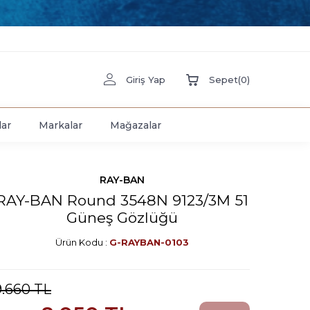
Giriş Yap
Sepet
(
0
)
lar
Markalar
Mağazalar
RAY-BAN
RAY-BAN Round 3548N 9123/3M 51
Güneş Gözlüğü
Ürün Kodu :
G-RAYBAN-0103
9.660
TL