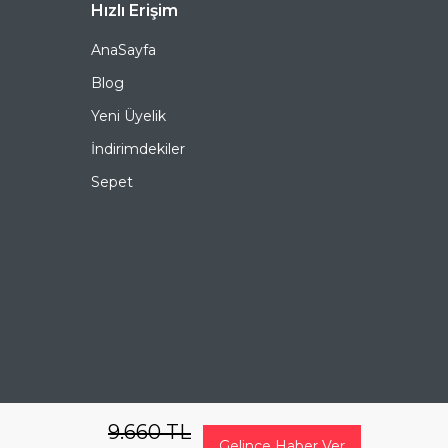
Ürün Açıklaması
Hızlı Erişim
AnaSayfa
Çerçeve Şekli
Köşeli
Blog
Çerçeve Rengi
Sarı
Yeni Üyelik
Çerçeve Materyali
Metal
İndirimdekiler
Sepet
Cam Rengi
Mavi
Degrade
Hayır
Polarize
Hayır
Ayna
Hayır
Fotokromik
Hayır
9.660
TL
Gelince Haber Ver