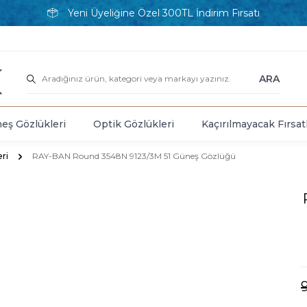
Yeni Üyeliğine Özel 300TL İndirim Fırsatı
ARA
eş Gözlükleri
Optik Gözlükleri
Kaçırılmayacak Fırsat
ri
RAY-BAN Round 3548N 9123/3M 51 Güneş Gözlüğü