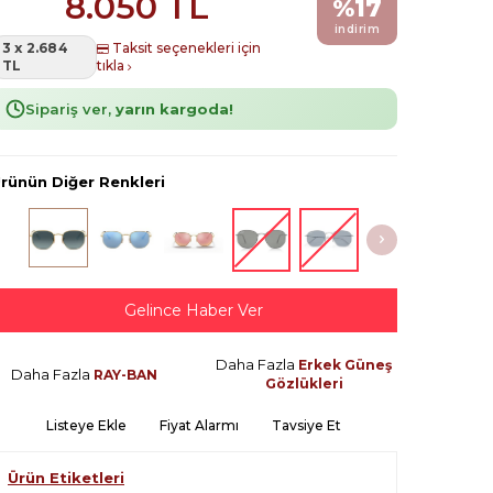
8.050
TL
%
17
indirim
3 x 2.684
Taksit seçenekleri için
TL
tıkla
Sipariş ver,
yarın kargoda!
rünün Diğer Renkleri
Gelince Haber Ver
Daha Fazla
Erkek Güneş
Daha Fazla
RAY-BAN
Gözlükleri
Listeye Ekle
Fiyat Alarmı
Tavsiye Et
Ürün Etiketleri