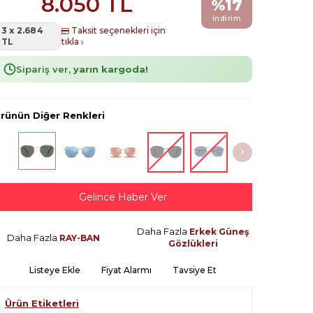
8.050
TL
%
17
indirim
3 x 2.684
Taksit seçenekleri için
TL
tıkla
Sipariş ver,
yarın kargoda!
rünün Diğer Renkleri
Gelince Haber Ver
Daha Fazla
Erkek Güneş
Daha Fazla
RAY-BAN
Gözlükleri
Listeye Ekle
Fiyat Alarmı
Tavsiye Et
Ürün Etiketleri