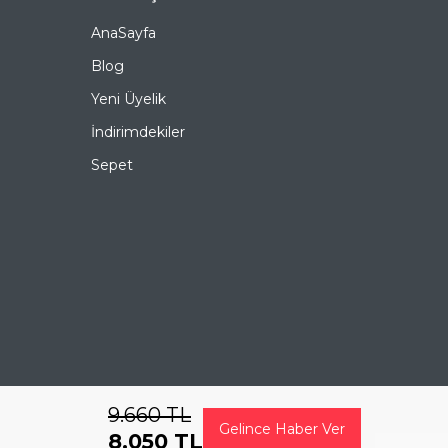
AnaSayfa
Çerçeve Şekli
Köşeli
Blog
Çerçeve Rengi
Sarı
Yeni Üyelik
Çerçeve Materyali
Metal
İndirimdekiler
Sepet
Cam Rengi
Yeşil
Degrade
Hayır
Polarize
Hayır
Ayna
Hayır
Fotokromik
Hayır
9.660
TL
Gelince Haber Ver
8.050
TL