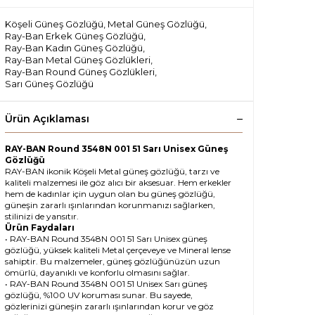
Köşeli Güneş Gözlüğü
,
Metal Güneş Gözlüğü
,
Ray-Ban Erkek Güneş Gözlüğü
,
Ray-Ban Kadın Güneş Gözlüğü
,
Ray-Ban Metal Güneş Gözlükleri
,
Ray-Ban Round Güneş Gözlükleri
,
Sarı Güneş Gözlüğü
Ürün Açıklaması
RAY-BAN Round 3548N 001 51 Sarı Unisex Güneş
Gözlüğü
RAY-BAN ikonik Köşeli Metal güneş gözlüğü, tarzı ve
kaliteli malzemesi ile göz alıcı bir aksesuar. Hem erkekler
hem de kadınlar için uygun olan bu güneş gözlüğü,
güneşin zararlı ışınlarından korunmanızı sağlarken,
stilinizi de yansıtır.
Ürün Faydaları
• RAY-BAN Round 3548N 001 51 Sarı Unisex güneş
gözlüğü, yüksek kaliteli Metal çerçeveye ve Mineral lense
sahiptir. Bu malzemeler, güneş gözlüğünüzün uzun
ömürlü, dayanıklı ve konforlu olmasını sağlar.
• RAY-BAN Round 3548N 001 51 Unisex Sarı güneş
gözlüğü, %100 UV koruması sunar. Bu sayede,
gözlerinizi güneşin zararlı ışınlarından korur ve göz