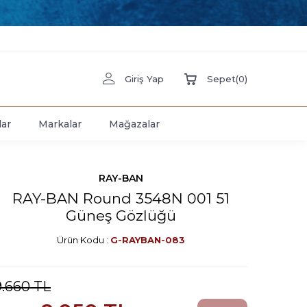
Giriş Yap
Sepet
(
0
)
lar
Markalar
Mağazalar
RAY-BAN
RAY-BAN Round 3548N 001 51
Güneş Gözlüğü
Ürün Kodu :
G-RAYBAN-083
9.660
TL