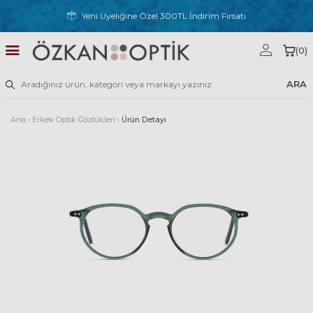
Yeni Üyeliğine Özel 300TL İndirim Fırsatı
(
0
)
ARA
Ana
›
Erkek Optik Gözlükleri
›
Ürün Detayı