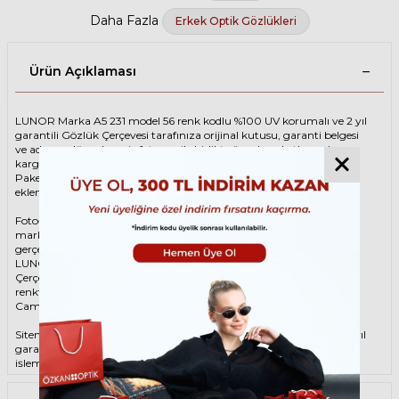
Daha Fazla
Erkek Optik Gözlükleri
Ürün Açıklaması
LUNOR Marka A5 231 model 56 renk kodlu %100 UV korumalı ve 2 yıl
garantili Gözlük Çerçevesi tarafınıza orijinal kutusu, garanti belgesi
ve adınıza düzenlenmiş faturası ile birlikte özenle paketlenerek
kargoya teslim edilir.
Paketinize ek olarak silme bezi ve temizleme spreyi ücretsiz olarak
eklenmektedir.
Fotoğraftaki Gözlük Çerçevesi kutusu gösterim amaçlı olup
markanın orijinal alternatiflerinden gönderim
gerçekleştirilebilmektedir.
LUNOR Unisex Yeşil Gözlük ÇerçevesiLUNOR A5 231 56 49 Gözlük
Çerçevesi çerçeve şekli Oval, hammaddesi Asetat, çerçeve rengi Yeşil
renktir.
Camlar %100 korumalı renkli camların materyali ‘dir.
Sitemizden alacağınız LUNOR Gözlük Çerçevesi %100 orijinal ve 2 yıl
garantilidir. Garanti kapsamındaki tüm parça değişim ve tamir
işlemlerini
ÖZKAN OPTİK
mağazalarından ücretsiz olarak destek
alabilirsiniz.