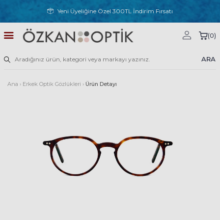
Yeni Üyeliğine Özel 300TL İndirim Fırsatı
(
0
)
ARA
Ana
›
Erkek Optik Gözlükleri
›
Ürün Detayı