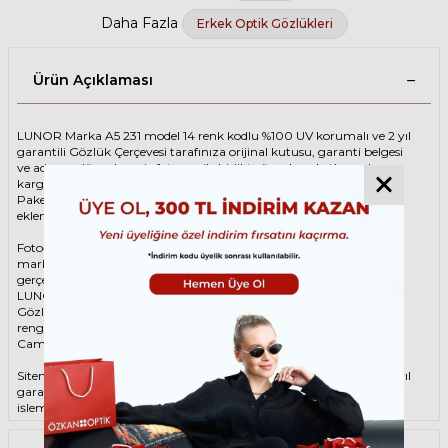
Daha Fazla
Erkek Optik Gözlükleri
Ürün Açıklaması
LUNOR Marka A5 231 model 14 renk kodlu %100 UV korumalı ve 2 yıl
garantili Gözlük Çerçevesi tarafınıza orijinal kutusu, garanti belgesi
ve adınıza düzenlenmiş faturası ile birlikte özenle paketlenerek
kargoya teslim edilir.
Paketinize ek olarak silme bezi ve temizleme spreyi ücretsiz olarak
eklenmektedir.
Fotoğraftaki Gözlük Çerçevesi kutusu gösterim amaçlı olup
markanın orijinal alternatiflerinden gönderim
gerçekleştirilebilmektedir.
LUNOR Unisex Kahverengi Gözlük ÇerçevesiLUNOR A5 231 14 49
Gözlük Çerçevesi çerçeve şekli Oval, hammaddesi Asetat, çerçeve
rengi Kahverengi renktir.
Camlar %100 korumalı renkli camların materyali ‘dir.
Sitemizden alacağınız LUNOR Gözlük Çerçevesi %100 orijinal ve 2 yıl
garantilidir. Garanti kapsamındaki tüm parça değişim ve tamir
işlemlerini
ÖZKAN OPTİK
mağazalarından ücretsiz olarak destek
alabilirsiniz.