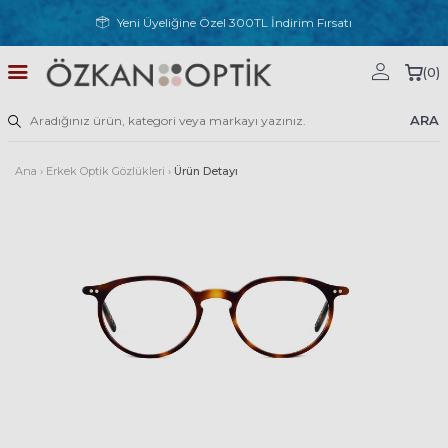
Yeni Üyeliğine Özel 300TL İndirim Fırsatı
(
0
)
ARA
Ana
›
Erkek Optik Gözlükleri
›
Ürün Detayı