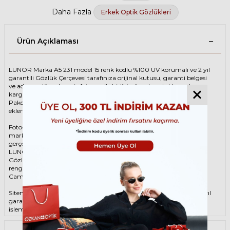
Daha Fazla
Erkek Optik Gözlükleri
Ürün Açıklaması
LUNOR Marka A5 231 model 15 renk kodlu %100 UV korumalı ve 2 yıl
garantili Gözlük Çerçevesi tarafınıza orijinal kutusu, garanti belgesi
ve adınıza düzenlenmiş faturası ile birlikte özenle paketlenerek
kargoya teslim edilir.
Paketinize ek olarak silme bezi ve temizleme spreyi ücretsiz olarak
eklenmektedir.
Fotoğraftaki Gözlük Çerçevesi kutusu gösterim amaçlı olup
markanın orijinal alternatiflerinden gönderim
gerçekleştirilebilmektedir.
LUNOR Unisex Kahverengi Gözlük ÇerçevesiLUNOR A5 231 15 49
Gözlük Çerçevesi çerçeve şekli Oval, hammaddesi Asetat, çerçeve
rengi Kahverengi renktir.
Camlar %100 korumalı renkli camların materyali ‘dir.
Sitemizden alacağınız LUNOR Gözlük Çerçevesi %100 orijinal ve 2 yıl
garantilidir. Garanti kapsamındaki tüm parça değişim ve tamir
işlemlerini
ÖZKAN OPTİK
mağazalarından ücretsiz olarak destek
alabilirsiniz.