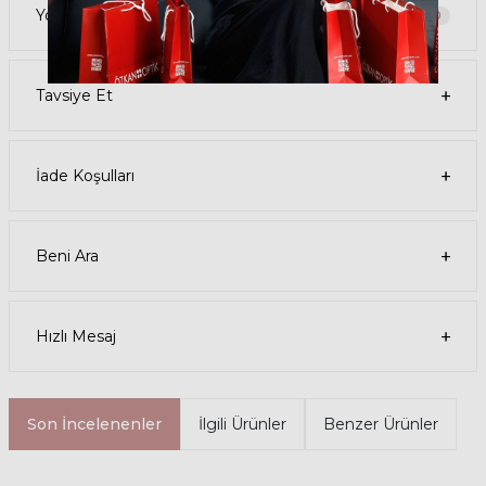
Garanti kapsamı dışındaki tüm parça değişim ve tamir işlemleri için
Yorumlar
0
parça ücreti karşılığında ömür boyu Özkan Optik mağazalarından
destek alabilirsiniz ya da
destek@ozkanoptik.com
Tavsiye Et
mail adresinden her zaman talep oluşturabilirsiniz.
Ürün Açıklaması
İade Koşulları
Çerçeve Şekli
Oval
Çerçeve Rengi
Kahverengi
Beni Ara
Çerçeve Materyali
Asetat
Hızlı Mesaj
Son İncelenenler
İlgili Ürünler
Benzer Ürünler