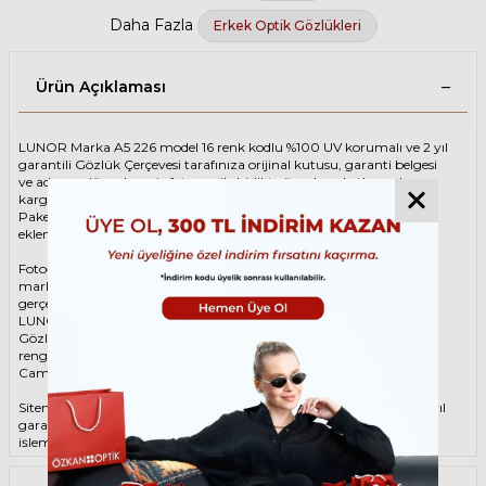
Daha Fazla
Erkek Optik Gözlükleri
Ürün Açıklaması
LUNOR Marka A5 226 model 16 renk kodlu %100 UV korumalı ve 2 yıl
garantili Gözlük Çerçevesi tarafınıza orijinal kutusu, garanti belgesi
ve adınıza düzenlenmiş faturası ile birlikte özenle paketlenerek
kargoya teslim edilir.
Paketinize ek olarak silme bezi ve temizleme spreyi ücretsiz olarak
eklenmektedir.
Fotoğraftaki Gözlük Çerçevesi kutusu gösterim amaçlı olup
markanın orijinal alternatiflerinden gönderim
gerçekleştirilebilmektedir.
LUNOR Unisex Kahverengi Gözlük ÇerçevesiLUNOR A5 226 16 48
Gözlük Çerçevesi çerçeve şekli Oval, hammaddesi Asetat, çerçeve
rengi Kahverengi renktir.
Camlar %100 korumalı renkli camların materyali ‘dir.
Sitemizden alacağınız LUNOR Gözlük Çerçevesi %100 orijinal ve 2 yıl
garantilidir. Garanti kapsamındaki tüm parça değişim ve tamir
işlemlerini
ÖZKAN OPTİK
mağazalarından ücretsiz olarak destek
alabilirsiniz.