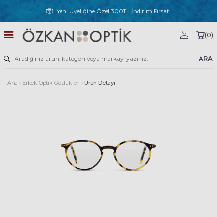
Yeni Üyeliğine Özel 300TL İndirim Fırsatı
(
0
)
ARA
Ana
›
Erkek Optik Gözlükleri
›
Ürün Detayı