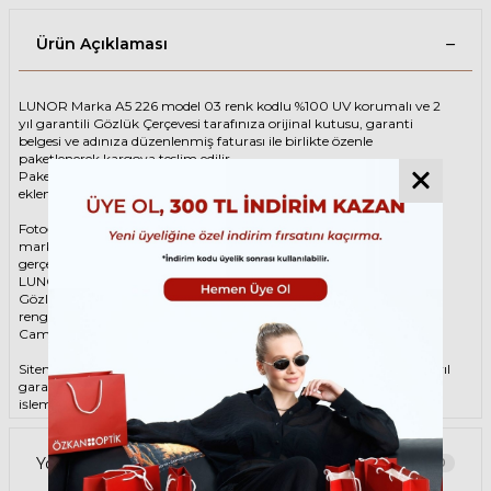
Ürün Açıklaması
LUNOR Marka A5 226 model 03 renk kodlu %100 UV korumalı ve 2
yıl garantili Gözlük Çerçevesi tarafınıza orijinal kutusu, garanti
belgesi ve adınıza düzenlenmiş faturası ile birlikte özenle
paketlenerek kargoya teslim edilir.
Paketinize ek olarak silme bezi ve temizleme spreyi ücretsiz olarak
eklenmektedir.
Fotoğraftaki Gözlük Çerçevesi kutusu gösterim amaçlı olup
markanın orijinal alternatiflerinden gönderim
gerçekleştirilebilmektedir.
LUNOR Unisex Kahverengi Gözlük ÇerçevesiLUNOR A5 226 03 48
Gözlük Çerçevesi çerçeve şekli Oval, hammaddesi Asetat, çerçeve
rengi Kahverengi renktir.
Camlar %100 korumalı renkli camların materyali ‘dir.
Sitemizden alacağınız LUNOR Gözlük Çerçevesi %100 orijinal ve 2 yıl
garantilidir. Garanti kapsamındaki tüm parça değişim ve tamir
işlemlerini
ÖZKAN OPTİK
mağazalarından ücretsiz olarak destek
alabilirsiniz.
Garanti kapsamı dışındaki tüm parça değişim ve tamir işlemleri için
Yorumlar
0
parça ücreti karşılığında ömür boyu Özkan Optik mağazalarından