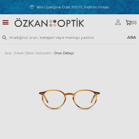
Yeni Üyeliğine Özel 300TL İndirim Fırsatı
(
0
)
ARA
Ana
›
Erkek Optik Gözlükleri
›
Ürün Detayı