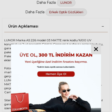
Daha Fazla
LUNOR
Daha Fazla
Erkek Optik Gözlükleri
Ürün Açıklaması
LUNOR Marka A5 226 model 03 MATTE renk kodlu %100 UV
korumalı ve 2 yıl garantili Gözlük Çerçevesi tarafınıza orijinal kutusu,
garanti belgesi ve adınıza düzenlenmiş faturası ile birlikte özenle
paketlenerek kargoya teslim edilir.
Paketinize ek olarak silme bezi ve temizleme spreyi ücretsiz olarak
eklenmektedir.
Fotoğraftaki Gözlük Çerçevesi kutusu gösterim amaçlı olup
markanın orijinal alternatiflerinden gönderim
gerçekleştirilebilmektedir.
LUNOR Unisex Kahverengi Gözlük ÇerçevesiLUNOR A5 226 03
MATTE 48 Gözlük Çerçevesi çerçeve şekli Oval, hammaddesi Asetat,
çerçeve rengi Kahverengi renktir.
Camlar %100 korumalı renkli camların materyali ‘dir.
Sitemizden alacağınız LUNOR Gözlük Çerçevesi %100 orijinal ve 2 yıl
garantilidir. Garanti kapsamındaki tüm parça değişim ve tamir
işlemlerini
ÖZKAN OPTİK
mağazalarından ücretsiz olarak destek