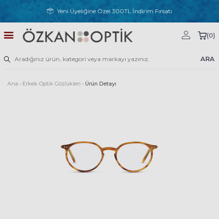
Yeni Üyeliğine Özel 300TL İndirim Fırsatı
(
0
)
ARA
Ana
›
Erkek Optik Gözlükleri
›
Ürün Detayı