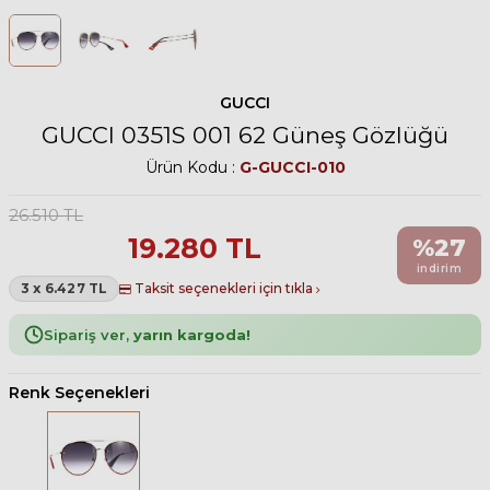
GUCCI
GUCCI 0351S 001 62 Güneş Gözlüğü
Ürün Kodu :
G-GUCCI-010
26.510
TL
19.280
TL
%
27
indirim
3 x 6.427 TL
Taksit seçenekleri için tıkla
Sipariş ver,
yarın kargoda!
Renk Seçenekleri