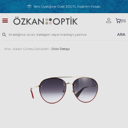
Yeni Üyeliğine Özel 300TL İndirim Fırsatı
(
0
)
ARA
Ana
›
Kadın Güneş Gözlükleri
›
Ürün Detayı