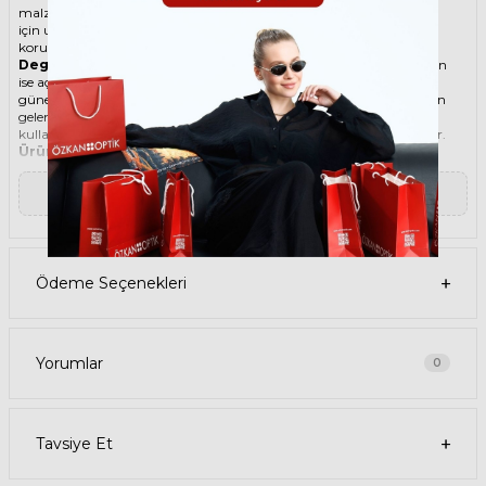
malzemesi ile göz alıcı bir aksesuar. Hem erkekler hem de kadınlar
için uygun olan bu güneş gözlüğü, güneşin zararlı ışınlarından
korunmanızı sağlarken, stilinizi de yansıtır.
Degradeli güneş gözlüğü
, camın üst kısmının koyu, alt kısmının
ise açık renkli olduğu bir güneş gözlüğü türüdür. Bu sayede, hem
güneş ışınlarının yüzünüze çarpmasını engeller hem de alt kısımdan
gelen ışığı daha net görmenizi sağlar. Degradeli güneş gözlüğü
kullanmak, hem görüş kalitenizi artırır hem de göz sağlığınızı korur.
Ürün Faydaları
• GUCCI 0351S 001 62 Kırmızı Kadın güneş gözlüğü, yüksek kaliteli
Metal çerçeveye ve Polikarbon lense sahiptir. Bu malzemeler, güneş
▼ Devamını Oku
gözlüğünüzün uzun ömürlü, dayanıklı ve konforlu olmasını sağlar.
• GUCCI 0351S 001 62 Kadın Kırmızı güneş gözlüğü, %100 UV
koruması sunar. Bu sayede, gözlerinizi güneşin zararlı ışınlarından
korur ve göz sağlığınızı korur. Yeşil cam rengi, ışığı dengeli bir şekilde
filtreler ve her ortamda rahat bir görüş sağlar.
Ödeme Seçenekleri
Paket İçeriği
• GUCCI 0351S 001 62 Kırmızı Kadın Güneş Gözlüğü
• Kılıf
• Gözlük temizleme spreyi
• Gözlük temizleme bezi
Yorumlar
0
Ürün Kullanımı
• GUCCI 0351S 001 62 Kırmızı Kadın güneş gözlüğünüzü, güneşli
havalarda veya ışığın fazla olduğu ortamlarda kullanabilirsiniz.
Güneş gözlüğünüzü, yüz şeklinize uygun bir şekilde takın ve burun
Tavsiye Et
pedlerini ayarlayın. Güneş gözlüğünüzü çıkardığınızda, kılıfına
koyun ve temiz bir bezle silin.
• GUCCI Damla Metal güneş gözlüğünüzü, farklı kıyafetlerle