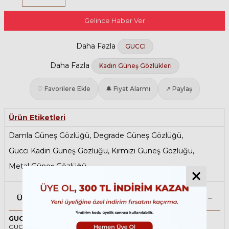
Gelince Haber Ver
Daha Fazla
GUCCI
Daha Fazla
Kadın Güneş Gözlükleri
♡ Favorilere Ekle
🔔 Fiyat Alarmı
↗ Paylaş
Ürün Etiketleri
Damla Güneş Gözlüğü
,
Degrade Güneş Gözlüğü
,
Gucci Kadın Güneş Gözlüğü
,
Kırmızı Güneş Gözlüğü
,
Metal Güneş Gözlüğü
Ürün Açıklaması
GUCCI 0351S 001 62 Kırmızı Kadın Güneş Gözlüğü
GUCCI ikonik Damla Metal güneş gözlüğü, tarzı ve kaliteli