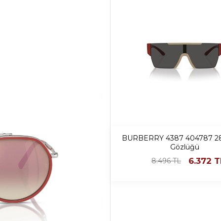
BURBERRY 4387 404787 2
Gözlüğü
6.372
T
8.496
TL