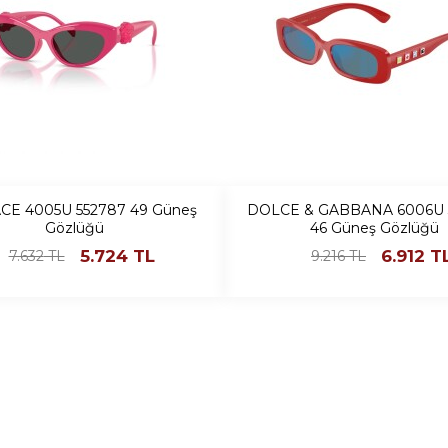
CE 4005U 552787 49 Güneş
DOLCE & GABBANA 6006U 
Gözlüğü
46 Güneş Gözlüğü
5.724
TL
6.912
T
7.632
TL
9.216
TL