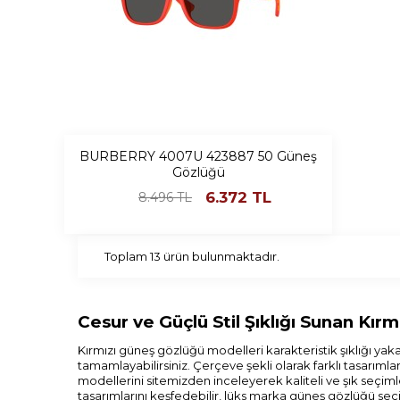
BURBERRY 4007U 423887 50 Güneş
Gözlüğü
6.372
TL
8.496
TL
Toplam
13
ürün bulunmaktadır.
Cesur ve Güçlü Stil Şıklığı Sunan Kır
Kırmızı güneş gözlüğü modelleri karakteristik şıklığı ya
tamamlayabilirsiniz. Çerçeve şekli olarak farklı tasarımla
modellerini sitemizden inceleyerek kaliteli ve şık seçi
tasarımlarını keşfedebilir, lüks marka güneş gözlüğü seç