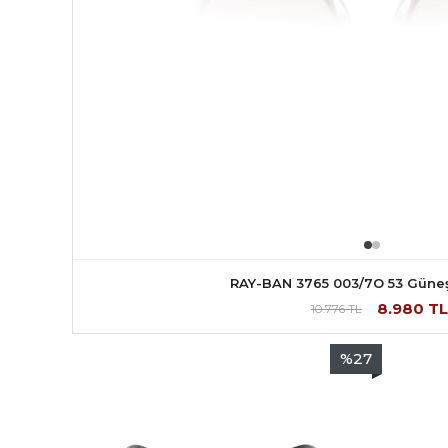
RAY-BAN 3765 003/7O 53 Güne
8.980
TL
10.776
TL
%
27