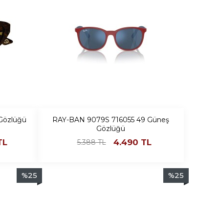
Gözlüğü
RAY-BAN 9079S 716055 49 Güneş
Gözlüğü
TL
4.490
TL
5.388
TL
%
25
%
25