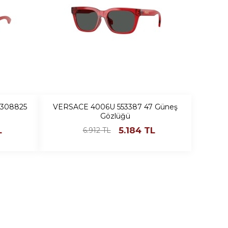
308825
VERSACE 4006U 553387 47 Güneş
Gözlüğü
L
5.184
TL
6.912
TL