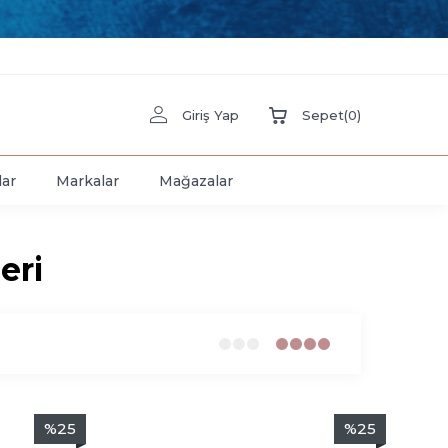
Giriş Yap
Sepet
(
0
)
lar
Markalar
Mağazalar
eri
%
25
%
25