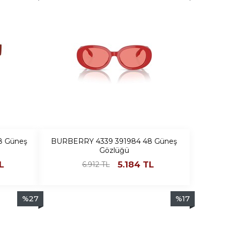
8 Güneş
BURBERRY 4339 391984 48 Güneş
Gözlüğü
L
5.184
TL
6.912
TL
%
27
%
17