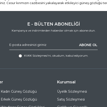
iz. Cesur kırımızın cazibesini yakalayarak etkileyici güneş gözlüğü terci
E - BÜLTEN ABONELİĞİ
Kampanya ve indirimlerden haberdar olmak için abone olun.
ABONE OL
KVKK Sözleşmesi'ni
, okudum, kabul ediyorum.
er
Kurumsal
 Kadın Güneş Gözlüğü
Üyelik Sözleşmesi
 Erkek Güneş Gözlüğü
Satış Sözleşmesi