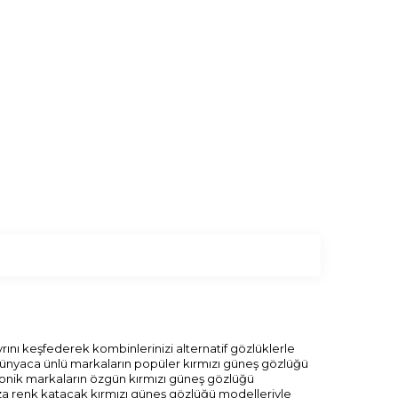
rını keşfederek kombinlerinizi alternatif gözlüklerle
z. Dünyaca ünlü markaların popüler kırmızı güneş gözlüğü
konik markaların özgün kırmızı güneş gözlüğü
nıza renk katacak kırmızı güneş gözlüğü modelleriyle