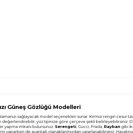
mızı Güneş Gözlüğü Modelleri
kalamanızı sağlayacak model seçenekleri sunar. Kırmızı rengin cesur tav
rı değerlendirebilir, yüz tipinize göre çerçeve şekli belirleyebilirsini
mler yapma imkanı bulursunuz.
Serengeti
, Gucci, Prada,
Rayban
gibi i
imi yaparken de avantajlı olanaklarımızdan yararlanabilirsiniz. Hayatı