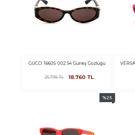
GUCCI 1660S 002 54 Güneş Gözlüğü
VERSA
18.760
TL
25.795
TL
%
25