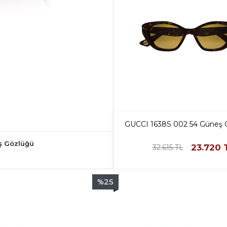
GUCCI 1638S 002 54 Güneş 
ş Gözlüğü
23.720
32.615
TL
%
25