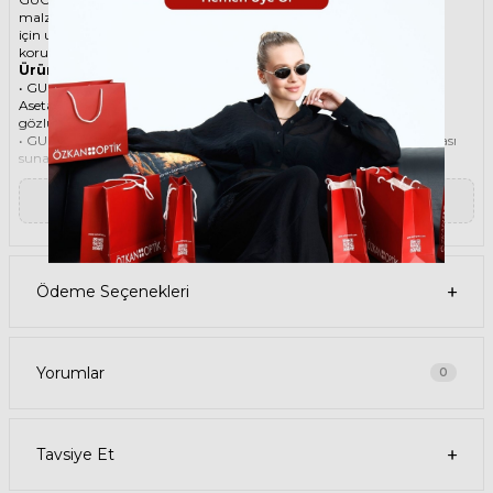
malzemesi ile göz alıcı bir aksesuar. Hem erkekler hem de kadınlar
için uygun olan bu güneş gözlüğü, güneşin zararlı ışınlarından
korunmanızı sağlarken, stilinizi de yansıtır.
Ürün Faydaları
• GUCCI 1134S 001 53 Siyah Kadın güneş gözlüğü, yüksek kaliteli
Asetat çerçeveye ve Organik lense sahiptir. Bu malzemeler, güneş
gözlüğünüzün uzun ömürlü, dayanıklı ve konforlu olmasını sağlar.
• GUCCI 1134S 001 53 Kadın Siyah güneş gözlüğü, %100 UV koruması
sunar. Bu sayede, gözlerinizi güneşin zararlı ışınlarından korur ve
göz sağlığınızı korur. Yeşil cam rengi, ışığı dengeli bir şekilde filtreler
ve her ortamda rahat bir görüş sağlar.
▼ Devamını Oku
Paket İçeriği
• GUCCI 1134S 001 53 Siyah Kadın Güneş Gözlüğü
• Kılıf
• Gözlük temizleme spreyi
• Gözlük temizleme bezi
Ödeme Seçenekleri
Ürün Kullanımı
• GUCCI 1134S 001 53 Siyah Kadın güneş gözlüğünüzü, güneşli
havalarda veya ışığın fazla olduğu ortamlarda kullanabilirsiniz.
Güneş gözlüğünüzü, yüz şeklinize uygun bir şekilde takın ve burun
pedlerini ayarlayın. Güneş gözlüğünüzü çıkardığınızda, kılıfına
Yorumlar
0
koyun ve temiz bir bezle silin.
• GUCCI Geometrik Asetat güneş gözlüğünüzü, farklı kıyafetlerle
kombinleyebilirsiniz. Güneş gözlüğünüz hem spor hem de klasik
tarzlarla uyum sağlar. Güneş gözlüğünüzü, tişört, kot, ceket, elbise,
Tavsiye Et
takım elbise gibi giysilerle birlikte kullanabilirsiniz.
Satın Alma Bilgileri
• GUCCI 1134S 001 53 Siyah Kadın Güneş Gözlüğünün stok durumu