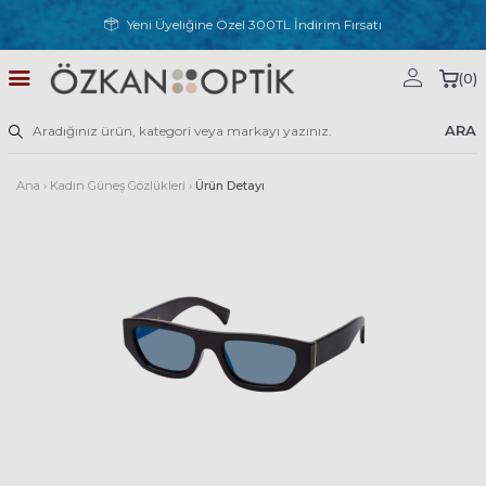
Yeni Üyeliğine Özel 300TL İndirim Fırsatı
(
0
)
ARA
Ana
›
Kadın Güneş Gözlükleri
›
Ürün Detayı