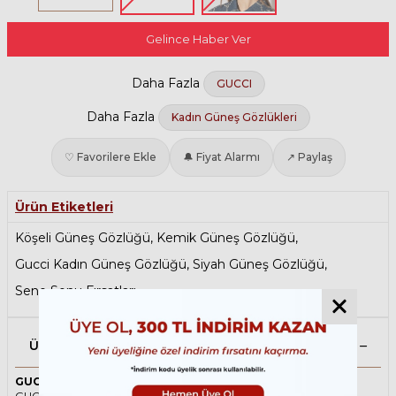
Gelince Haber Ver
Daha Fazla
GUCCI
Daha Fazla
Kadın Güneş Gözlükleri
♡ Favorilere Ekle
🔔 Fiyat Alarmı
↗ Paylaş
Ürün Etiketleri
Köşeli Güneş Gözlüğü
,
Kemik Güneş Gözlüğü
,
Gucci Kadın Güneş Gözlüğü
,
Siyah Güneş Gözlüğü
,
Sene Sonu Fırsatları
Ürün Açıklaması
GUCCI 1134S 001 53 Siyah Kadın Güneş Gözlüğü
GUCCI ikonik Geometrik Asetat güneş gözlüğü, tarzı ve kaliteli