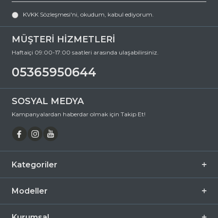
sağlığınızı koruyan hem de stilinizi tamamlayan mükemmel bir
KVKK Sözleşmesi'ni
, okudum, kabul ediyorum.
aksesuardır. Bu fırsatı kaçırmayın ve hemen sepetinize ekleyin.
Siparişiniz en kısa sürede kapınıza gelsin. Keyifli alışverişler dileriz.
MÜŞTERİ HİZMETLERİ
Ürün Açıklaması
Haftaiçi 09:00-17:00 saatleri arasında ulaşabilirsiniz.
Çerçeve Şekli
Geometrik
05365950644
Çerçeve Rengi
Siyah
Çerçeve Materyali
Asetat
SOSYAL MEDYA
Cam Rengi
Mavi
Kampanyalardan haberdar olmak için Takip Et!
Degrade
Hayır
Polarize
Hayır
Ayna
Hayır
Kategoriler
Fotokromik
Hayır
Modeller
Kurumsal