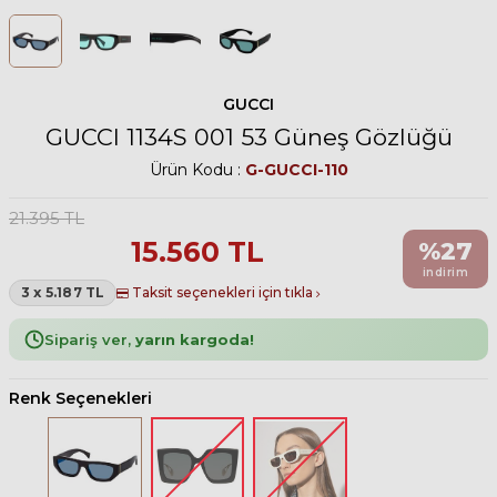
GUCCI
GUCCI 1134S 001 53 Güneş Gözlüğü
Ürün Kodu :
G-GUCCI-110
21.395
TL
15.560
TL
%
27
indirim
3 x 5.187 TL
Taksit seçenekleri için tıkla
Sipariş ver,
yarın kargoda!
Renk Seçenekleri