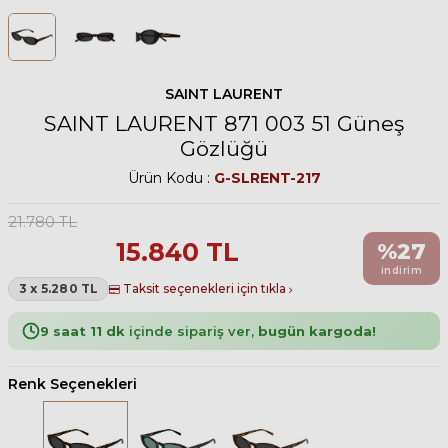
SAINT LAURENT
SAINT LAURENT 871 003 51 Güneş
Gözlüğü
Ürün Kodu :
G-SLRENT-217
21.780
TL
15.840
TL
%
27
indirim
3 x 5.280 TL
Taksit seçenekleri için tıkla
9 saat 11 dk
içinde sipariş ver,
bugün kargoda!
Renk Seçenekleri