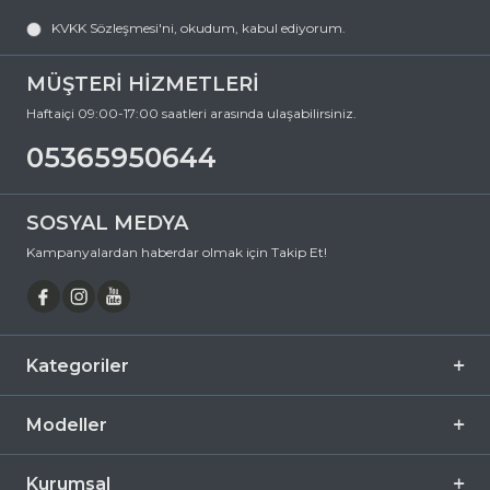
koruyan hem de stilinizi tamamlayan mükemmel bir aksesuardır.
KVKK Sözleşmesi'ni
, okudum, kabul ediyorum.
Bu fırsatı kaçırmayın ve hemen sepetinize ekleyin. Siparişiniz en kısa
sürede kapınıza gelsin. Keyifli alışverişler dileriz.
MÜŞTERİ HİZMETLERİ
Haftaiçi 09:00-17:00 saatleri arasında ulaşabilirsiniz.
05365950644
SOSYAL MEDYA
Kampanyalardan haberdar olmak için Takip Et!
Kategoriler
Modeller
Kurumsal