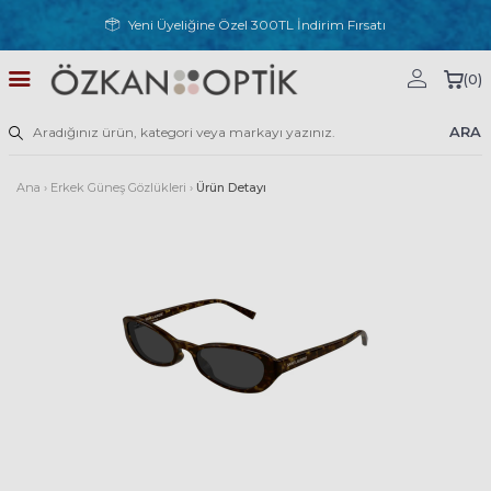
Yeni Üyeliğine Özel 300TL İndirim Fırsatı
(
0
)
ARA
Ana
›
Erkek Güneş Gözlükleri
›
Ürün Detayı