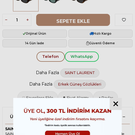
SEPETE EKLE
Orijinal Ürün
Hızlı Kargo
14 Gün İade
Güvenli Ödeme
Telefon
WhatsApp
Daha Fazla
SAINT LAURENT
Daha Fazla
Erkek Güneş Gözlükleri
♡ Favorilere Ekle
🔔 Fiyat Alarmı
↗ Paylaş
Ürün Açıklaması
SAINT LAURENT 871 003 51 Güneş Gözlüğü
SAINT LAURENT ikonik güneş gözlüğü, tarzı ve kaliteli malzemesi ile