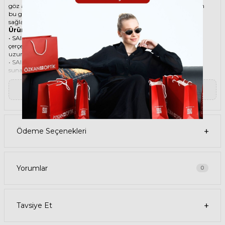
göz alıcı bir aksesuar. Hem erkekler hem de kadınlar için uygun olan
bu güneş gözlüğü, güneşin zararlı ışınlarından korunmanızı
sağlarken, stilinizi de yansıtır.
Ürün Faydaları
• SAINT LAURENT 871 003 51 güneş gözlüğü, yüksek kaliteli
çerçeveye ve lense sahiptir. Bu malzemeler, güneş gözlüğünüzün
uzun ömürlü, dayanıklı ve konforlu olmasını sağlar.
• SAINT LAURENT 871 003 51 güneş gözlüğü, %100 UV koruması
sunar. Bu sayede, gözlerinizi güneşin zararlı ışınlarından korur ve
göz sağlığınızı korur. Yeşil cam rengi, ışığı dengeli bir şekilde filtreler
ve her ortamda rahat bir görüş sağlar.
▼ Devamını Oku
Paket İçeriği
• SAINT LAURENT 871 003 51 Güneş Gözlüğü
• Kılıf
• Gözlük temizleme spreyi
• Gözlük temizleme bezi
Ödeme Seçenekleri
Ürün Kullanımı
• SAINT LAURENT 871 003 51 güneş gözlüğünüzü, güneşli havalarda
veya ışığın fazla olduğu ortamlarda kullanabilirsiniz. Güneş
gözlüğünüzü, yüz şeklinize uygun bir şekilde takın ve burun
pedlerini ayarlayın. Güneş gözlüğünüzü çıkardığınızda, kılıfına
Yorumlar
0
koyun ve temiz bir bezle silin.
• SAINT LAURENT güneş gözlüğünüzü, farklı kıyafetlerle
kombinleyebilirsiniz. Güneş gözlüğünüz hem spor hem de klasik
tarzlarla uyum sağlar. Güneş gözlüğünüzü, tişört, kot, ceket, elbise,
Tavsiye Et
takım elbise gibi giysilerle birlikte kullanabilirsiniz.
Satın Alma Bilgileri
• SAINT LAURENT 871 003 51 Güneş Gözlüğünün stok durumu