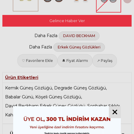
Gelince Haber Ver
Daha Fazla
DAVID BECKHAM
Daha Fazla
Erkek Güneş Gözlükleri
♡ Favorilere Ekle
🔔 Fiyat Alarmı
↗ Paylaş
Ürün Etiketleri
Kemik Güneş Gözlüğü
,
Degrade Güneş Gözlüğü
,
Babalar Günü
,
Köşeli Güneş Gözlüğü
,
David Beckham Erkek Güneş Gözlüğü
,
Sonbahar Şıklığı
,
Kahverengi Güneş Gözlüğü
Ürün Açıklaması