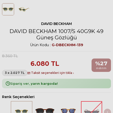
DAVID BECKHAM
DAVID BECKHAM 1007/S 40G9K 49
Güneş Gözlüğü
Ürün Kodu :
G-DBECKHM-139
8.360
TL
6.080
TL
%
27
indirim
3 x 2.027 TL
Taksit seçenekleri için tıkla
Sipariş ver,
yarın kargoda!
Renk Seçenekleri