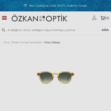
Yeni Üyeliğine Özel 300TL İndirim Fırsatı
(
0
)
ARA
Ana
›
Erkek Güneş Gözlükleri
›
Ürün Detayı