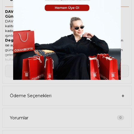
DAVID BECKHAM 1007/S 40G9K 49 Kahverengi Unisex
Güneş Gözlüğü
DAVID BECKHAM ikonik Köşeli Asetat güneş gözlüğü, tarzı ve
kaliteli malzemesi ile göz alıcı bir aksesuar. Hem erkekler hem de
kadınlar için uygun olan bu güneş gözlüğü, güneşin zararlı
ışınlarından korunmanızı sağlarken, stilinizi de yansıtır.
Degradeli güneş gözlüğü
, camın üst kısmının koyu, alt kısmının
ise açık renkli olduğu bir güneş gözlüğü türüdür. Bu sayede, hem
güneş ışınlarının yüzünüze çarpmasını engeller hem de alt kısımdan
gelen ışığı daha net görmenizi sağlar. Degradeli güneş gözlüğü
kullanmak, hem görüş kalitenizi artırır hem de göz sağlığınızı korur.
Ürün Faydaları
• DAVID BECKHAM 1007/S 40G9K 49 Kahverengi Unisex güneş
▼ Devamını Oku
gözlüğü, yüksek kaliteli Asetat çerçeveye ve Organik lense sahiptir.
Bu malzemeler, güneş gözlüğünüzün uzun ömürlü, dayanıklı ve
konforlu olmasını sağlar.
• DAVID BECKHAM 1007/S 40G9K 49 Unisex Kahverengi güneş
gözlüğü, %100 UV koruması sunar. Bu sayede, gözlerinizi güneşin
Ödeme Seçenekleri
zararlı ışınlarından korur ve göz sağlığınızı korur. Yeşil cam rengi,
ışığı dengeli bir şekilde filtreler ve her ortamda rahat bir görüş sağlar.
Paket İçeriği
• DAVID BECKHAM 1007/S 40G9K 49 Kahverengi Unisex Güneş
Gözlüğü
Yorumlar
0
• Kılıf
• Gözlük temizleme spreyi
• Gözlük temizleme bezi