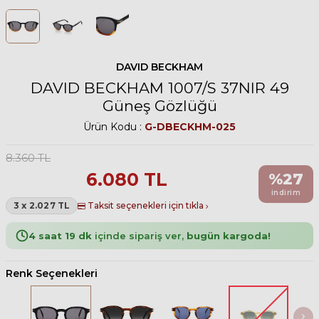
DAVID BECKHAM
DAVID BECKHAM 1007/S 37NIR 49
Güneş Gözlüğü
Ürün Kodu :
G-DBECKHM-025
8.360
TL
6.080
TL
%
27
indirim
3 x 2.027 TL
Taksit seçenekleri için tıkla
4 saat 19 dk
içinde sipariş ver,
bugün kargoda!
Renk Seçenekleri