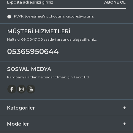
ABONE OL
destek@ozkanoptik.com
KVKK Sözleşmesi'ni
, okudum, kabul ediyorum.
e-posta adresimize yazabilirsiniz.
DAVID BECKHAM 1007/S 37NIR 49 Geometrik Asetat Güneş
Gözlüğü, hem göz sağlığınızı koruyan hem de stilinizi tamamlayan
MÜŞTERİ HİZMETLERİ
mükemmel bir aksesuardır. Bu fırsatı kaçırmayın ve hemen
sepetinize ekleyin. Siparişiniz en kısa sürede kapınıza gelsin. Keyifli
Haftaiçi 09:00-17:00 saatleri arasında ulaşabilirsiniz.
alışverişler dileriz.
05365950644
Ürün Açıklaması
Çerçeve Şekli
Geometrik
SOSYAL MEDYA
Çerçeve Rengi
Siyah
Kampanyalardan haberdar olmak için Takip Et!
Çerçeve Materyali
Asetat
Cam Rengi
Füme
Degrade
Hayır
Kategoriler
Polarize
Hayır
Ayna
Hayır
Modeller
Fotokromik
Hayır