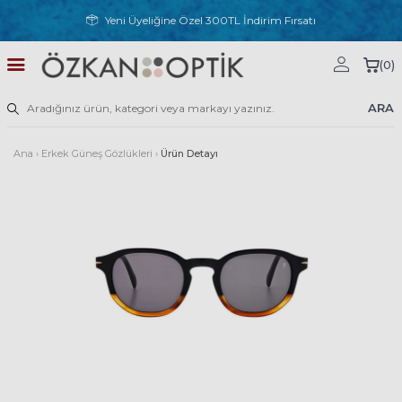
Yeni Üyeliğine Özel 300TL İndirim Fırsatı
(
0
)
ARA
Ana
›
Erkek Güneş Gözlükleri
›
Ürün Detayı