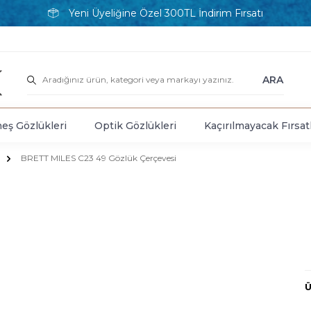
Yeni Üyeliğine Özel 300TL İndirim Fırsatı
ARA
eş Gözlükleri
Optik Gözlükleri
Kaçırılmayacak Fırsat
BRETT MILES C23 49 Gözlük Çerçevesi
Ü