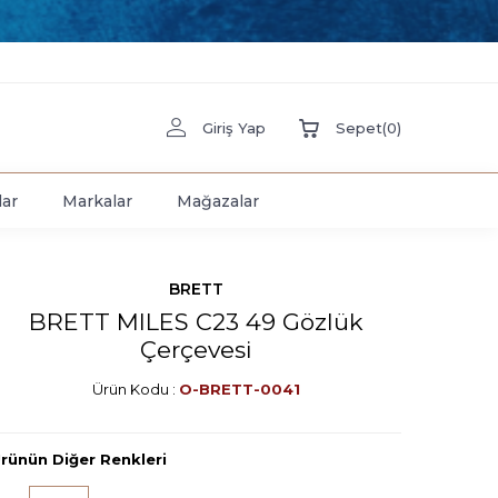
Giriş Yap
Sepet
(
0
)
lar
Markalar
Mağazalar
BRETT
BRETT MILES C23 49 Gözlük
Çerçevesi
Ürün Kodu :
O-BRETT-0041
rünün Diğer Renkleri