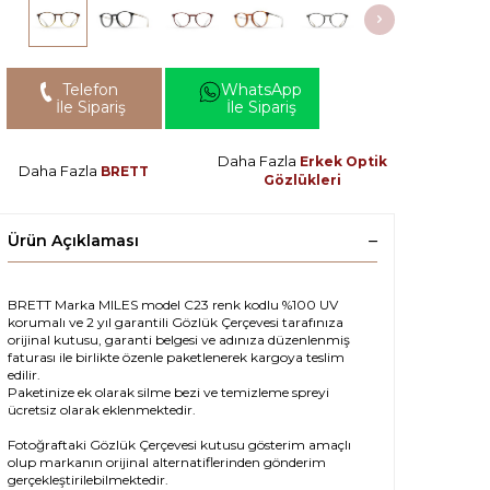
Telefon
WhatsApp
İle Sipariş
İle Sipariş
Daha Fazla
Erkek Optik
Daha Fazla
BRETT
Gözlükleri
Ürün Açıklaması
BRETT Marka MILES model C23 renk kodlu %100 UV
korumalı ve 2 yıl garantili Gözlük Çerçevesi tarafınıza
orijinal kutusu, garanti belgesi ve adınıza düzenlenmiş
faturası ile birlikte özenle paketlenerek kargoya teslim
edilir.
Paketinize ek olarak silme bezi ve temizleme spreyi
ücretsiz olarak eklenmektedir.
Fotoğraftaki Gözlük Çerçevesi kutusu gösterim amaçlı
olup markanın orijinal alternatiflerinden gönderim
gerçekleştirilebilmektedir.