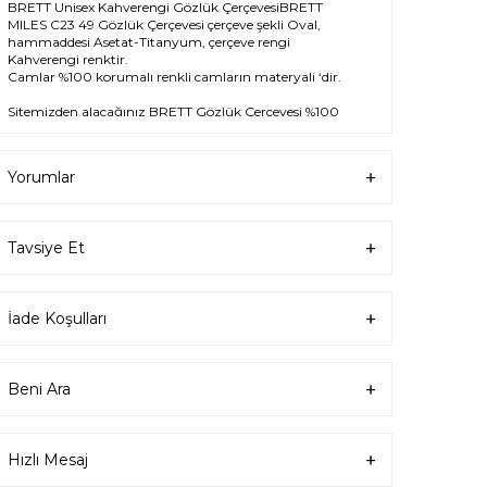
BRETT Unisex Kahverengi Gözlük ÇerçevesiBRETT
MILES C23 49 Gözlük Çerçevesi çerçeve şekli Oval,
hammaddesi Asetat-Titanyum, çerçeve rengi
Kahverengi renktir.
Camlar %100 korumalı renkli camların materyali ‘dir.
Sitemizden alacağınız BRETT Gözlük Çerçevesi %100
orijinal ve 2 yıl garantilidir. Garanti kapsamındaki tüm
parça değişim ve tamir işlemlerini
ÖZKAN OPTİK
mağazalarından ücretsiz olarak destek alabilirsiniz.
Yorumlar
Garanti kapsamı dışındaki tüm parça değişim ve tamir
işlemleri için parça ücreti karşılığında ömür boyu
Özkan Optik mağazalarından destek alabilirsiniz ya da
Tavsiye Et
destek@ozkanoptik.com
mail adresinden her
zaman talep oluşturabilirsiniz.
İade Koşulları
Ürün Açıklaması
Çerçeve Şekli
Oval
Beni Ara
Çerçeve Rengi
Kahverengi
Hızlı Mesaj
Çerçeve Materyali
Asetat-Titanyum