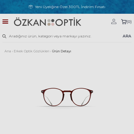
Yeni Üyeliğine Özel 300TL İndirim Fırsatı
(
0
)
ARA
Ana
›
Erkek Optik Gözlükleri
›
Ürün Detayı