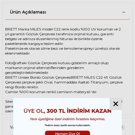
Ürün Açıklaması
BRETT Marka MILES model C22 renk kodlu %100 UV korumalı ve 2
yıl garantili Gözlük Çerçevesi tarafınıza orijinal kutusu, garanti
belgesi ve adınıza düzenlenmiş faturası ile birlikte özenle
paketlenerek kargoya teslim edilir.
Paketinize ek olarak silme bezi ve temizleme spreyi ücretsiz olarak
eklenmektedir.
Fotoğraftaki Gözlük Çerçevesi kutusu gösterim amaçlı olup
markanın orijinal alternatiflerinden gönderim
gerçekleştirilebilmektedir.
BRETT Unisex Bordo Gözlük ÇerçevesiBRETT MILES C22 49 Gözlük
Çerçevesi çerçeve şekli Oval, hammaddesi Asetat-Titanyum, çerçeve
rengi Bordo renktir.
Camlar %100 korumalı renkli camların materyali ‘dir.
Sitemizden alacağınız BRETT Gözlük Çerçevesi %100 orijinal ve 2 yıl
garantilidir. Garanti kapsamındaki tüm parça değişim ve tamir
işlemlerini
ÖZKAN OPTİK
mağazalarından ücretsiz olarak destek
alabilirsiniz.
Garanti kapsamı dışındaki tüm parça değişim ve tamir işlemleri için
Yorumlar
0
parça ücreti karşılığında ömür boyu Özkan Optik mağazalarından