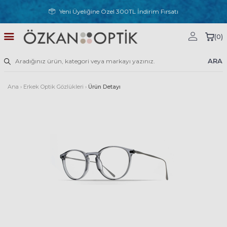
Yeni Üyeliğine Özel 300TL İndirim Fırsatı
(
0
)
ARA
Ana
›
Erkek Optik Gözlükleri
›
Ürün Detayı