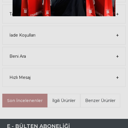
destek alabilirsiniz ya da
destek@ozkanoptik.com
Tavsiye Et
mail adresinden her zaman talep oluşturabilirsiniz.
Ürün Açıklaması
İade Koşulları
Fotokromik
Hayır
Beni Ara
Hızlı Mesaj
Son İncelenenler
İlgili Ürünler
Benzer Ürünler
E - BÜLTEN ABONELİĞİ