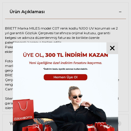
Ürün Açıklaması
BRETT Marka MILES model C07 renk kodlu %100 UV korumalı ve 2
yıl garantili Gözlük Çerçevesi tarafınıza orijinal kutusu, garanti
belgesi ve adınıza düzenlenmiş faturası ile birlikte özenle
paketlenerek kargoya teslim edilir.
Paketinize ek olarak silme bezi ve temizleme spreyi ücretsiz olarak
eklenmektedir.
Fotoğraftaki Gözlük Çerçevesi kutusu gösterim amaçlı olup
markanın orijinal alternatiflerinden gönderim
gerçekleştirilebilmektedir.
BRETT Unisex Gri Gözlük ÇerçevesiBRETT MILES C07 49 Gözlük
Çerçevesi çerçeve şekli Oval, hammaddesi Asetat-Titanyum, çerçeve
rengi Gri renktir.
Camlar %100 korumalı renkli camların materyali ‘dir.
Sitemizden alacağınız BRETT Gözlük Çerçevesi %100 orijinal ve 2 yıl
garantilidir. Garanti kapsamındaki tüm parça değişim ve tamir
işlemlerini
ÖZKAN OPTİK
mağazalarından ücretsiz olarak destek
alabilirsiniz.
Garanti kapsamı dışındaki tüm parça değişim ve tamir işlemleri için
Yorumlar
0
parça ücreti karşılığında ömür boyu Özkan Optik mağazalarından