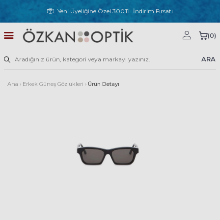
Yeni Üyeliğine Özel 300TL İndirim Fırsatı
(
0
)
ARA
Ana
›
Erkek Güneş Gözlükleri
›
Ürün Detayı