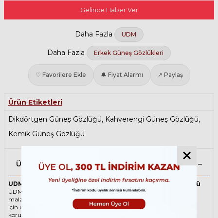
Gelince Haber Ver
Daha Fazla
UDM
Daha Fazla
Erkek Güneş Gözlükleri
♡ Favorilere Ekle
🔔 Fiyat Alarmı
↗ Paylaş
Ürün Etiketleri
Dikdörtgen Güneş Gözlüğü
,
Kahverengi Güneş Gözlüğü
,
Kemik Güneş Gözlüğü
Ürün Açıklaması
UDM OLE SMOKY C22 52 Kahverengi Unisex Güneş Gözlüğü
UDM ikonik Dikdörtgen Asetat güneş gözlüğü, tarzı ve kaliteli
malzemesi ile göz alıcı bir aksesuar. Hem erkekler hem de kadınlar
için uygun olan bu güneş gözlüğü, güneşin zararlı ışınlarından
korunmanızı sağlarken, stilinizi de yansıtır.