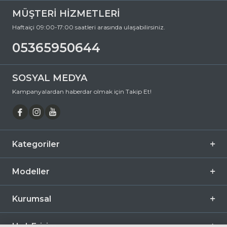
Siparişiniz en kısa sürede kapınıza gelsin. Keyifli alışverişler dileriz.
MÜŞTERİ HİZMETLERİ
Ürün Açıklaması
Haftaiçi 09:00-17:00 saatleri arasında ulaşabilirsiniz.
Çerçeve Şekli
Dikdörtgen
05365950644
Çerçeve Rengi
Kahverengi
Çerçeve Materyali
Asetat
SOSYAL MEDYA
Cam Rengi
Füme
Kampanyalardan haberdar olmak için Takip Et!
Degrade
Hayır
Polarize
Hayır
Ayna
Hayır
Kategoriler
Fotokromik
Hayır
Modeller
Kurumsal
Hızlı Erişim