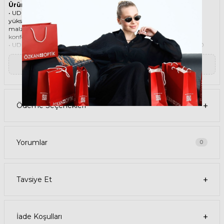
Ürün Faydaları
• UDM OLE SMOKY C22 52 Kahverengi Unisex güneş gözlüğü,
yüksek kaliteli Asetat çerçeveye ve Organik lense sahiptir. Bu
malzemeler, güneş gözlüğünüzün uzun ömürlü, dayanıklı ve
konforlu olmasını sağlar.
• UDM OLE SMOKY C22 52 Unisex Kahverengi güneş gözlüğü, %100
UV koruması sunar. Bu sayede, gözlerinizi güneşin zararlı
ışınlarından korur ve göz sağlığınızı korur. Yeşil cam rengi, ışığı
▼ Devamını Oku
dengeli bir şekilde filtreler ve her ortamda rahat bir görüş sağlar.
Paket İçeriği
• UDM OLE SMOKY C22 52 Kahverengi Unisex Güneş Gözlüğü
• Kılıf
• Gözlük temizleme spreyi
Ödeme Seçenekleri
• Gözlük temizleme bezi
Ürün Kullanımı
• UDM OLE SMOKY C22 52 Kahverengi Unisex güneş gözlüğünüzü,
güneşli havalarda veya ışığın fazla olduğu ortamlarda
kullanabilirsiniz. Güneş gözlüğünüzü, yüz şeklinize uygun bir
Yorumlar
0
şekilde takın ve burun pedlerini ayarlayın. Güneş gözlüğünüzü
çıkardığınızda, kılıfına koyun ve temiz bir bezle silin.
• UDM Dikdörtgen Asetat güneş gözlüğünüzü, farklı kıyafetlerle
kombinleyebilirsiniz. Güneş gözlüğünüz hem spor hem de klasik
Tavsiye Et
tarzlarla uyum sağlar. Güneş gözlüğünüzü, tişört, kot, ceket, elbise,
takım elbise gibi giysilerle birlikte kullanabilirsiniz.
Satın Alma Bilgileri
• UDM OLE SMOKY C22 52 Kahverengi Unisex Güneş Gözlüğünün
stok durumu sınırlıdır, elinizi çabuk tutun. Ürünü sepetinize ekleyerek
İade Koşulları
veya hemen al butonuna tıklayarak sipariş verebilirsiniz.