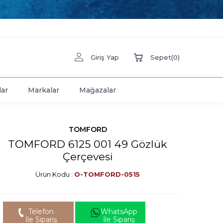
Giriş Yap
Sepet
(
0
)
lar
Markalar
Mağazalar
TOMFORD
TOMFORD 6125 001 49 Gözlük
Çerçevesi
Ürün Kodu :
O-TOMFORD-0515
Telefon
WhatsApp
İle Sipariş
İle Sipariş