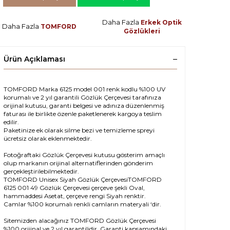
Daha Fazla
Erkek Optik
Daha Fazla
TOMFORD
Gözlükleri
Ürün Açıklaması
TOMFORD Marka 6125 model 001 renk kodlu %100 UV
korumalı ve 2 yıl garantili Gözlük Çerçevesi tarafınıza
orijinal kutusu, garanti belgesi ve adınıza düzenlenmiş
faturası ile birlikte özenle paketlenerek kargoya teslim
edilir.
Paketinize ek olarak silme bezi ve temizleme spreyi
ücretsiz olarak eklenmektedir.
Fotoğraftaki Gözlük Çerçevesi kutusu gösterim amaçlı
olup markanın orijinal alternatiflerinden gönderim
gerçekleştirilebilmektedir.
TOMFORD Unisex Siyah Gözlük ÇerçevesiTOMFORD
6125 001 49 Gözlük Çerçevesi çerçeve şekli Oval,
hammaddesi Asetat, çerçeve rengi Siyah renktir.
Camlar %100 korumalı renkli camların materyali ‘dir.
Sitemizden alacağınız TOMFORD Gözlük Çerçevesi
%100 orijinal ve 2 yıl garantilidir. Garanti kapsamındaki