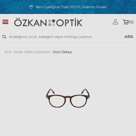
Yeni Üyeliğine Özel 300TL İndirim Fırsatı
(
0
)
ARA
Ana
›
Erkek Optik Gözlükleri
›
Ürün Detayı