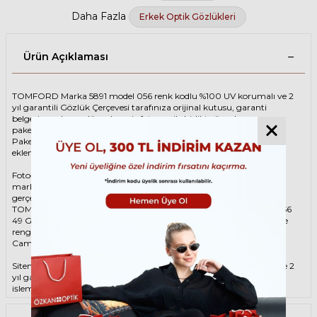
Daha Fazla
Erkek Optik Gözlükleri
Ürün Açıklaması
TOMFORD Marka 5891 model 056 renk kodlu %100 UV korumalı ve 2
yıl garantili Gözlük Çerçevesi tarafınıza orijinal kutusu, garanti
belgesi ve adınıza düzenlenmiş faturası ile birlikte özenle
paketlenerek kargoya teslim edilir.
Paketinize ek olarak silme bezi ve temizleme spreyi ücretsiz olarak
eklenmektedir.
Fotoğraftaki Gözlük Çerçevesi kutusu gösterim amaçlı olup
markanın orijinal alternatiflerinden gönderim
gerçekleştirilebilmektedir.
TOMFORD Unisex Kahverengi Gözlük ÇerçevesiTOMFORD 5891 056
49 Gözlük Çerçevesi çerçeve şekli Oval, hammaddesi Asetat, çerçeve
rengi Kahverengi renktir.
Camlar %100 korumalı renkli camların materyali ‘dir.
Sitemizden alacağınız TOMFORD Gözlük Çerçevesi %100 orijinal ve 2
yıl garantilidir. Garanti kapsamındaki tüm parça değişim ve tamir
işlemlerini
ÖZKAN OPTİK
mağazalarından ücretsiz olarak destek
alabilirsiniz.