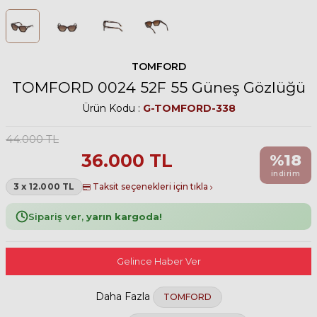
TOMFORD
TOMFORD 0024 52F 55 Güneş Gözlüğü
Ürün Kodu :
G-TOMFORD-338
44.000
TL
36.000
TL
%
18
indirim
3 x 12.000 TL
Taksit seçenekleri için tıkla
Sipariş ver,
yarın kargoda!
Gelince Haber Ver
Daha Fazla
TOMFORD