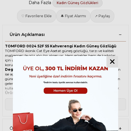
Daha Fazla
Kadın Güneş Gözlükleri
♡ Favorilere Ekle
🔔 Fiyat Alarmı
↗ Paylaş
Ürün Açıklaması
TOMFORD 0024 52F 55 Kahverengi Kadın Güneş Gözlüğü
TOMFORD ikonik Cat Eye Asetat güneş gözlüğü, tarzı ve kaliteli
malzemesi ile göz alıcı bir aksesuar. Hem erkekler hem de kadınlar
için uygun olan bu güneş gözlüğü, güneşin zararlı ışınlarından
korunmanızı sağlarken, stilinizi de yansıtır.
Degradeli güneş gözlüğü
, camın üst kısmının koyu, alt kısmının
ise açık renkli olduğu bir güneş gözlüğü türüdür. Bu sayede, hem
güneş ışınlarının yüzünüze çarpmasını engeller hem de alt kısımdan
gelen ışığı daha net görmenizi sağlar. Degradeli güneş gözlüğü
kullanmak, hem görüş kalitenizi artırır hem de göz sağlığınızı korur.
Ürün Faydaları
• TOMFORD 0024 52F 55 Kahverengi Kadın güneş gözlüğü, yüksek
kaliteli Asetat çerçeveye ve Organik lense sahiptir. Bu malzemeler,
▼ Devamını Oku
güneş gözlüğünüzün uzun ömürlü, dayanıklı ve konforlu olmasını
sağlar.
• TOMFORD 0024 52F 55 Kadın Kahverengi güneş gözlüğü, %100
UV koruması sunar. Bu sayede, gözlerinizi güneşin zararlı
ışınlarından korur ve göz sağlığınızı korur. Yeşil cam rengi, ışığı
Ödeme Seçenekleri
dengeli bir şekilde filtreler ve her ortamda rahat bir görüş sağlar.