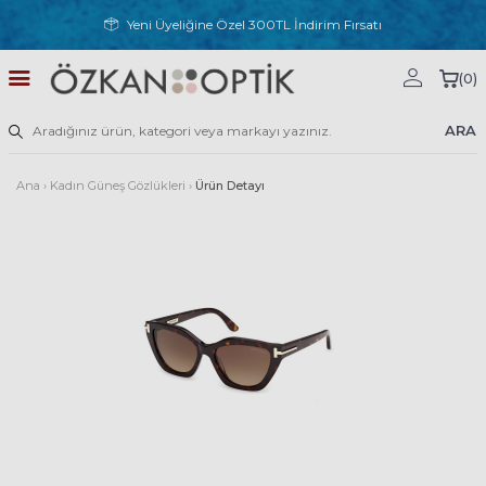
Yeni Üyeliğine Özel 300TL İndirim Fırsatı
(
0
)
ARA
Ana
›
Kadın Güneş Gözlükleri
›
Ürün Detayı