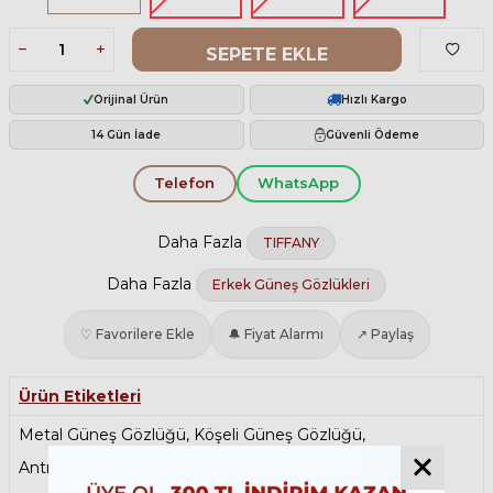
SEPETE EKLE
Orijinal Ürün
Hızlı Kargo
14 Gün İade
Güvenli Ödeme
Telefon
WhatsApp
Daha Fazla
TIFFANY
Daha Fazla
Erkek Güneş Gözlükleri
♡ Favorilere Ekle
🔔 Fiyat Alarmı
↗ Paylaş
Ürün Etiketleri
Metal Güneş Gözlüğü
,
Köşeli Güneş Gözlüğü
,
Antrefleli Güneş Gözlüğü
,
Sonbahar Şıklığı
,