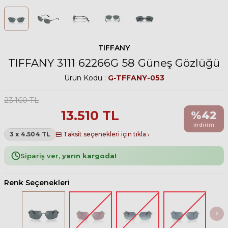
TIFFANY
TIFFANY 3111 62266G 58 Güneş Gözlüğü
Ürün Kodu :
G-TFFANY-053
23.160
TL
13.510
TL
%
42
indirim
3 x 4.504 TL
Taksit seçenekleri için tıkla
Sipariş ver,
yarın kargoda!
Renk Seçenekleri