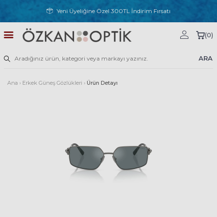
Yeni Üyeliğine Özel 300TL İndirim Fırsatı
(
0
)
ARA
Ana
›
Erkek Güneş Gözlükleri
›
Ürün Detayı