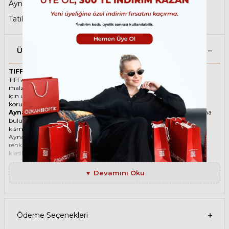
Aynalı Güneş Gözlüğü
,
Anneler Günü
,
Tatil Öncesi Son Durak
Ürün Açıklaması
TIFFANY 3111 62266G 58 Gun Metal Unisex Güneş Gözlüğü
TIFFANY ikonik Köşeli Metal güneş gözlüğü, tarzı ve kaliteli
malzemesi ile göz alıcı bir aksesuar. Hem erkekler hem de kadınlar
için uygun olan bu güneş gözlüğü, güneşin zararlı ışınlarından
korunmanızı sağlarken, stilinizi de yansıtır.
Aynalı güneş gözlüğü
, lenslerin dış kısmında yansıtıcı bir kaplama
bulunan güneş gözlüğüdür. Bu kaplama, güneş ışınlarının bir
kısmını geri yansıtarak gözleri korur ve parlama etkisini azaltır.
Aynalı güneş gözlükleri, hem erkekler hem de kadınlar için farklı
renk, şekil ve tasarımlarda üretilir. Aynalı güneş gözlükleri, spor,
klasik, retro veya modern bir görünüm sağlayabilir. Aynalı güneş
gözlükleri, aynı zamanda şık ve ilgi çekici bir aksesuar olarak da
kullanılabilir.
▼ Devamını Oku
Ürün Faydaları
• TIFFANY 3111 62266G 58 Gun Metal Unisex güneş gözlüğü, yüksek
kaliteli Metal çerçeveye ve Organik lense sahiptir. Bu malzemeler,
güneş gözlüğünüzün uzun ömürlü, dayanıklı ve konforlu olmasını
sağlar.
Ödeme Seçenekleri
• TIFFANY 3111 62266G 58 Unisex Gun Metal güneş gözlüğü, %100 UV
koruması sunar. Bu sayede, gözlerinizi güneşin zararlı ışınlarından