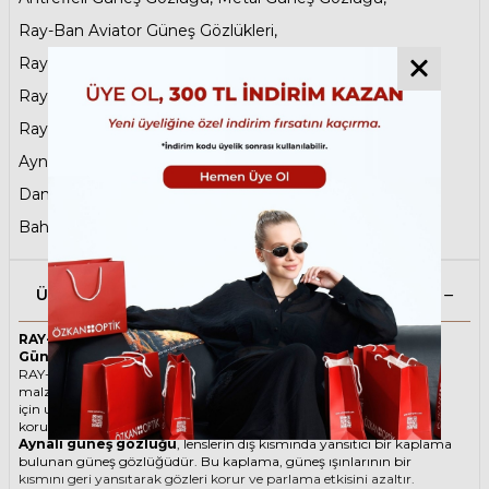
Ray-Ban Aviator Güneş Gözlükleri
,
Ray-Ban Kadın Güneş Gözlüğü
,
Ray-Ban Metal Güneş Gözlükleri
,
Ray-Ban Reverse Güneş Gözlükleri
,
Babalar Günü
,
Aynalı Güneş Gözlüğü
,
Siyah Güneş Gözlüğü
,
Damla Güneş Gözlüğü
,
Sene Sonu Fırsatları
,
Baharın Favorileri
,
Tatil Öncesi Son Durak
Ürün Açıklaması
RAY-BAN Aviator Reverse 0101S 002/GS 62 Siyah Unisex
Güneş Gözlüğü
RAY-BAN ikonik Damla Metal güneş gözlüğü, tarzı ve kaliteli
malzemesi ile göz alıcı bir aksesuar. Hem erkekler hem de kadınlar
için uygun olan bu güneş gözlüğü, güneşin zararlı ışınlarından
korunmanızı sağlarken, stilinizi de yansıtır.
Aynalı güneş gözlüğü
, lenslerin dış kısmında yansıtıcı bir kaplama
bulunan güneş gözlüğüdür. Bu kaplama, güneş ışınlarının bir
kısmını geri yansıtarak gözleri korur ve parlama etkisini azaltır.