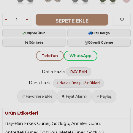
SEPETE EKLE
Orijinal Ürün
Hızlı Kargo
14 Gün İade
Güvenli Ödeme
Telefon
WhatsApp
Daha Fazla
RAY-BAN
Daha Fazla
Erkek Güneş Gözlükleri
♡ Favorilere Ekle
🔔 Fiyat Alarmı
↗ Paylaş
Ürün Etiketleri
Ray-Ban Erkek Güneş Gözlüğü
,
Anneler Günü
,
Antrefleli Güneş Gözlüğü
,
Metal Güneş Gözlüğü
,