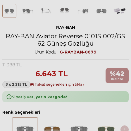
RAY-BAN
RAY-BAN Aviator Reverse 0101S 002/GS
62 Güneş Gözlüğü
Ürün Kodu :
G-RAYBAN-0679
11.388
TL
6.643
TL
%
42
indirim
3 x 2.215 TL
Taksit seçenekleri için tıkla
Sipariş ver,
yarın kargoda!
Renk Seçenekleri