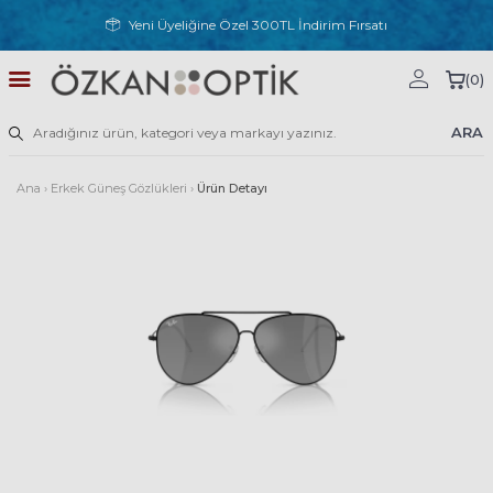
Yeni Üyeliğine Özel 300TL İndirim Fırsatı
(
0
)
ARA
Ana
›
Erkek Güneş Gözlükleri
›
Ürün Detayı