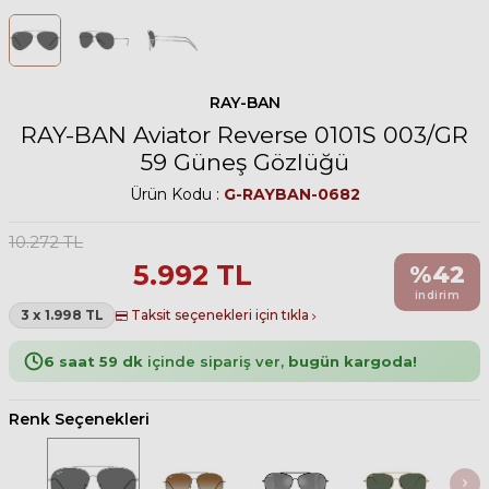
RAY-BAN
RAY-BAN Aviator Reverse 0101S 003/GR
59 Güneş Gözlüğü
Ürün Kodu :
G-RAYBAN-0682
10.272
TL
5.992
TL
%
42
indirim
3 x 1.998 TL
Taksit seçenekleri için tıkla
6 saat 59 dk
içinde sipariş ver,
bugün kargoda!
Renk Seçenekleri