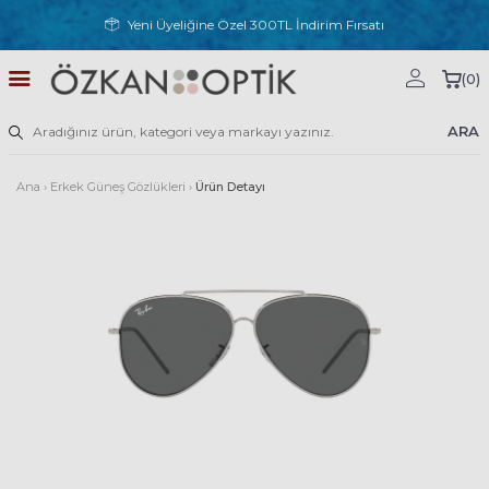
Yeni Üyeliğine Özel 300TL İndirim Fırsatı
(
0
)
ARA
Ana
›
Erkek Güneş Gözlükleri
›
Ürün Detayı