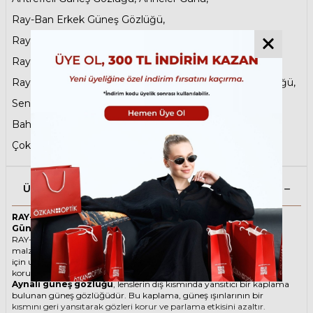
Ray-Ban Erkek Güneş Gözlüğü
,
Ray-Ban Kadın Güneş Gözlüğü
,
Ray-Ban Metal Güneş Gözlükleri
,
Ray-Ban Reverse Güneş Gözlükleri
,
Aynalı Güneş Gözlüğü
,
Sene Sonu Fırsatları
,
Damla Güneş Gözlüğü
,
Baharın Favorileri
,
Tatil Öncesi Son Durak
,
Babalar Günü
,
Çok Satanlar
Ürün Açıklaması
RAY-BAN Aviator Reverse 0101S 003/GR 59 Gümüş Unisex
Güneş Gözlüğü
RAY-BAN ikonik Damla Metal güneş gözlüğü, tarzı ve kaliteli
malzemesi ile göz alıcı bir aksesuar. Hem erkekler hem de kadınlar
için uygun olan bu güneş gözlüğü, güneşin zararlı ışınlarından
korunmanızı sağlarken, stilinizi de yansıtır.
Aynalı güneş gözlüğü
, lenslerin dış kısmında yansıtıcı bir kaplama
bulunan güneş gözlüğüdür. Bu kaplama, güneş ışınlarının bir
kısmını geri yansıtarak gözleri korur ve parlama etkisini azaltır.