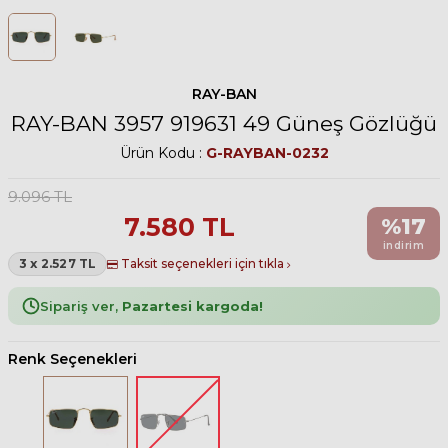
RAY-BAN
RAY-BAN 3957 919631 49 Güneş Gözlüğü
Ürün Kodu :
G-RAYBAN-0232
9.096
TL
7.580
TL
%
17
indirim
3 x 2.527 TL
Taksit seçenekleri için tıkla
Sipariş ver,
Pazartesi kargoda!
Renk Seçenekleri