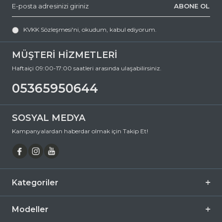
ABONE OL
e-posta adresimize yazabilirsiniz.
RAY-BAN 3957 919631 49 Dikdörtgen Metal Güneş Gözlüğü, hem
göz sağlığınızı koruyan hem de stilinizi tamamlayan mükemmel bir
KVKK Sözleşmesi'ni
, okudum, kabul ediyorum.
aksesuardır. Bu fırsatı kaçırmayın ve hemen sepetinize ekleyin.
Siparişiniz en kısa sürede kapınıza gelsin. Keyifli alışverişler dileriz.
MÜŞTERİ HİZMETLERİ
Ürün Açıklaması
Haftaiçi 09:00-17:00 saatleri arasında ulaşabilirsiniz.
Çerçeve Şekli
Dikdörtgen
05365950644
Çerçeve Rengi
Sarı
Çerçeve Materyali
Metal
SOSYAL MEDYA
Cam Rengi
Yeşil
Kampanyalardan haberdar olmak için Takip Et!
Degrade
Hayır
Polarize
Hayır
Ayna
Hayır
Kategoriler
Fotokromik
Hayır
Modeller