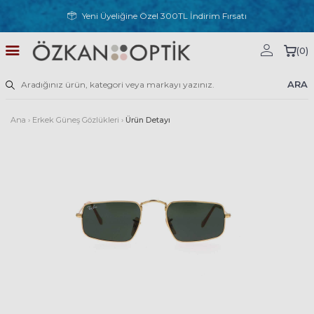
Yeni Üyeliğine Özel 300TL İndirim Fırsatı
(
0
)
ARA
Ana
›
Erkek Güneş Gözlükleri
›
Ürün Detayı