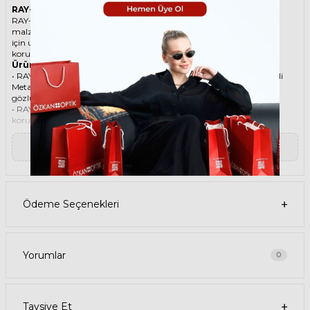
RAY-BAN 3957 919631 49 Sarı Unisex Güneş Gözlüğü
RAY-BAN ikonik Dikdörtgen Metal güneş gözlüğü, tarzı ve kaliteli
malzemesi ile göz alıcı bir aksesuar. Hem erkekler hem de kadınlar
için uygun olan bu güneş gözlüğü, güneşin zararlı ışınlarından
korunmanızı sağlarken, stilinizi de yansıtır.
Ürün Faydaları
• RAY-BAN 3957 919631 49 Sarı Unisex güneş gözlüğü, yüksek kaliteli
Metal çerçeveye ve Kristal lense sahiptir. Bu malzemeler, güneş
gözlüğünüzün uzun ömürlü, dayanıklı ve konforlu olmasını sağlar.
• RAY-BAN 3957 919631 49 Unisex Sarı güneş gözlüğü, %100 UV
koruması sunar. Bu sayede, gözlerinizi güneşin zararlı ışınlarından
korur ve göz sağlığınızı korur. Yeşil cam rengi, ışığı dengeli bir şekilde
filtreler ve her ortamda rahat bir görüş sağlar.
▼ Devamını Oku
Paket İçeriği
• RAY-BAN 3957 919631 49 Sarı Unisex Güneş Gözlüğü
• Kılıf
• Gözlük temizleme spreyi
• Gözlük temizleme bezi
Ödeme Seçenekleri
Ürün Kullanımı
• RAY-BAN 3957 919631 49 Sarı Unisex güneş gözlüğünüzü, güneşli
havalarda veya ışığın fazla olduğu ortamlarda kullanabilirsiniz.
Güneş gözlüğünüzü, yüz şeklinize uygun bir şekilde takın ve burun
pedlerini ayarlayın. Güneş gözlüğünüzü çıkardığınızda, kılıfına
Yorumlar
0
koyun ve temiz bir bezle silin.
• RAY-BAN Dikdörtgen Metal güneş gözlüğünüzü, farklı kıyafetlerle
kombinleyebilirsiniz. Güneş gözlüğünüz hem spor hem de klasik
tarzlarla uyum sağlar. Güneş gözlüğünüzü, tişört, kot, ceket, elbise,
Tavsiye Et
takım elbise gibi giysilerle birlikte kullanabilirsiniz.