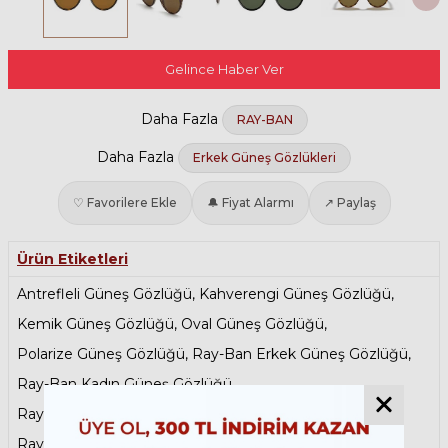
Gelince Haber Ver
Daha Fazla
RAY-BAN
Daha Fazla
Erkek Güneş Gözlükleri
♡ Favorilere Ekle
🔔 Fiyat Alarmı
↗ Paylaş
Ürün Etiketleri
Antrefleli Güneş Gözlüğü
,
Kahverengi Güneş Gözlüğü
,
Kemik Güneş Gözlüğü
,
Oval Güneş Gözlüğü
,
Polarize Güneş Gözlüğü
,
Ray-Ban Erkek Güneş Gözlüğü
,
Ray-Ban Kadın Güneş Gözlüğü
,
Ray-Ban Polarize Güneş Gözlükleri
,
Ray-Ban Round Güneş Gözlükleri