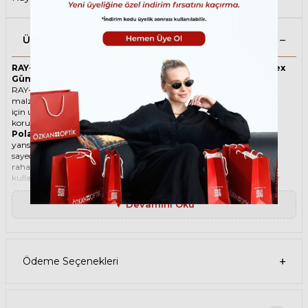
Ürün Açıklaması
RAY-BAN Round 2180 710/83 49 Polarize Kahverengi Unisex
Güneş Gözlüğü
RAY-BAN ikonik Oval Asetat güneş gözlüğü, tarzı ve kaliteli
malzemesi ile göz alıcı bir aksesuar. Hem erkekler hem de kadınlar
için uygun olan bu güneş gözlüğü, güneşin zararlı ışınlarından
korunmanızı sağlarken, stilinizi de yansıtır.
Polarize güneş gözlüğü
, güneş ışınlarının yatay yüzeylerden
yansımasını engelleyen özel bir filtre içeren bir gözlük türüdür. Bu
sayede, gözlerinizin parlama, yansıma, kamaşma gibi
rahatsızlıklardan korunmasını sağlar. Polarize güneş gözlüğü
kullanmak, hem görüş kalitenizi artırır hem de göz sağlığınızı korur.
Ürün Faydaları
• RAY-BAN Round 2180 710/83 49 Polarize Kahverengi Unisex güneş
▼ Devamını Oku
gözlüğü, yüksek kaliteli Asetat çerçeveye ve Organik lense sahiptir.
Bu malzemeler, güneş gözlüğünüzün uzun ömürlü, dayanıklı ve
konforlu olmasını sağlar.
• RAY-BAN Round 2180 710/83 49 Unisex Polarize Kahverengi güneş
gözlüğü, %100 UV koruması sunar. Bu sayede, gözlerinizi güneşin
Ödeme Seçenekleri
zararlı ışınlarından korur ve göz sağlığınızı korur. Yeşil cam rengi,
ışığı dengeli bir şekilde filtreler ve her ortamda rahat bir görüş sağlar.
Paket İçeriği
• RAY-BAN Round 2180 710/83 49 Polarize Kahverengi Unisex Güneş