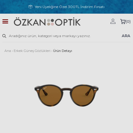
Yeni Üyeliğine Özel 300TL İndirim Fırsatı
(
0
)
ARA
Ana
›
Erkek Güneş Gözlükleri
›
Ürün Detayı