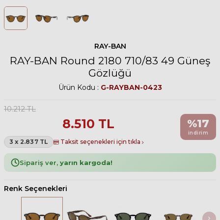
RAY-BAN
RAY-BAN Round 2180 710/83 49 Güneş
Gözlüğü
Ürün Kodu :
G-RAYBAN-0423
10.212
TL
8.510
TL
%
17
indirim
3 x 2.837 TL
Taksit seçenekleri için tıkla
Sipariş ver,
yarın kargoda!
Renk Seçenekleri