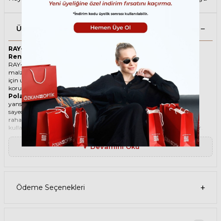
Ürün Açıklaması
RAY-BAN Scuderia Ferrari 3703M F076A2 51 Polarize İki
Renk Unisex Güneş Gözlüğü
RAY-BAN ikonik Geometrik Metal güneş gözlüğü, tarzı ve kaliteli
malzemesi ile göz alıcı bir aksesuar. Hem erkekler hem de kadınlar
için uygun olan bu güneş gözlüğü, güneşin zararlı ışınlarından
korunmanızı sağlarken, stilinizi de yansıtır.
Polarize güneş gözlüğü
, güneş ışınlarının yatay yüzeylerden
yansımasını engelleyen özel bir filtre içeren bir gözlük türüdür. Bu
sayede, gözlerinizin parlama, yansıma, kamaşma gibi
rahatsızlıklardan korunmasını sağlar. Polarize güneş gözlüğü
kullanmak, hem görüş kalitenizi artırır hem de göz sağlığınızı korur.
Degradeli güneş gözlüğü
, camın üst kısmının koyu, alt kısmının
ise açık renkli olduğu bir güneş gözlüğü türüdür. Bu sayede, hem
▼ Devamını Oku
güneş ışınlarının yüzünüze çarpmasını engeller hem de alt kısımdan
gelen ışığı daha net görmenizi sağlar. Degradeli güneş gözlüğü
kullanmak, hem görüş kalitenizi artırır hem de göz sağlığınızı korur.
Aynalı güneş gözlüğü
, lenslerin dış kısmında yansıtıcı bir kaplama
bulunan güneş gözlüğüdür. Bu kaplama, güneş ışınlarının bir
Ödeme Seçenekleri
kısmını geri yansıtarak gözleri korur ve parlama etkisini azaltır.
Aynalı güneş gözlükleri, hem erkekler hem de kadınlar için farklı
renk, şekil ve tasarımlarda üretilir. Aynalı güneş gözlükleri, spor,
klasik, retro veya modern bir görünüm sağlayabilir. Aynalı güneş