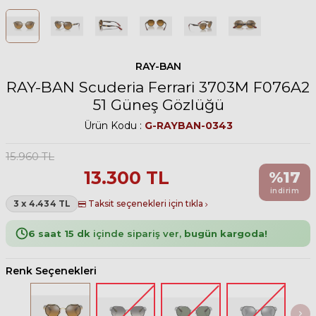
RAY-BAN
RAY-BAN Scuderia Ferrari 3703M F076A2
51 Güneş Gözlüğü
Ürün Kodu :
G-RAYBAN-0343
15.960
TL
13.300
TL
%
17
indirim
3 x 4.434 TL
Taksit seçenekleri için tıkla
6 saat 15 dk
içinde sipariş ver,
bugün kargoda!
Renk Seçenekleri