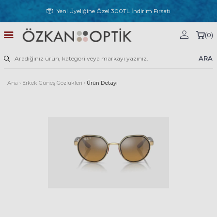
Yeni Üyeliğine Özel 300TL İndirim Fırsatı
(
0
)
ARA
Ana
›
Erkek Güneş Gözlükleri
›
Ürün Detayı