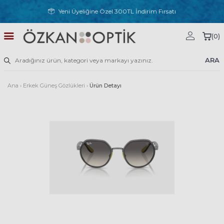
Yeni Üyeliğine Özel 300TL İndirim Fırsatı
(
0
)
ARA
Ana
›
Erkek Güneş Gözlükleri
›
Ürün Detayı