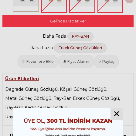
Gelince Haber Ver
Daha Fazla
RAY-BAN
Daha Fazla
Erkek Güneş Gözlükleri
♡ Favorilere Ekle
🔔 Fiyat Alarmı
↗ Paylaş
Ürün Etiketleri
Degrade Güneş Gözlüğü
,
Köşeli Güneş Gözlüğü
,
Metal Güneş Gözlüğü
,
Ray-Ban Erkek Güneş Gözlüğü
,
Ray-Ban Kadın Güneş Gözlüğü
,
Ray-Ban Metal Güneş Gözlükleri
,
Renkli Güneş Gözlüğü
Ürün Açıklaması