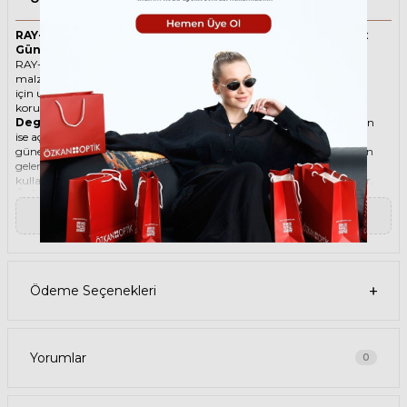
RAY-BAN Scuderia Ferrari 3703M F03011 51 İki Renk Unisex
Güneş Gözlüğü
RAY-BAN ikonik Geometrik Metal güneş gözlüğü, tarzı ve kaliteli
malzemesi ile göz alıcı bir aksesuar. Hem erkekler hem de kadınlar
için uygun olan bu güneş gözlüğü, güneşin zararlı ışınlarından
korunmanızı sağlarken, stilinizi de yansıtır.
Degradeli güneş gözlüğü
, camın üst kısmının koyu, alt kısmının
ise açık renkli olduğu bir güneş gözlüğü türüdür. Bu sayede, hem
güneş ışınlarının yüzünüze çarpmasını engeller hem de alt kısımdan
gelen ışığı daha net görmenizi sağlar. Degradeli güneş gözlüğü
kullanmak, hem görüş kalitenizi artırır hem de göz sağlığınızı korur.
Ürün Faydaları
• RAY-BAN Scuderia Ferrari 3703M F03011 51 İki Renk Unisex güneş
▼ Devamını Oku
gözlüğü, yüksek kaliteli Metal çerçeveye ve Organik lense sahiptir. Bu
malzemeler, güneş gözlüğünüzün uzun ömürlü, dayanıklı ve
konforlu olmasını sağlar.
• RAY-BAN Scuderia Ferrari 3703M F03011 51 Unisex İki Renk güneş
gözlüğü, %100 UV koruması sunar. Bu sayede, gözlerinizi güneşin
Ödeme Seçenekleri
zararlı ışınlarından korur ve göz sağlığınızı korur. Yeşil cam rengi,
ışığı dengeli bir şekilde filtreler ve her ortamda rahat bir görüş sağlar.
Paket İçeriği
• RAY-BAN Scuderia Ferrari 3703M F03011 51 İki Renk Unisex Güneş
Gözlüğü
Yorumlar
0
• Kılıf
• Gözlük temizleme spreyi
• Gözlük temizleme bezi