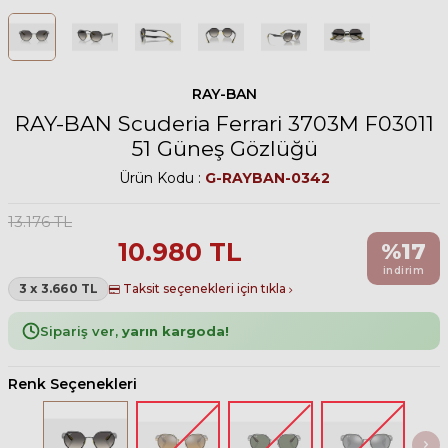
RAY-BAN
RAY-BAN Scuderia Ferrari 3703M F03011
51 Güneş Gözlüğü
Ürün Kodu :
G-RAYBAN-0342
13.176
TL
10.980
TL
%
17
indirim
3 x 3.660 TL
Taksit seçenekleri için tıkla
Sipariş ver,
yarın kargoda!
Renk Seçenekleri