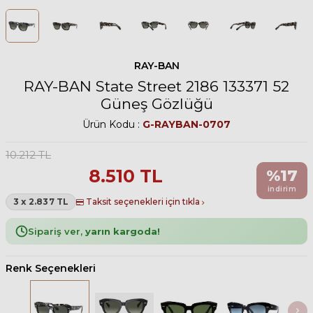
RAY-BAN
RAY-BAN State Street 2186 133371 52
Güneş Gözlüğü
Ürün Kodu :
G-RAYBAN-0707
10.212
TL
8.510
TL
%
17
indirim
3 x 2.837 TL
Taksit seçenekleri için tıkla
Sipariş ver,
yarın kargoda!
Renk Seçenekleri