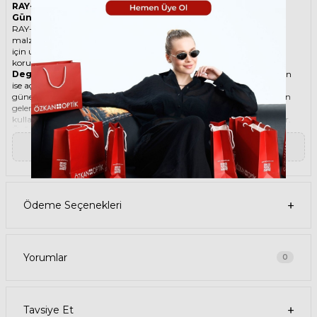
RAY-BAN State Street 2186 133371 52 Kahverengi Unisex
Güneş Gözlüğü
RAY-BAN ikonik Köşeli Asetat güneş gözlüğü, tarzı ve kaliteli
malzemesi ile göz alıcı bir aksesuar. Hem erkekler hem de kadınlar
için uygun olan bu güneş gözlüğü, güneşin zararlı ışınlarından
korunmanızı sağlarken, stilinizi de yansıtır.
Degradeli güneş gözlüğü
, camın üst kısmının koyu, alt kısmının
ise açık renkli olduğu bir güneş gözlüğü türüdür. Bu sayede, hem
güneş ışınlarının yüzünüze çarpmasını engeller hem de alt kısımdan
gelen ışığı daha net görmenizi sağlar. Degradeli güneş gözlüğü
kullanmak, hem görüş kalitenizi artırır hem de göz sağlığınızı korur.
Ürün Faydaları
• RAY-BAN State Street 2186 133371 52 Kahverengi Unisex güneş
▼ Devamını Oku
gözlüğü, yüksek kaliteli Asetat çerçeveye ve Mineral lense sahiptir. Bu
malzemeler, güneş gözlüğünüzün uzun ömürlü, dayanıklı ve
konforlu olmasını sağlar.
• RAY-BAN State Street 2186 133371 52 Unisex Kahverengi güneş
gözlüğü, %100 UV koruması sunar. Bu sayede, gözlerinizi güneşin
Ödeme Seçenekleri
zararlı ışınlarından korur ve göz sağlığınızı korur. Yeşil cam rengi,
ışığı dengeli bir şekilde filtreler ve her ortamda rahat bir görüş sağlar.
Paket İçeriği
• RAY-BAN State Street 2186 133371 52 Kahverengi Unisex Güneş
Gözlüğü
Yorumlar
0
• Kılıf
• Gözlük temizleme spreyi
• Gözlük temizleme bezi
Ürün Kullanımı
Tavsiye Et
• RAY-BAN State Street 2186 133371 52 Kahverengi Unisex güneş