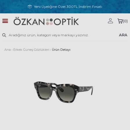
Yeni Üyeliğine Özel 300TL İndirim Fırsatı
(
0
)
ARA
Ana
›
Erkek Güneş Gözlükleri
›
Ürün Detayı