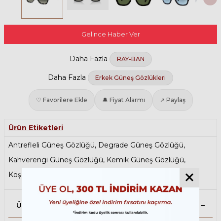
Gelince Haber Ver
Daha Fazla
RAY-BAN
Daha Fazla
Erkek Güneş Gözlükleri
♡ Favorilere Ekle
🔔 Fiyat Alarmı
↗ Paylaş
Ürün Etiketleri
Antrefleli Güneş Gözlüğü
,
Degrade Güneş Gözlüğü
,
Kahverengi Güneş Gözlüğü
,
Kemik Güneş Gözlüğü
,
Köşeli Güneş Gözlüğü
,
Ray-Ban Kadın Güneş Gözlüğü
Ürün Açıklaması