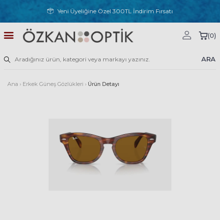
Yeni Üyeliğine Özel 300TL İndirim Fırsatı
(
0
)
ARA
Ana
›
Erkek Güneş Gözlükleri
›
Ürün Detayı