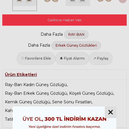
Gelince Haber Ver
Daha Fazla
RAY-BAN
Daha Fazla
Erkek Güneş Gözlükleri
♡ Favorilere Ekle
🔔 Fiyat Alarmı
↗ Paylaş
Ürün Etiketleri
Ray-Ban Kadın Güneş Gözlüğü
,
Ray-Ban Erkek Güneş Gözlüğü
,
Köşeli Güneş Gözlüğü
,
Kemik Güneş Gözlüğü
,
Sene Sonu Fırsatları
,
Kahverengi Güneş Gözlüğü
,
Anneler Günü
,
Tatil Öncesi Son Durak
,
Babalar Günü