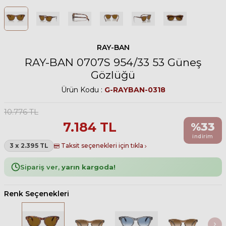
RAY-BAN
RAY-BAN 0707S 954/33 53 Güneş
Gözlüğü
Ürün Kodu :
G-RAYBAN-0318
10.776
TL
7.184
TL
%
33
indirim
3 x 2.395 TL
Taksit seçenekleri için tıkla
Sipariş ver,
yarın kargoda!
Renk Seçenekleri