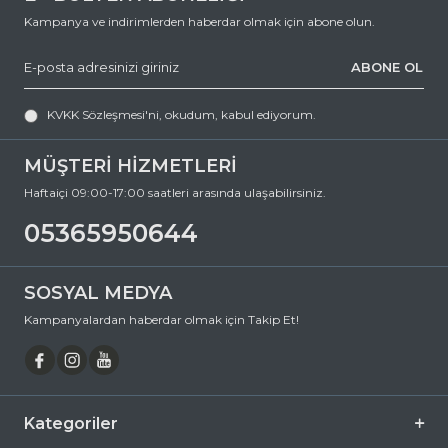
0 (536) 595 06 44
Kampanya ve indirimlerden haberdar olmak için abone olun.
numaralı telefonumuzu arayabilir veya
ABONE OL
destek@ozkanoptik.com
e-posta adresimize yazabilirsiniz.
KVKK Sözleşmesi'ni
, okudum, kabul ediyorum.
RAY-BAN 0707S 954/33 53 Köşeli Asetat Güneş Gözlüğü, hem göz
sağlığınızı koruyan hem de stilinizi tamamlayan mükemmel bir
aksesuardır. Bu fırsatı kaçırmayın ve hemen sepetinize ekleyin.
MÜŞTERİ HİZMETLERİ
Siparişiniz en kısa sürede kapınıza gelsin. Keyifli alışverişler dileriz.
Haftaiçi 09:00-17:00 saatleri arasında ulaşabilirsiniz.
Ürün Açıklaması
05365950644
Çerçeve Şekli
Köşeli
Çerçeve Rengi
Kahverengi
SOSYAL MEDYA
Çerçeve Materyali
Asetat
Kampanyalardan haberdar olmak için Takip Et!
Cam Rengi
Kahverengi
Degrade
Hayır
Polarize
Hayır
Kategoriler
Ayna
Hayır