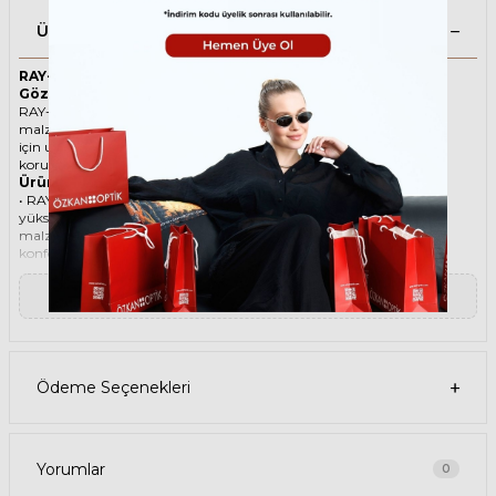
Ürün Açıklaması
RAY-BAN 0707S 954/33 53 Kahverengi Unisex Güneş
Gözlüğü
RAY-BAN ikonik Köşeli Asetat güneş gözlüğü, tarzı ve kaliteli
malzemesi ile göz alıcı bir aksesuar. Hem erkekler hem de kadınlar
için uygun olan bu güneş gözlüğü, güneşin zararlı ışınlarından
korunmanızı sağlarken, stilinizi de yansıtır.
Ürün Faydaları
• RAY-BAN 0707S 954/33 53 Kahverengi Unisex güneş gözlüğü,
yüksek kaliteli Asetat çerçeveye ve Mineral lense sahiptir. Bu
malzemeler, güneş gözlüğünüzün uzun ömürlü, dayanıklı ve
konforlu olmasını sağlar.
• RAY-BAN 0707S 954/33 53 Unisex Kahverengi güneş gözlüğü,
%100 UV koruması sunar. Bu sayede, gözlerinizi güneşin zararlı
▼ Devamını Oku
ışınlarından korur ve göz sağlığınızı korur. Yeşil cam rengi, ışığı
dengeli bir şekilde filtreler ve her ortamda rahat bir görüş sağlar.
Paket İçeriği
• RAY-BAN 0707S 954/33 53 Kahverengi Unisex Güneş Gözlüğü
• Kılıf
Ödeme Seçenekleri
• Gözlük temizleme spreyi
• Gözlük temizleme bezi
Ürün Kullanımı
• RAY-BAN 0707S 954/33 53 Kahverengi Unisex güneş gözlüğünüzü,
güneşli havalarda veya ışığın fazla olduğu ortamlarda
Yorumlar
0
kullanabilirsiniz. Güneş gözlüğünüzü, yüz şeklinize uygun bir