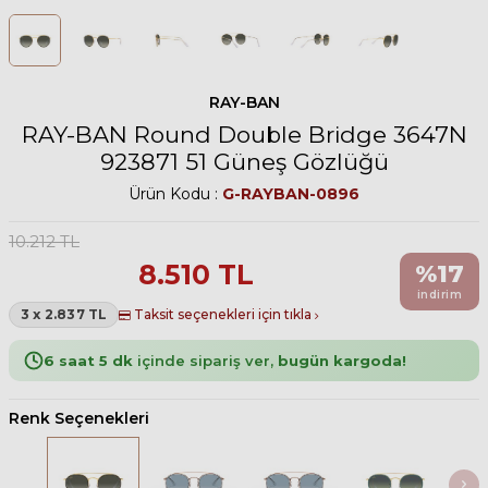
RAY-BAN
RAY-BAN Round Double Bridge 3647N
923871 51 Güneş Gözlüğü
Ürün Kodu :
G-RAYBAN-0896
10.212
TL
8.510
TL
%
17
indirim
3 x 2.837 TL
Taksit seçenekleri için tıkla
6 saat 5 dk
içinde sipariş ver,
bugün kargoda!
Renk Seçenekleri