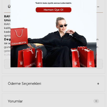
Ürün Açıklaması
RAY-BAN Round Double Bridge 3647N 923871 51 İki Renk
Unisex Güneş Gözlüğü
RAY-BAN ikonik Yuvarlak Asetat-Metal güneş gözlüğü, tarzı ve
kaliteli malzemesi ile göz alıcı bir aksesuar. Hem erkekler hem de
kadınlar için uygun olan bu güneş gözlüğü, güneşin zararlı
ışınlarından korunmanızı sağlarken, stilinizi de yansıtır.
Degradeli güneş gözlüğü
, camın üst kısmının koyu, alt kısmının
ise açık renkli olduğu bir güneş gözlüğü türüdür. Bu sayede, hem
güneş ışınlarının yüzünüze çarpmasını engeller hem de alt kısımdan
gelen ışığı daha net görmenizi sağlar. Degradeli güneş gözlüğü
kullanmak, hem görüş kalitenizi artırır hem de göz sağlığınızı korur.
Ürün Faydaları
• RAY-BAN Round Double Bridge 3647N 923871 51 İki Renk Unisex
▼ Devamını Oku
güneş gözlüğü, yüksek kaliteli Asetat-Metal çerçeveye ve Mineral
lense sahiptir. Bu malzemeler, güneş gözlüğünüzün uzun ömürlü,
dayanıklı ve konforlu olmasını sağlar.
• RAY-BAN Round Double Bridge 3647N 923871 51 Unisex İki Renk
güneş gözlüğü, %100 UV koruması sunar. Bu sayede, gözlerinizi
Ödeme Seçenekleri
güneşin zararlı ışınlarından korur ve göz sağlığınızı korur. Yeşil cam
rengi, ışığı dengeli bir şekilde filtreler ve her ortamda rahat bir görüş
sağlar.
Paket İçeriği
• RAY-BAN Round Double Bridge 3647N 923871 51 İki Renk Unisex
Yorumlar
0
Güneş Gözlüğü