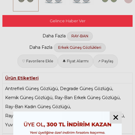
Gelince Haber Ver
Daha Fazla
RAY-BAN
Daha Fazla
Erkek Güneş Gözlükleri
♡ Favorilere Ekle
🔔 Fiyat Alarmı
↗ Paylaş
Ürün Etiketleri
Antrefleli Güneş Gözlüğü
,
Degrade Güneş Gözlüğü
,
Kemik Güneş Gözlüğü
,
Ray-Ban Erkek Güneş Gözlüğü
,
Ray-Ban Kadın Güneş Gözlüğü
,
Ray-Ban Round Güneş Gözlükleri
,
Renkli Güneş Gözlüğü
,
Yuvarlak Güneş Gözlüğü