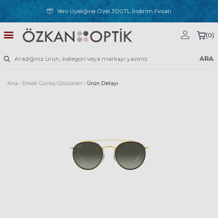
Yeni Üyeliğine Özel 300TL İndirim Fırsatı
(
0
)
ARA
Ana
›
Erkek Güneş Gözlükleri
›
Ürün Detayı