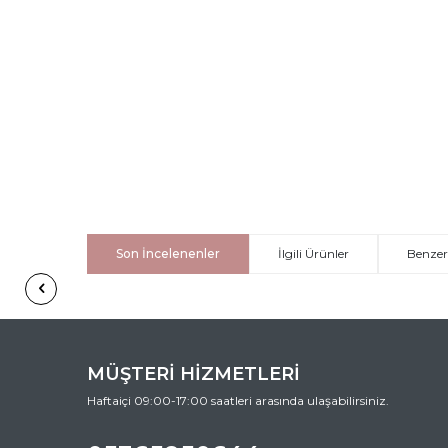
Son İncelenenler
İlgili Ürünler
Benzer
MÜŞTERİ HİZMETLERİ
Haftaiçi 09:00-17:00 saatleri arasında ulaşabilirsiniz.