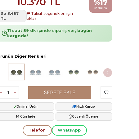
10.370
TL
%
17
indirim
3 x 3.457
Taksit seçenekleri için
TL
tıkla
11 saat 59 dk
içinde sipariş ver,
bugün
kargoda!
rünün Diğer Renkleri
SEPETE EKLE
Orijinal Ürün
Hızlı Kargo
14 Gün İade
Güvenli Ödeme
Telefon
WhatsApp