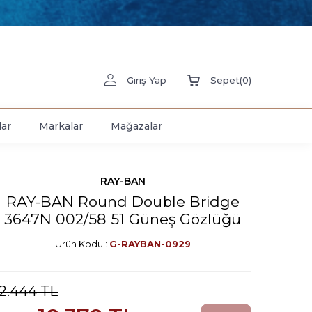
Giriş Yap
Sepet
(
0
)
lar
Markalar
Mağazalar
RAY-BAN
RAY-BAN Round Double Bridge
3647N 002/58 51 Güneş Gözlüğü
Ürün Kodu :
G-RAYBAN-0929
12.444
TL