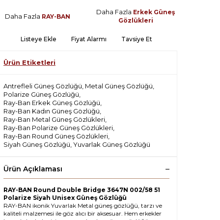
Daha Fazla
Erkek Güneş
Daha Fazla
RAY-BAN
Gözlükleri
Listeye Ekle
Fiyat Alarmı
Tavsiye Et
Ürün Etiketleri
Antrefleli Güneş Gözlüğü
,
Metal Güneş Gözlüğü
,
Polarize Güneş Gözlüğü
,
Ray-Ban Erkek Güneş Gözlüğü
,
Ray-Ban Kadın Güneş Gözlüğü
,
Ray-Ban Metal Güneş Gözlükleri
,
Ray-Ban Polarize Güneş Gözlükleri
,
Ray-Ban Round Güneş Gözlükleri
,
Siyah Güneş Gözlüğü
,
Yuvarlak Güneş Gözlüğü
Ürün Açıklaması
RAY-BAN Round Double Bridge 3647N 002/58 51
Polarize Siyah Unisex Güneş Gözlüğü
RAY-BAN ikonik Yuvarlak Metal güneş gözlüğü, tarzı ve
kaliteli malzemesi ile göz alıcı bir aksesuar. Hem erkekler