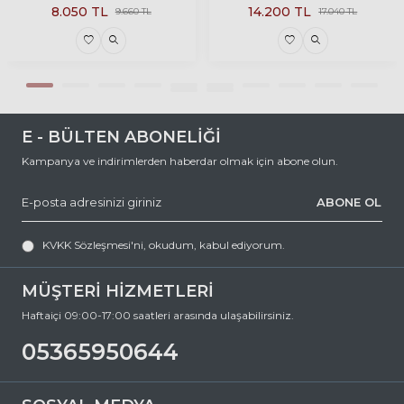
Çerçeve Şekli
Damla
8.050
TL
14.200
TL
9.660
TL
17.040
TL
Çerçeve Rengi
Gold
Çerçeve Materyali
Metal
Cam Rengi
Yeşil
Degrade
Hayır
E - BÜLTEN ABONELİĞİ
Polarize
Hayır
Kampanya ve indirimlerden haberdar olmak için abone olun.
Ayna
Hayır
ABONE OL
Fotokromik
Hayır
KVKK Sözleşmesi'ni
, okudum, kabul ediyorum.
MÜŞTERİ HİZMETLERİ
Haftaiçi 09:00-17:00 saatleri arasında ulaşabilirsiniz.
05365950644