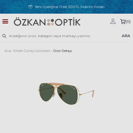
Yeni Üyeliğine Özel 300TL İndirim Fırsatı
(
0
)
ARA
Ana
›
Erkek Güneş Gözlükleri
›
Ürün Detayı