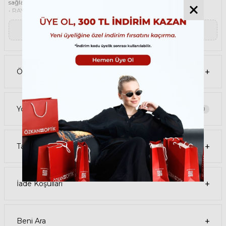
sağlar.
• RAY-BAN 3138M 001/71 58 Unisex Gold güneş gözlüğü, %100 UV
koruması sunar. Bu sayede, gözlerinizi güneşin zararlı ışınlarından
korur ve göz sağlığınızı korur. Yeşil cam rengi, ışığı dengeli bir şekilde
▼ Devamını Oku
filtreler ve her ortamda rahat bir görüş sağlar.
Paket İçeriği
• RAY-BAN 3138M 001/71 58 Gold Unisex Güneş Gözlüğü
• Kılıf
• Gözlük temizleme spreyi
Ödeme Seçenekleri
• Gözlük temizleme bezi
Ürün Kullanımı
• RAY-BAN 3138M 001/71 58 Gold Unisex güneş gözlüğünüzü,
güneşli havalarda veya ışığın fazla olduğu ortamlarda
kullanabilirsiniz. Güneş gözlüğünüzü, yüz şeklinize uygun bir
Yorumlar
0
şekilde takın ve burun pedlerini ayarlayın. Güneş gözlüğünüzü
çıkardığınızda, kılıfına koyun ve temiz bir bezle silin.
• RAY-BAN Damla Metal güneş gözlüğünüzü, farklı kıyafetlerle
kombinleyebilirsiniz. Güneş gözlüğünüz hem spor hem de klasik
Tavsiye Et
tarzlarla uyum sağlar. Güneş gözlüğünüzü, tişört, kot, ceket, elbise,
takım elbise gibi giysilerle birlikte kullanabilirsiniz.
Satın Alma Bilgileri
• RAY-BAN 3138M 001/71 58 Gold Unisex Güneş Gözlüğünün stok
durumu sınırlıdır, elinizi çabuk tutun. Ürünü sepetinize ekleyerek
İade Koşulları
veya hemen al butonuna tıklayarak sipariş verebilirsiniz.
• Ödeme seçenekleri arasında kredi kartı, banka kartı, havale, EFT ve
taksit seçenekleri bulunmaktadır. Güvenli ödeme sistemi sayesinde,
ödemenizi kolay ve güvenli bir şekilde yapabilirsiniz.
• Ürününüz, siparişinizi verdikten sonra 1-3 iş günü içinde kargoya
Beni Ara