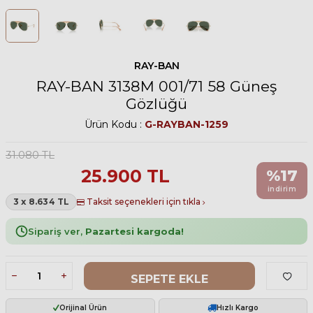
RAY-BAN
RAY-BAN 3138M 001/71 58 Güneş
Gözlüğü
Ürün Kodu :
G-RAYBAN-1259
31.080
TL
25.900
TL
%
17
indirim
3 x 8.634 TL
Taksit seçenekleri için tıkla
Sipariş ver,
Pazartesi kargoda!
SEPETE EKLE
Orijinal Ürün
Hızlı Kargo