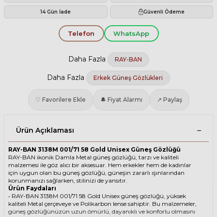
14 Gün İade
Güvenli Ödeme
Telefon
WhatsApp
Daha Fazla
RAY-BAN
Daha Fazla
Erkek Güneş Gözlükleri
♡ Favorilere Ekle
🔔 Fiyat Alarmı
↗ Paylaş
Ürün Açıklaması
RAY-BAN 3138M 001/71 58 Gold Unisex Güneş Gözlüğü
RAY-BAN ikonik Damla Metal güneş gözlüğü, tarzı ve kaliteli
malzemesi ile göz alıcı bir aksesuar. Hem erkekler hem de kadınlar
için uygun olan bu güneş gözlüğü, güneşin zararlı ışınlarından
korunmanızı sağlarken, stilinizi de yansıtır.
Ürün Faydaları
• RAY-BAN 3138M 001/71 58 Gold Unisex güneş gözlüğü, yüksek
kaliteli Metal çerçeveye ve Polikarbon lense sahiptir. Bu malzemeler,
güneş gözlüğünüzün uzun ömürlü, dayanıklı ve konforlu olmasını