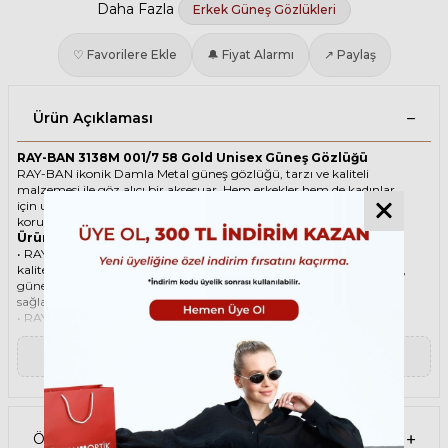
Daha Fazla
Erkek Güneş Gözlükleri
♡ Favorilere Ekle
🔔 Fiyat Alarmı
↗ Paylaş
Ürün Açıklaması
RAY-BAN 3138M 001/7 58 Gold Unisex Güneş Gözlüğü
RAY-BAN ikonik Damla Metal güneş gözlüğü, tarzı ve kaliteli
malzemesi ile göz alıcı bir aksesuar. Hem erkekler hem de kadınlar
için uygun olan bu güneş gözlüğü, güneşin zararlı ışınlarından
korunmanızı sağlarken, stilinizi de yansıtır.
Ürün Faydaları
• RAY-BAN 3138M 001/7 58 Gold Unisex güneş gözlüğü, yüksek
kaliteli Metal çerçeveye ve Polikarbon lense sahiptir. Bu malzemeler,
güneş gözlüğünüzün uzun ömürlü, dayanıklı ve konforlu olmasını
sağlar.
• RAY-BAN 3138M 001/7 58 Unisex Gold güneş gözlüğü, %100 UV
koruması sunar. Bu sayede, gözlerinizi güneşin zararlı ışınlarından
korur ve göz sağlığınızı korur. Yeşil cam rengi, ışığı dengeli bir şekilde
▼ Devamını Oku
filtreler ve her ortamda rahat bir görüş sağlar.
Paket İçeriği
• RAY-BAN 3138M 001/7 58 Gold Unisex Güneş Gözlüğü
• Kılıf
• Gözlük temizleme spreyi
Ödeme Seçenekleri
• Gözlük temizleme bezi