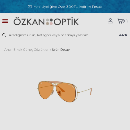
Yeni Üyeliğine Özel 300TL İndirim Fırsatı
(
0
)
ARA
Ana
›
Erkek Güneş Gözlükleri
›
Ürün Detayı