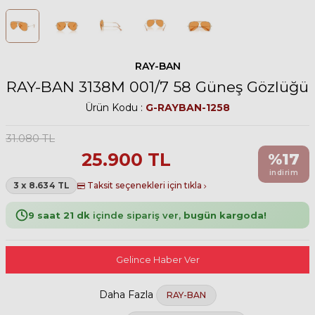
RAY-BAN
RAY-BAN 3138M 001/7 58 Güneş Gözlüğü
Ürün Kodu :
G-RAYBAN-1258
31.080
TL
25.900
TL
%
17
indirim
3 x 8.634 TL
Taksit seçenekleri için tıkla
9 saat 21 dk
içinde sipariş ver,
bugün kargoda!
Gelince Haber Ver
Daha Fazla
RAY-BAN