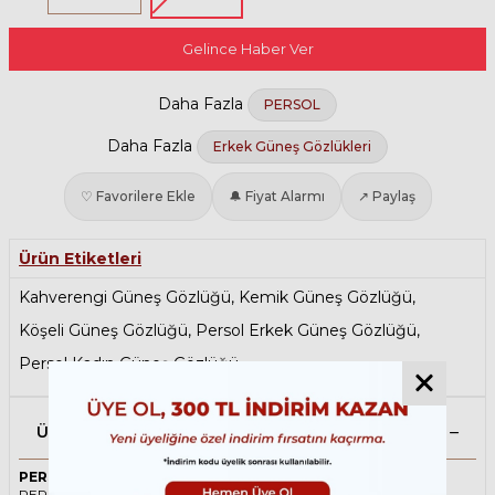
Gelince Haber Ver
Daha Fazla
PERSOL
Daha Fazla
Erkek Güneş Gözlükleri
♡ Favorilere Ekle
🔔 Fiyat Alarmı
↗ Paylaş
Ürün Etiketleri
Kahverengi Güneş Gözlüğü
,
Kemik Güneş Gözlüğü
,
Köşeli Güneş Gözlüğü
,
Persol Erkek Güneş Gözlüğü
,
Persol Kadın Güneş Gözlüğü
Ürün Açıklaması
PERSOL 3225S 24/31 56 Kahverengi Unisex Güneş Gözlüğü
PERSOL ikonik Köşeli Asetat güneş gözlüğü, tarzı ve kaliteli