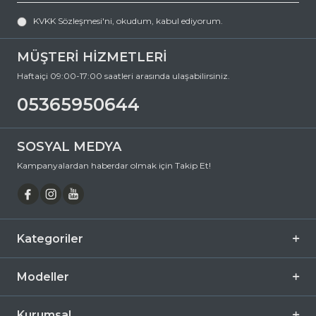
PERSOL 3225S 24/31 56 Köşeli Asetat Güneş Gözlüğü, hem göz
KVKK Sözleşmesi'ni
, okudum, kabul ediyorum.
sağlığınızı koruyan hem de stilinizi tamamlayan mükemmel bir
aksesuardır. Bu fırsatı kaçırmayın ve hemen sepetinize ekleyin.
Siparişiniz en kısa sürede kapınıza gelsin. Keyifli alışverişler dileriz.
MÜŞTERİ HİZMETLERİ
Ürün Açıklaması
Haftaiçi 09:00-17:00 saatleri arasında ulaşabilirsiniz.
Çerçeve Şekli
Köşeli
05365950644
Çerçeve Rengi
Kahverengi
Çerçeve Materyali
Asetat
SOSYAL MEDYA
Cam Rengi
Yeşil
Kampanyalardan haberdar olmak için Takip Et!
Degrade
Hayır
Polarize
Hayır
Ayna
Hayır
Kategoriler
Fotokromik
Hayır
Modeller
Kurumsal