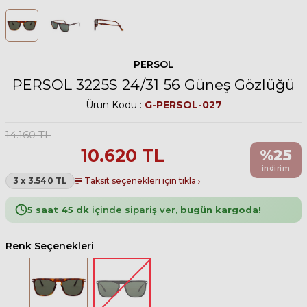
PERSOL
PERSOL 3225S 24/31 56 Güneş Gözlüğü
Ürün Kodu :
G-PERSOL-027
14.160
TL
10.620
TL
%
25
indirim
3 x 3.540 TL
Taksit seçenekleri için tıkla
5 saat 45 dk
içinde sipariş ver,
bugün kargoda!
Renk Seçenekleri