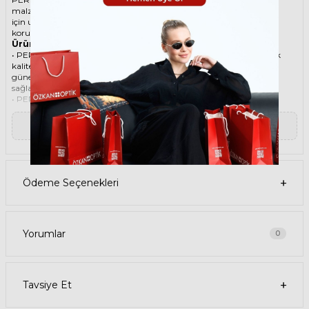
malzemesi ile göz alıcı bir aksesuar. Hem erkekler hem de kadınlar
için uygun olan bu güneş gözlüğü, güneşin zararlı ışınlarından
korunmanızı sağlarken, stilinizi de yansıtır.
Ürün Faydaları
• PERSOL 3225S 24/31 56 Kahverengi Unisex güneş gözlüğü, yüksek
kaliteli Asetat çerçeveye ve Mineral lense sahiptir. Bu malzemeler,
güneş gözlüğünüzün uzun ömürlü, dayanıklı ve konforlu olmasını
sağlar.
• PERSOL 3225S 24/31 56 Unisex Kahverengi güneş gözlüğü, %100
UV koruması sunar. Bu sayede, gözlerinizi güneşin zararlı
ışınlarından korur ve göz sağlığınızı korur. Yeşil cam rengi, ışığı
▼ Devamını Oku
dengeli bir şekilde filtreler ve her ortamda rahat bir görüş sağlar.
Paket İçeriği
• PERSOL 3225S 24/31 56 Kahverengi Unisex Güneş Gözlüğü
• Kılıf
• Gözlük temizleme spreyi
Ödeme Seçenekleri
• Gözlük temizleme bezi
Ürün Kullanımı
• PERSOL 3225S 24/31 56 Kahverengi Unisex güneş gözlüğünüzü,
güneşli havalarda veya ışığın fazla olduğu ortamlarda
kullanabilirsiniz. Güneş gözlüğünüzü, yüz şeklinize uygun bir
Yorumlar
0
şekilde takın ve burun pedlerini ayarlayın. Güneş gözlüğünüzü
çıkardığınızda, kılıfına koyun ve temiz bir bezle silin.
• PERSOL Köşeli Asetat güneş gözlüğünüzü, farklı kıyafetlerle
kombinleyebilirsiniz. Güneş gözlüğünüz hem spor hem de klasik
Tavsiye Et
tarzlarla uyum sağlar. Güneş gözlüğünüzü, tişört, kot, ceket, elbise,
takım elbise gibi giysilerle birlikte kullanabilirsiniz.
Satın Alma Bilgileri