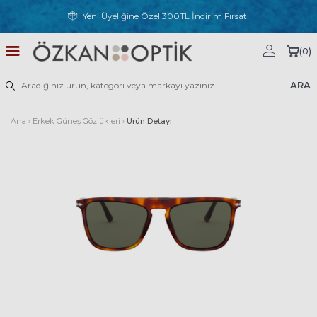
Yeni Üyeliğine Özel 300TL İndirim Fırsatı
(
0
)
ARA
Ana
›
Erkek Güneş Gözlükleri
›
Ürün Detayı