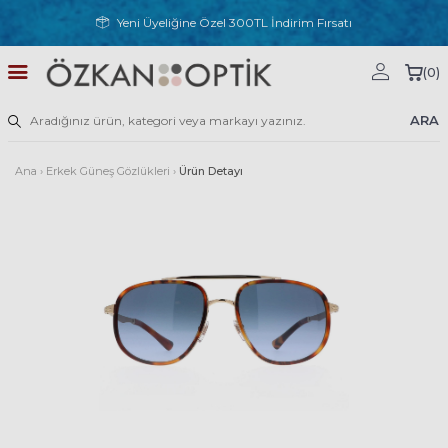
Yeni Üyeliğine Özel 300TL İndirim Fırsatı
(
0
)
ARA
Ana
›
Erkek Güneş Gözlükleri
›
Ürün Detayı