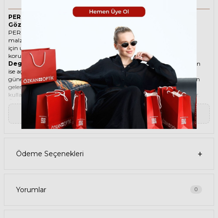
PERSOL 2465S 1089Q8 57 Kahverengi Unisex Güneş
Gözlüğü
PERSOL ikonik Köşeli Asetat güneş gözlüğü, tarzı ve kaliteli
malzemesi ile göz alıcı bir aksesuar. Hem erkekler hem de kadınlar
için uygun olan bu güneş gözlüğü, güneşin zararlı ışınlarından
korunmanızı sağlarken, stilinizi de yansıtır.
Degradeli güneş gözlüğü
, camın üst kısmının koyu, alt kısmının
ise açık renkli olduğu bir güneş gözlüğü türüdür. Bu sayede, hem
güneş ışınlarının yüzünüze çarpmasını engeller hem de alt kısımdan
gelen ışığı daha net görmenizi sağlar. Degradeli güneş gözlüğü
kullanmak, hem görüş kalitenizi artırır hem de göz sağlığınızı korur.
Ürün Faydaları
• PERSOL 2465S 1089Q8 57 Kahverengi Unisex güneş gözlüğü,
▼ Devamını Oku
yüksek kaliteli Asetat çerçeveye ve Mineral lense sahiptir. Bu
malzemeler, güneş gözlüğünüzün uzun ömürlü, dayanıklı ve
konforlu olmasını sağlar.
• PERSOL 2465S 1089Q8 57 Unisex Kahverengi güneş gözlüğü, %100
UV koruması sunar. Bu sayede, gözlerinizi güneşin zararlı
Ödeme Seçenekleri
ışınlarından korur ve göz sağlığınızı korur. Yeşil cam rengi, ışığı
dengeli bir şekilde filtreler ve her ortamda rahat bir görüş sağlar.
Paket İçeriği
• PERSOL 2465S 1089Q8 57 Kahverengi Unisex Güneş Gözlüğü
• Kılıf
Yorumlar
0
• Gözlük temizleme spreyi
• Gözlük temizleme bezi
Ürün Kullanımı