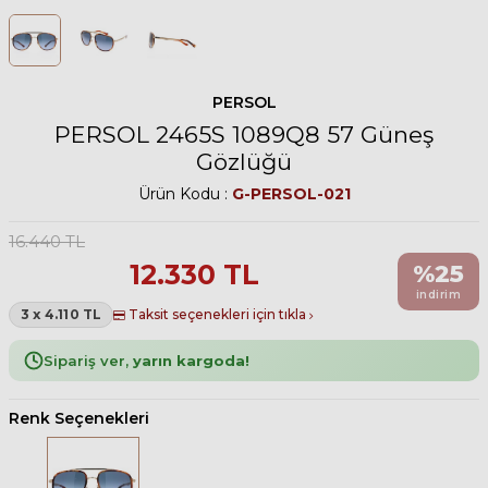
PERSOL
PERSOL 2465S 1089Q8 57 Güneş
Gözlüğü
Ürün Kodu :
G-PERSOL-021
16.440
TL
12.330
TL
%
25
indirim
3 x 4.110 TL
Taksit seçenekleri için tıkla
Sipariş ver,
yarın kargoda!
Renk Seçenekleri