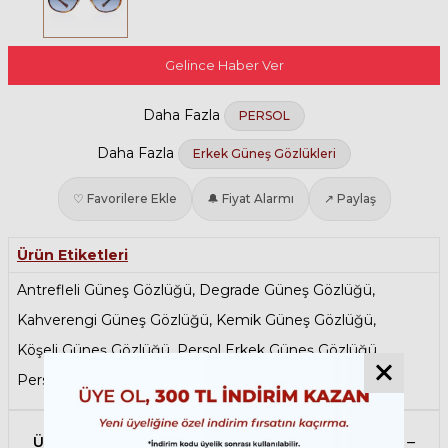
Gelince Haber Ver
Daha Fazla
PERSOL
Daha Fazla
Erkek Güneş Gözlükleri
♡ Favorilere Ekle
🔔 Fiyat Alarmı
↗ Paylaş
Ürün Etiketleri
Antrefleli Güneş Gözlüğü
,
Degrade Güneş Gözlüğü
,
Kahverengi Güneş Gözlüğü
,
Kemik Güneş Gözlüğü
,
Köşeli Güneş Gözlüğü
,
Persol Erkek Güneş Gözlüğü
,
Persol Kadın Güneş Gözlüğü
Ürün Açıklaması